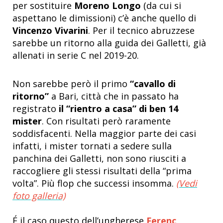
per sostituire
Moreno Longo
(da cui si
aspettano le dimissioni) c’è anche quello di
Vincenzo Vivarini
. Per il tecnico abruzzese
sarebbe un ritorno alla guida dei Galletti, già
allenati in serie C nel 2019-20.
Non sarebbe però il primo
“cavallo di
ritorno”
a Bari, città che in passato ha
registrato
il “rientro a casa” di ben 14
mister
. Con risultati però raramente
soddisfacenti. Nella maggior parte dei casi
infatti, i mister tornati a sedere sulla
panchina dei Galletti, non sono riusciti a
raccogliere gli stessi risultati della “prima
volta”. Più flop che successi insomma.
(Vedi
foto galleria)
É il caso questo dell’ungherese
Ferenc