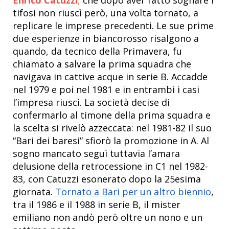
Enrico Catuzzi
,
che dopo aver fatto sognare i
tifosi non riuscì però, una volta tornato, a
replicare le imprese precedenti. Le sue prime
due esperienze in biancorosso risalgono a
quando, da tecnico della Primavera, fu
chiamato a salvare la prima squadra che
navigava in cattive acque in serie B. Accadde
nel 1979 e poi nel 1981 e in entrambi i casi
l’impresa riuscì. La società decise di
confermarlo al timone della prima squadra e
la scelta si rivelò azzeccata: nel 1981-82 il suo
“Bari dei baresi” sfiorò la promozione in A. Al
sogno mancato seguì tuttavia l’amara
delusione della retrocessione in C1 nel 1982-
83, con Catuzzi esonerato dopo la 25esima
giornata.
Tornato a Bari per un altro biennio
,
tra il 1986 e il 1988 in serie B, il mister
emiliano non andò però oltre un nono e un