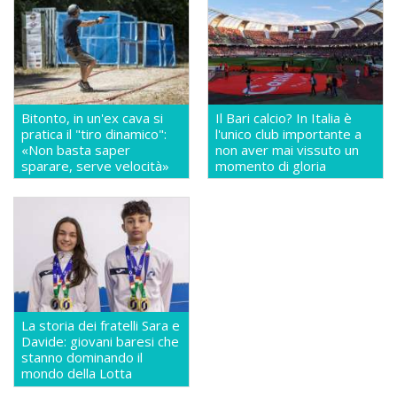
Bitonto, in un'ex cava si
Il Bari calcio? In Italia è
pratica il "tiro dinamico":
l'unico club importante a
«Non basta saper
non aver mai vissuto un
sparare, serve velocità»
momento di gloria
La storia dei fratelli Sara e
Davide: giovani baresi che
stanno dominando il
mondo della Lotta