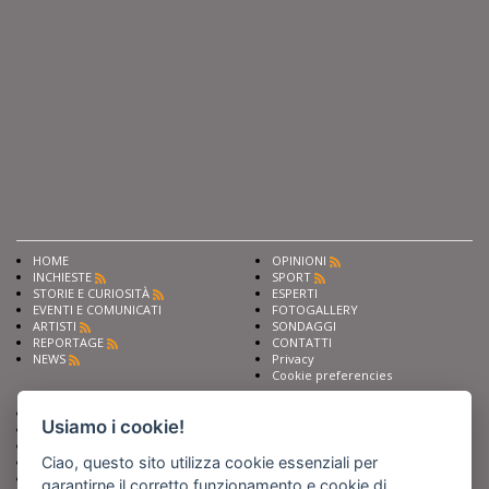
HOME
OPINIONI
INCHIESTE
SPORT
STORIE E CURIOSITÀ
ESPERTI
EVENTI E COMUNICATI
FOTOGALLERY
ARTISTI
SONDAGGI
REPORTAGE
CONTATTI
NEWS
Privacy
Cookie preferencies
Chiedi ai nostri esperti
Seguici su
Usiamo i cookie!
Scrivi alla redazione
Fai pubblicità con noi
Ciao, questo sito utilizza cookie essenziali per
Sostieni Barinedita
Iscriviti al nostro corso di
garantirne il corretto funzionamento e cookie di