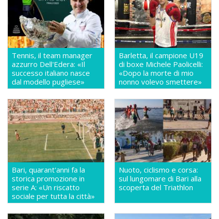
Tennis, il team manager
Barletta, il campione U19
azzurro Dell'Edera: «Il
di boxe Michele Paolicelli:
successo italiano nasce
«Dopo la morte di mio
dal modello pugliese»
nonno volevo smettere»
Bari, quarant'anni fa la
Nuoto, ciclismo e corsa:
storica promozione in
sul lungomare di Bari alla
serie A: «Un riscatto
scoperta del Triathlon
sociale per tutta la città»