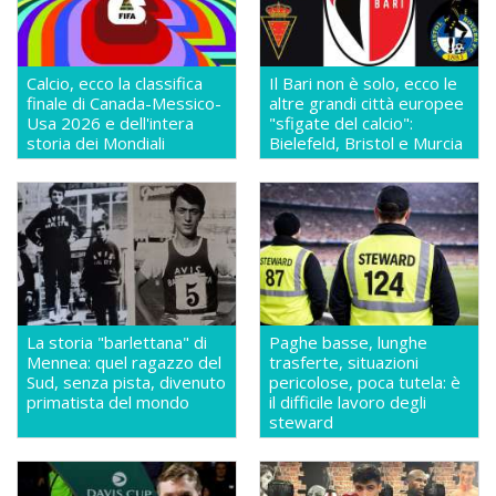
Calcio, ecco la classifica
Il Bari non è solo, ecco le
finale di Canada-Messico-
altre grandi città europee
Usa 2026 e dell'intera
"sfigate del calcio":
storia dei Mondiali
Bielefeld, Bristol e Murcia
La storia "barlettana" di
Paghe basse, lunghe
Mennea: quel ragazzo del
trasferte, situazioni
Sud, senza pista, divenuto
pericolose, poca tutela: è
primatista del mondo
il difficile lavoro degli
steward