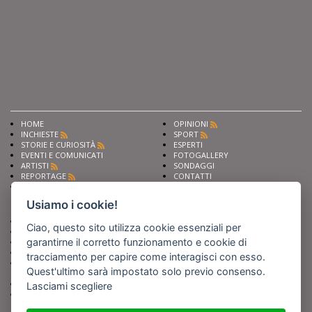
HOME
OPINIONI
INCHIESTE
SPORT
STORIE E CURIOSITÀ
ESPERTI
EVENTI E COMUNICATI
FOTOGALLERY
ARTISTI
SONDAGGI
REPORTAGE
CONTATTI
NEWS
Privacy
Cookie preferencies
Usiamo i cookie!
Chiedi ai nostri esperti
Seguici su
Ciao, questo sito utilizza cookie essenziali per
Scrivi alla redazione
garantirne il corretto funzionamento e cookie di
Fai pubblicità con noi
Sostieni Barinedita
tracciamento per capire come interagisci con esso.
Iscriviti al nostro corso di
Quest'ultimo sarà impostato solo previo consenso.
giornalismo
Compra i nostri libri
Lasciami scegliere
Entra in Barinedita Map