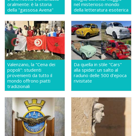
oralmente: è la storia
nel misterioso mondo
della "gassosa Avena"
della letteratura esoterica
Valenzano, la "Cena dei
Da quella in stile "Cars"
popoli": studenti
alla spider: un salto al
provenienti da tutto il
raduno delle 500 d'epoca
mondo offrono piatti
rivisitate
tradizionali