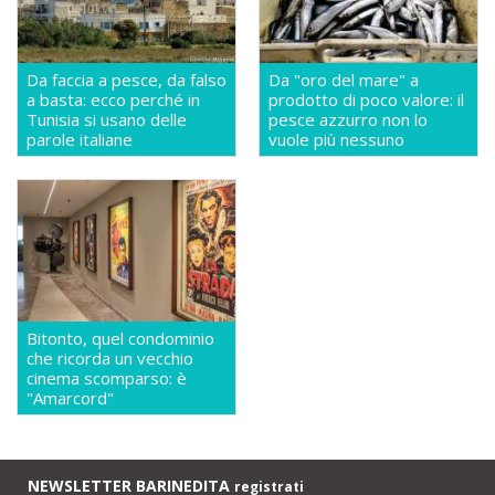
Da faccia a pesce, da falso
Da "oro del mare" a
a basta: ecco perché in
prodotto di poco valore: il
Tunisia si usano delle
pesce azzurro non lo
parole italiane
vuole più nessuno
Bitonto, quel condominio
che ricorda un vecchio
cinema scomparso: è
"Amarcord"
NEWSLETTER BARINEDITA
registrati