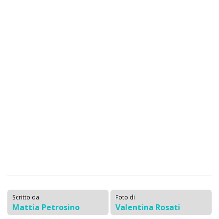
Scritto da
Foto di
Mattia Petrosino
Valentina Rosati