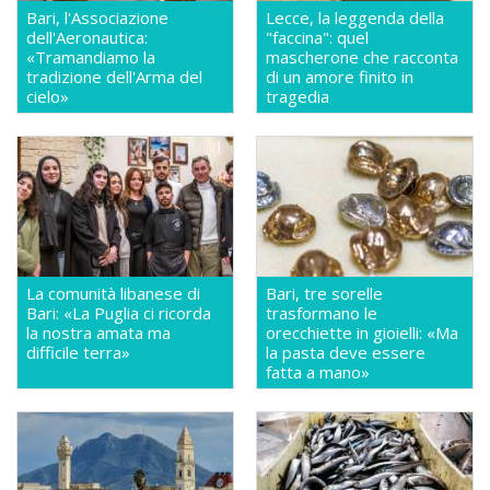
Bari, l'Associazione
Lecce, la leggenda della
dell'Aeronautica:
"faccina": quel
«Tramandiamo la
mascherone che racconta
tradizione dell'Arma del
di un amore finito in
cielo»
tragedia
La comunità libanese di
Bari, tre sorelle
Bari: «La Puglia ci ricorda
trasformano le
la nostra amata ma
orecchiette in gioielli: «Ma
difficile terra»
la pasta deve essere
fatta a mano»