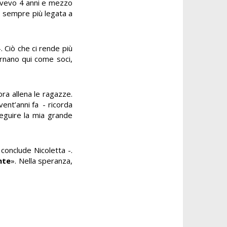
«Avevo 4 anni e mezzo
o sempre più legata a
 Ciò che ci rende più
ornano qui come soci,
ora allena le ragazze.
vent’anni fa - ricorda
seguire la mia grande
 conclude Nicoletta -.
nte
». Nella speranza,