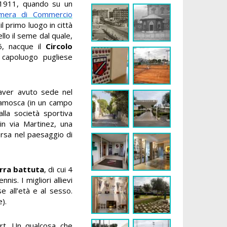
 1911, quando su un
mera di Commercio
 il primo luogo in città
llo il seme dal quale,
36, nacque il
Circolo
l capoluogo pugliese
aver avuto sede nel
eramosca (in un campo
lla società sportiva
in via Martinez, una
rsa nel paesaggio di
erra battuta
, di cui 4
nis. I migliori allievi
e all’età e al sesso.
).
rt. Un qualcosa che