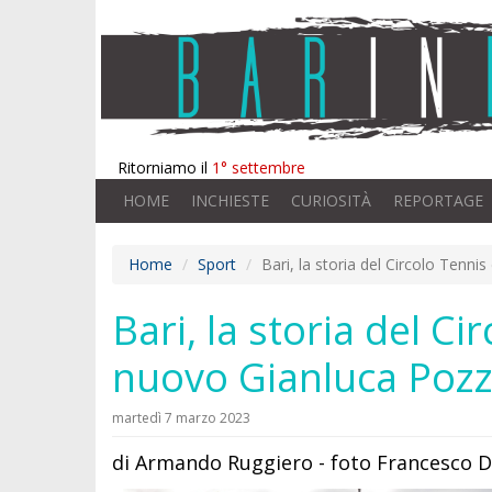
Ritorniamo il
1° settembre
HOME
INCHIESTE
CURIOSITÀ
REPORTAGE
Home
Sport
Bari, la storia del Circolo Tenni
Bari, la storia del Ci
nuovo Gianluca Pozz
martedì 7 marzo 2023
di Armando Ruggiero - foto Francesco 