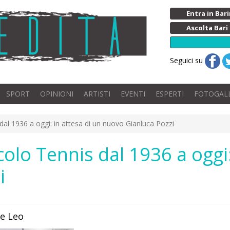
Entra in Ba
Ascolta Bari
Seguici su
SPORT
OPINIONI
ARTISTI
EVENTI
ESPERTI
FOTOGAL
s dal 1936 a oggi: in attesa di un nuovo Gianluca Pozzi
rcolo Tennis dal 1936 a oggi
i
De Leo