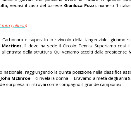
olta, vedasi il caso del barese
Gianluca Pozzi
, numero 1 itali
 foto galleria)
.
Carbonara e superato lo svincolo della tangenziale, giriamo sul
a Martinez
, lì dove ha sede il Circolo Tennis. Superiamo così il 
all’entrata della struttura. Qui veniamo accolti dalla presidente
N
lo nazionale, raggiungendo la quinta posizione nella classifica asso
n
John McEnroe
– ci rivela la donna –. Eravamo a metà degli anni 
nde sorpresa mi ritrovai come compagno il grande campione».