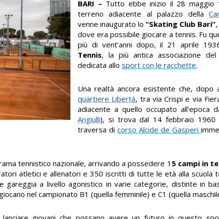
BARI –
Tutto ebbe inizio il 28 maggio
terreno adiacente al palazzo della
Ca
venne inaugurato lo
“Skating Club Bari”
,
dove era possibile giocare a tennis. Fu que
più di vent’anni dopo, il 21 aprile 19
Tennis
, la più antica associazione de
dedicata allo
sport con le racchette
.
Una realtà ancora esistente che, dopo 
quartiere Libertà
, tra via Crispi e via Fi
adiacente a quello occupato all’epoca da
Angiulli
), si trova dal 14 febbraio 1960 
traversa di
corso Alcide de Gasperi
imme
anorama tennistico nazionale, arrivando a possedere 1
5 campi in t
ori atletici e allenatori e 350 iscritti di tutte le età alla scuola ten
gareggia a livello agonistico in varie categorie, distinte in bas
 giocano nel campionato B1 (quella femminile) e C1 (quella maschile
 lanciare giovani che possano avere un futuro in questo spo