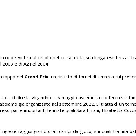
coppe vinte dal circolo nel corso della sua lunga esistenza. Tra l
nel 2003 e di A2 nel 2004
na tappa del
Grand Prix
, un circuito di tornei di tennis a cui pres
to – ci dice la Virgintino –. A maggio avremo la conferenza st
 abbiamo già organizzato nel settembre 2022. Si tratta di un torn
preso parte importanti tenniste quali Sara Errani, Elisabetta Cocc
o inglese raggiungiamo ora i campi da gioco, sui quali tra una b