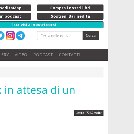
rineditaMap
Compra i nostri libri
 in podcast
Sostieni Barinedita
Iscriviti ai nostri corsi
Cerca
LERY
VIDEO
PODCAST
CONTATTI
: in attesa di un
Letto:
7267 volte