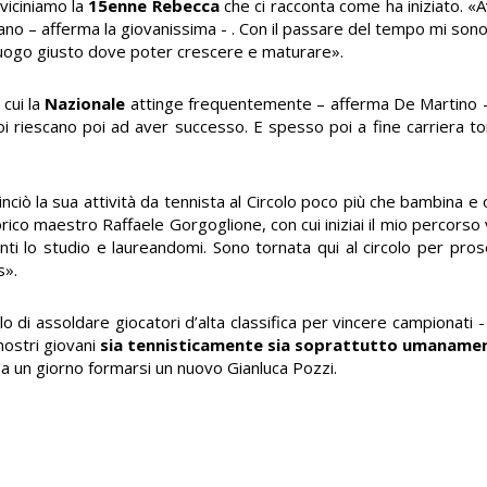
vviciniamo la
15enne Rebecca
che ci racconta come ha iniziato. 
no – afferma la giovanissima - . Con il passare del tempo mi son
l luogo giusto dove poter crescere e maturare».
 cui la
Nazionale
attinge frequentemente – afferma De Martino -.
 riescano poi ad aver successo. E spesso poi a fine carriera t
nciò la sua attività da tennista al Circolo poco più che bambina e 
ico maestro Raffaele Gorgoglione, con cui iniziai il mio percorso 
ti lo studio e laureandomi. Sono tornata qui al circolo per pro
s».
o di assoldare giocatori d’alta classifica per vincere campionati -
nostri giovani
sia tennisticamente sia soprattutto umaname
sa un giorno formarsi un nuovo Gianluca Pozzi.