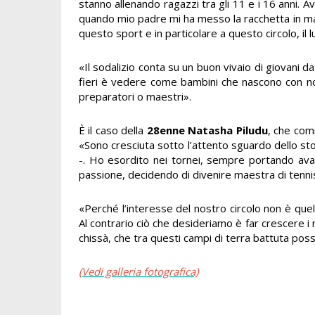
stanno allenando ragazzi tra gli 11 e i 16 anni. A
quando mio padre mi ha messo la racchetta in ma
questo sport e in particolare a questo circolo, i
«Il sodalizio conta su un buon vivaio di giovani da
fieri è vedere come bambini che nascono con noi
preparatori o maestri».
È il caso della
28enne Natasha Piludu
, che comi
«Sono cresciuta sotto l’attento sguardo dello stor
-. Ho esordito nei tornei, sempre portando avan
passione, decidendo di divenire maestra di tenni
«Perché l’interesse del nostro circolo non è quell
Al contrario ciò che desideriamo è far crescere i 
chissà, che tra questi campi di terra battuta pos
(Vedi galleria fotografica)