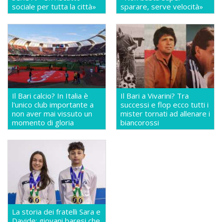
sociale per tutta la città»
sparare, serve velocità»
Il Bari calcio? In Italia è
Il Bari a Vivarini? Tra
l'unico club importante a
successi e flop ecco tutti i
non aver mai vissuto un
mister tornati ad allenare i
momento di gloria
biancorossi
La storia dei fratelli Sara e
Davide: giovani baresi che