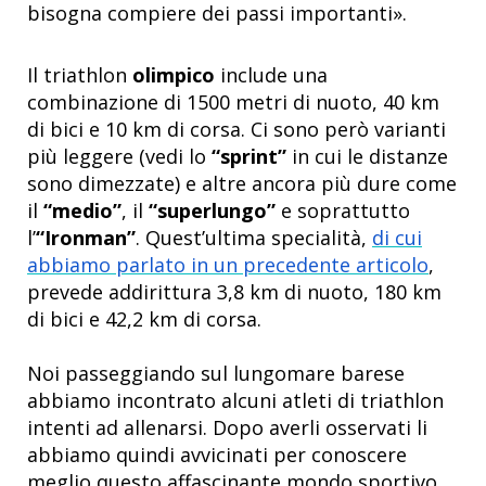
bisogna compiere dei passi importanti».
Il triathlon
olimpico
include una
combinazione di 1500 metri di nuoto, 40 km
di bici e 10 km di corsa. Ci sono però varianti
più leggere (vedi lo
“sprint”
in cui le distanze
sono dimezzate) e altre ancora più dure come
il
“medio”
, il
“superlungo”
e soprattutto
l’
“Ironman”
. Quest’ultima specialità,
di cui
abbiamo parlato in un precedente articolo
,
prevede addirittura 3,8 km di nuoto, 180 km
di bici e 42,2 km di corsa.
Noi passeggiando sul lungomare barese
abbiamo incontrato alcuni atleti di triathlon
intenti ad allenarsi. Dopo averli osservati li
abbiamo quindi avvicinati per conoscere
meglio questo affascinante mondo sportivo.