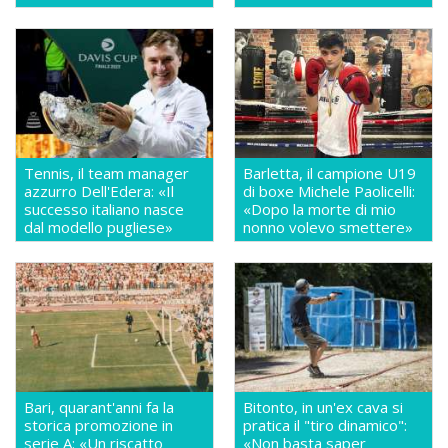
Tennis, il team manager
Barletta, il campione U19
azzurro Dell'Edera: «Il
di boxe Michele Paolicelli:
successo italiano nasce
«Dopo la morte di mio
dal modello pugliese»
nonno volevo smettere»
Bari, quarant'anni fa la
Bitonto, in un'ex cava si
storica promozione in
pratica il "tiro dinamico":
serie A: «Un riscatto
«Non basta saper