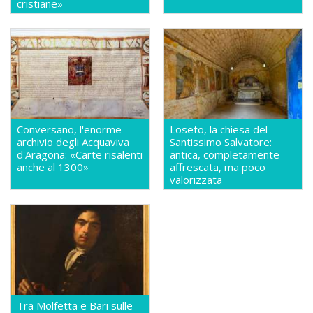
cristiane»
Conversano, l'enorme
Loseto, la chiesa del
archivio degli Acquaviva
Santissimo Salvatore:
d'Aragona: «Carte risalenti
antica, completamente
anche al 1300»
affrescata, ma poco
valorizzata
Tra Molfetta e Bari sulle