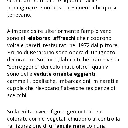
scomparti con calici e liquori è facile
immaginare i sontuosi ricevimenti che qui si
tenevano.
A impreziosire ulteriormente l’ampio vano
sono gli
elaborati affreschi
che ricoprono
volta e pareti: restaurati nel 1972 dal pittore
Bruno di Berardino sono opera di un ignoto
decoratore. Sui muri, labirintiche trame verdi
“sorreggono” dei colonnati, oltre i quali vi
sono delle
vedute orientaleggianti
:
cammelli, odalische, imbarcazioni, minareti e
cupole che rievocano fiabesche residenze di
sceicchi.
Sulla volta invece figure geometriche e
colorate cornici vegetali chiudono al centro la
raffigurazione di un’
aquila nera
con una