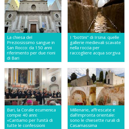
La chiesa del
I "bottini" di Irsina: quelle
Preziosissimo sangue in
gallerie medievali scavate
San Rocco: da 150 anni
nella roccia per
riferimento per due rioni
raccogliere acqua sorgiva
di Bari
Bari, la Corale ecumenica
Millenarie, affrescate e
compie 40 anni:
dall'impronta orientale:
«Cantiamo per l'unità di
sono le chiesette rurali di
tutte le confessioni
Casamassima