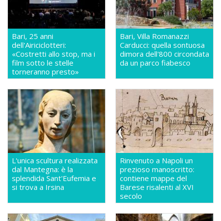
Bari, 25 anni
Bari, Villa Romanazzi
dell'Airiciclotteri:
Carducci: quella sontuosa
«Costretti allo stop, ma i
dimora dell'800 circondata
film sotto le stelle
da un parco fiabesco
torneranno presto»
L'unica scultura realizzata
Rinvenuto a Napoli un
dal Mantegna: è la
prezioso manoscritto:
splendida Sant'Eufemia e
contiene mappe del
si trova a Irsina
Barese risalenti al XVI
secolo