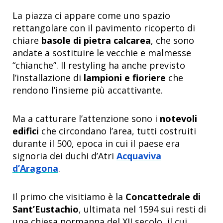
La piazza ci appare come uno spazio
rettangolare con il pavimento ricoperto di
chiare
basole di pietra calcarea
, che sono
andate a sostituire le vecchie e malmesse
“chianche”. Il restyling ha anche previsto
l’installazione di
lampioni e fioriere
che
rendono l’insieme più accattivante.
Ma a catturare l’attenzione sono i
notevoli
edifici
che circondano l’area, tutti costruiti
durante il 500, epoca in cui il paese era
signoria dei duchi d’Atri
Acquaviva
d’Aragona
.
Il primo che visitiamo è la
Concattedrale di
Sant’Eustachio
, ultimata nel 1594 sui resti di
una chiesa normanna del XII secolo, il cui