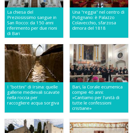
La chiesa del
Una "reggia" nel centro di
Preziosissimo sangue in
Putignano: è Palazzo
San Rocco: da 150 anni
Colavecchio, sfarzosa
riferimento per due rioni
dimora del 1818
di Bari
I "bottini" di Irsina: quelle
Bari, la Corale ecumenica
gallerie medievali scavate
compie 40 anni:
nella roccia per
«Cantiamo per l'unità di
raccogliere acqua sorgiva
tutte le confessioni
cristiane»