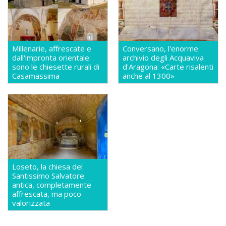
Millenarie, affrescate e
Conversano, l'enorme
dall'impronta orientale:
archivio degli Acquaviva
sono le chiesette rurali di
d'Aragona: «Carte risalenti
Casamassima
anche al 1300»
Loseto, la chiesa del
Santissimo Salvatore:
antica, completamente
affrescata, ma poco
valorizzata