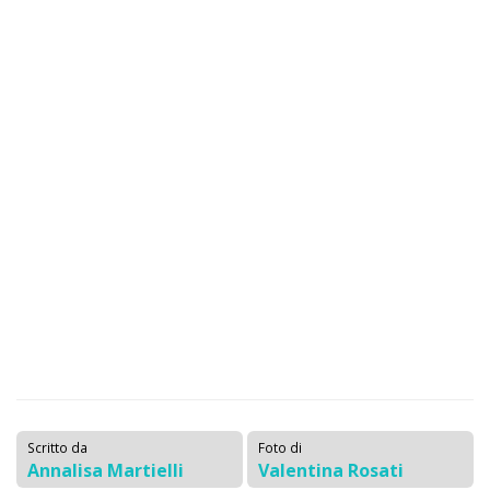
Scritto da
Foto di
Annalisa Martielli
Valentina Rosati