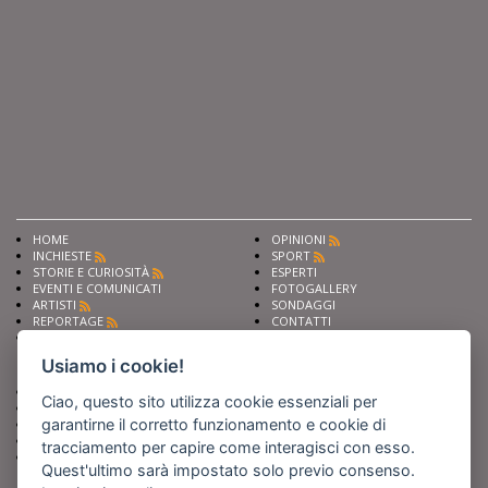
HOME
OPINIONI
INCHIESTE
SPORT
STORIE E CURIOSITÀ
ESPERTI
EVENTI E COMUNICATI
FOTOGALLERY
ARTISTI
SONDAGGI
REPORTAGE
CONTATTI
NEWS
Privacy
Cookie preferencies
Usiamo i cookie!
Chiedi ai nostri esperti
Seguici su
Ciao, questo sito utilizza cookie essenziali per
Scrivi alla redazione
garantirne il corretto funzionamento e cookie di
Fai pubblicità con noi
Sostieni Barinedita
tracciamento per capire come interagisci con esso.
Iscriviti al nostro corso di
Quest'ultimo sarà impostato solo previo consenso.
giornalismo