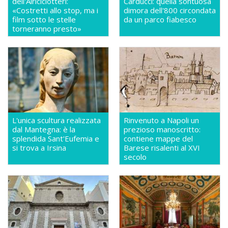
dell'Airiciclotteri:
Carducci: quella sontuosa
«Costretti allo stop, ma i
dimora dell'800 circondata
film sotto le stelle
da un parco fiabesco
torneranno presto»
L'unica scultura realizzata
Rinvenuto a Napoli un
dal Mantegna: è la
prezioso manoscritto:
splendida Sant'Eufemia e
contiene mappe del
si trova a Irsina
Barese risalenti al XVI
secolo