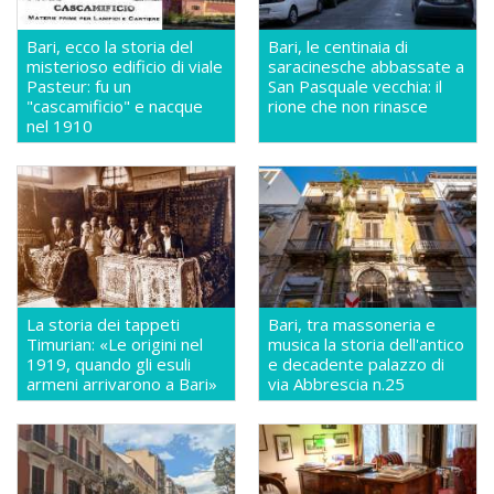
Bari, ecco la storia del
Bari, le centinaia di
misterioso edificio di viale
saracinesche abbassate a
Pasteur: fu un
San Pasquale vecchia: il
"cascamificio" e nacque
rione che non rinasce
nel 1910
La storia dei tappeti
Bari, tra massoneria e
Timurian: «Le origini nel
musica la storia dell'antico
1919, quando gli esuli
e decadente palazzo di
armeni arrivarono a Bari»
via Abbrescia n.25