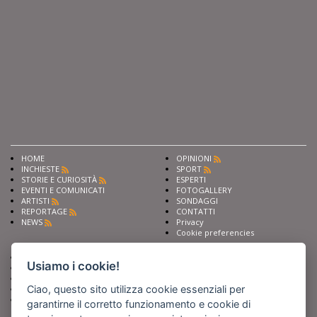
HOME
OPINIONI
INCHIESTE
SPORT
STORIE E CURIOSITÀ
ESPERTI
EVENTI E COMUNICATI
FOTOGALLERY
ARTISTI
SONDAGGI
REPORTAGE
CONTATTI
NEWS
Privacy
Cookie preferencies
Chiedi ai nostri esperti
Seguici su
Usiamo i cookie!
Scrivi alla redazione
Fai pubblicità con noi
Ciao, questo sito utilizza cookie essenziali per
Sostieni Barinedita
Iscriviti al nostro corso di
garantirne il corretto funzionamento e cookie di
giornalismo