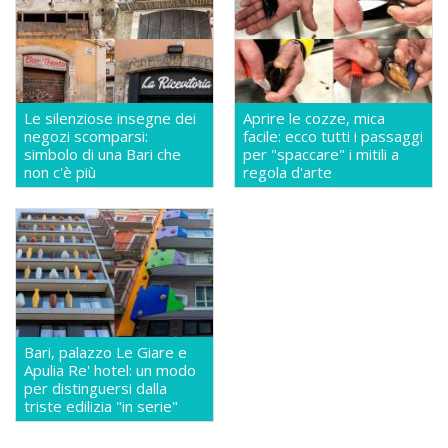
Le silenziose insegne dei
Aprire le cozze, mica
negozi scomparsi:
facile: ecco tutti i passaggi
simbolo di una Bari che
per "spaccare" i mitili a
non c'è più
regola d'arte
Bari, palazzo Le Giare e
Apulia Re' hotel: un modo
per distinguersi dalla
triste edilizia "in serie"