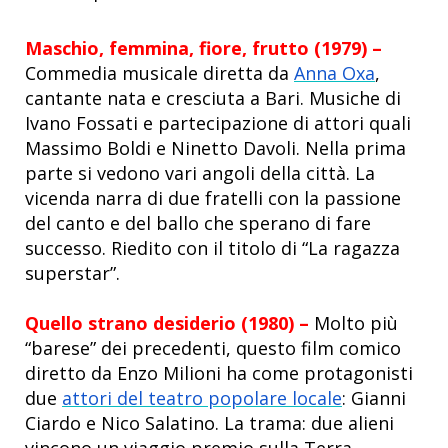
Maschio, femmina, fiore, frutto (1979) –
Commedia musicale diretta da
Anna Oxa
,
cantante nata e cresciuta a Bari. Musiche di
Ivano Fossati e partecipazione di attori quali
Massimo Boldi e Ninetto Davoli. Nella prima
parte si vedono vari angoli della città. La
vicenda narra di
due fratelli con la passione
del canto e del ballo che sperano di fare
successo.
Riedito con il titolo di “La ragazza
superstar”.
Quello strano desiderio
(1980) –
Molto più
“barese” dei precedenti, questo film comico
diretto da Enzo Milioni ha come protagonisti
due
attori del teatro popolare locale
: Gianni
Ciardo e Nico Salatino. La trama:
due alieni
vincono un viaggio premio sulla Terra,