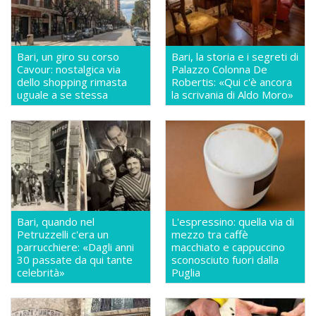
Bari, un giro su corso
Bari, la storia e i segreti di
Cavour: nostalgica via
Palazzo Colonna De
dello shopping rimasta
Robertis: «Qui c'è ancora
uguale a se stessa
la scrivania di Aldo Moro»
Bari, quando nel
L'espressino: quella via di
Petruzzelli c'era un
mezzo tra caffè
parrucchiere: «Dagli anni
macchiato e cappuccino
30 passate da qui tante
sconosciuto fuori dalla
celebrità»
Puglia