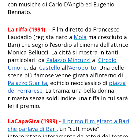
con musiche di Carlo D’Angiò ed Eugenio
Bennato.
La riffa (1991) -
Film diretto da Francesco
Laudadio
(regista nato a
Mola
ma cresciuto a
Bari) che segnò l’esordio al cinema dell’attrice
Monica Bellucci. La città si mostra in tanti
particolari: da
Palazzo Mincuzzi
al
Circolo
Unione
, dal
Castello
all’
Aeroporto
. Una delle
scene più famose venne girata all’interno di
Palazzo Starita
, edificio neoclassico di
piazza
del Ferrarese
. La trama: una bella donna
rimasta senza soldi indice una riffa in cui sarà
lei il premio.
LaCapaGira (1999) -
Il primo film girato a Bari
che parlava di Bari
, un “cult movie”
interpretato interamente da attori del teatro