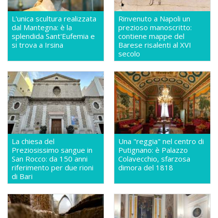
L'unica scultura realizzata
Rinvenuto a Napoli un
dal Mantegna: è la
prezioso manoscritto:
splendida Sant'Eufemia e
contiene mappe del
si trova a Irsina
Barese risalenti al XVI
secolo
La chiesa del
Una "reggia" nel centro di
Preziosissimo sangue in
Putignano: è Palazzo
San Rocco: da 150 anni
Colavecchio, sfarzosa
riferimento per due rioni
dimora del 1818
di Bari