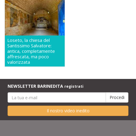
Loseto, la chiesa del
Santissimo Salvatore:
antica, completamente
affrescata, ma poco
valorizzata
NEWSLETTER BARINEDITA
registrati
Il nostro video inedito