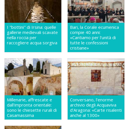
I "bottini" di Irsina: quelle
Bari, la Corale ecumenica
gallerie medievali scavate
compie 40 anni:
nella roccia per
«Cantiamo per l'unità di
raccogliere acqua sorgiva
tutte le confessioni
cristiane»
Millenarie, affrescate e
Conversano, l'enorme
dall'impronta orientale:
archivio degli Acquaviva
sono le chiesette rurali di
d'Aragona: «Carte risalenti
Casamassima
anche al 1300»