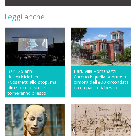
Leggi anche
Bari, 25 anni
Bari, Villa Romanazzi
dell'Airiciclotteri:
Carducci: quella sontuosa
«Costretti allo stop, ma i
dimora dell'800 circondata
film sotto le stelle
da un parco fiabesco
torneranno presto»