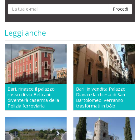
Leggi anche
Bari, rinasce il palazzo
Bari, in vendita Palazzo
rosso di via Beltrani:
Diana e la chiesa di San
diventerà caserma della
Bartolomeo: verranno
Polizia ferroviaria
trasformati in b&b