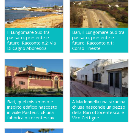
Il Lungomare Sud tra
Bari, il Lungomare Sud tra
passato, presente e
passato, presente e
futuro. Racconto n.2: Via
futuro. Racconto n.1:
Di Cagno Abbrescia
Corso Trieste
Bari, quel misterioso e
A Madonnella una stradina
insolito edificio nascosto
chiusa nasconde un pezzo
in viale Pasteur: «É una
della Bari ottocentesca: è
fabbrica ottocentesca»
Vico Cettigne