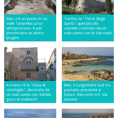
Bari, c'è un punto in cui
Toritto, la "Torre degli
viale Tatarella curva
Spiriti": quel piccolo
all'improvviso: è per
castello costruito da un
preservare un antico
solo uomo con le sue mani
ipogeo
A Irsina c'è la "Casa di
Bari, il Lungomare Sud tra
conchiglie", decorata da
passato, presente e
un solo uomo con 50mila
futuro. Racconto n.3: Via
gusci di molluschi
Giovine