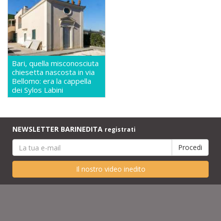
Bari, quella misconosciuta
chiesetta nascosta in via
Bellomo: era la cappella
dei Sylos Labini
NEWSLETTER BARINEDITA
registrati
Il nostro video inedito