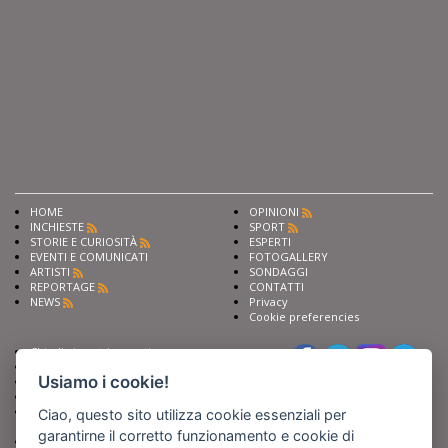
HOME
OPINIONI
INCHIESTE
SPORT
STORIE E CURIOSITÀ
ESPERTI
EVENTI E COMUNICATI
FOTOGALLERY
ARTISTI
SONDAGGI
REPORTAGE
CONTATTI
NEWS
Privacy
Cookie preferencies
Chiedi ai nostri esperti
Seguici su
Scrivi alla redazione
Usiamo i cookie!
Fai pubblicità con noi
Sostieni Barinedita
Iscriviti al nostro corso di
Ciao, questo sito utilizza cookie essenziali per
giornalismo
garantirne il corretto funzionamento e cookie di
Compra i nostri libri