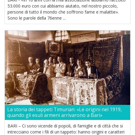
53.000 euro con cui abbiamo aiutato, nel nostro piccolo,
persone di tutto il mondo che soffrono fame e malattie».
Sono le parole della 76enne ...
La storia dei tappeti Timurian: «Le origini nel 1919,
quando gli esuli armeni arrivarono a Bari»
BARI – Ci sono vicende di popoli, di famiglie e di città che si
intrecciano come i fili di un tappeto: hanno origini e caratteri