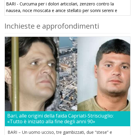
BARI - Curcuma per i dolori articolari, zenzero contro la
nausea, noce moscata e anice stellato per sonni sereni e
peperoncino per notti appassionate. Sono questi alcuni dei
Inchieste e approfondimenti
poteri nascosti delle spezie. Non tutti ...
Bari, alle origini della faida Capriati-Strisciuglio:
«Tutto è iniziato alla fine degli anni 90»
BARI – Un uomo ucciso, tre gambizzati, due “stese” e