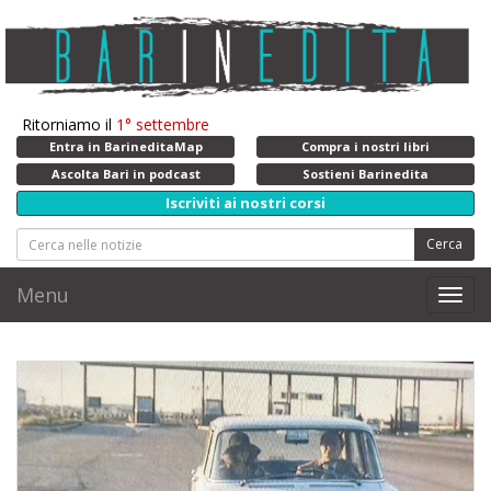
Ritorniamo il
1° settembre
Entra in BarineditaMap
Compra i nostri libri
Ascolta Bari in podcast
Sostieni Barinedita
Iscriviti ai nostri corsi
Cerca
Menu
Toggl
navig