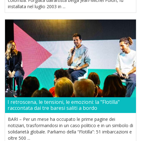
colomba. Forgiata dall’artista belga Jean-Michel Folon, fu
installata nel luglio 2003 in ...
I retroscena, le tensioni, le emozioni: la "Flotilla"
raccontata dai tre baresi saliti a bordo
BARI – Per un mese ha occupato le prime pagine dei
notiziari, trasformandosi in un caso politico e in un simbolo di
solidarietà globale. Parliamo della “Flotilla”: 51 imbarcazioni e
oltre 500 ...