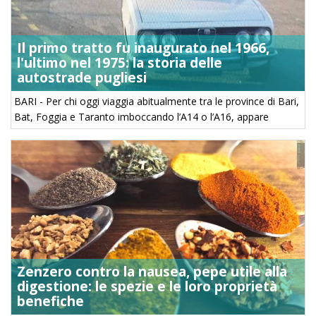
Il primo tratto fu inaugurato nel 1966,
l'ultimo nel 1975: la storia delle
autostrade pugliesi
BARI - Per chi oggi viaggia abitualmente tra le province di Bari,
Bat, Foggia e Taranto imboccando l’A14 o l’A16, appare
difficile immaginare un tempo in cui la Puglia non fosse
collegata al resto ...
Zenzero contro la nausea, pepe utile alla
digestione: le spezie e le loro proprietà
benefiche