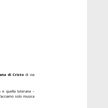
iana di Cristo
di via
a e quella luterana –
 facciamo solo musica