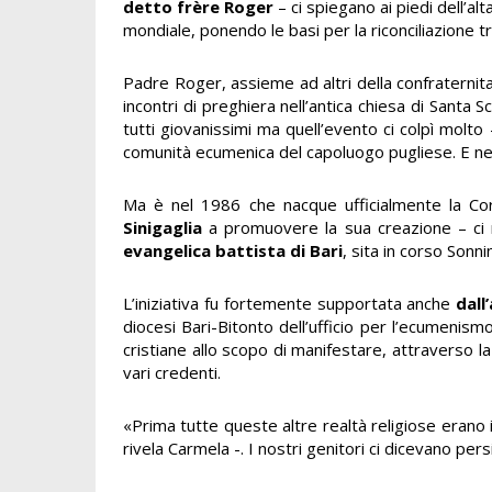
detto frère Roger
– ci spiegano ai piedi dell’al
mondiale, ponendo le basi per la riconciliazione tra 
Padre Roger, assieme ad altri della confraternita
incontri di preghiera nell’antica chiesa di Santa 
tutti giovanissimi ma quell’evento ci colpì molto 
comunità ecumenica del capoluogo pugliese. E nel
Ma è nel 1986 che nacque ufficialmente la Cora
Sinigaglia
a promuovere la sua creazione – ci 
evangelica battista di Bari
, sita in corso Sonn
L’iniziativa fu fortemente supportata anche
dall
diocesi Bari-Bitonto dell’ufficio per l’ecumenismo
cristiane allo scopo di manifestare, attraverso la 
vari credenti.
«Prima tutte queste altre realtà religiose erano in
rivela Carmela -. I nostri genitori ci dicevano pers