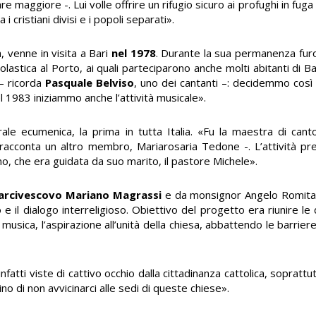
tare maggiore -. Lui volle offrire un rifugio sicuro ai profughi in fu
i cristiani divisi e i popoli separati».
, venne in visita a Bari
nel 1978
. Durante la sua permanenza furo
Scolastica al Porto, ai quali parteciparono anche molti abitanti di 
– ricorda
Pasquale Belviso
, uno dei cantanti –: decidemmo così 
 1983 iniziammo anche l’attività musicale».
le ecumenica, la prima in tutta Italia. «Fu la maestra di can
racconta un altro membro, Mariarosaria Tedone -. L’attività pr
ino, che era guidata da suo marito, il pastore Michele».
’arcivescovo Mariano Magrassi
e da monsignor Angelo Romita,
 e il dialogo interreligioso. Obiettivo del progetto era riunire le 
musica, l’aspirazione all’unità della chiesa, abbattendo le barriere 
fatti viste di cattivo occhio dalla cittadinanza cattolica, soprattut
ino di non avvicinarci alle sedi di queste chiese».