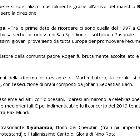
bbe e si specializzò musicalmente grazie all’arrivo del maestro
B
sero la direzione.
opa
. «Tra le prime date da ricordare ci sono quella del 1997 a Gra
iesa serbo-ortodossa di San Spiridione – sottolinea Pasquale -.
tissimi giovani provenienti da tutta Europa per promuovere l’ecu
fondatore della comunità padre Roger fu brutalmente accoltellato 
i della riforma protestante di Martin Lutero, la corale si e
i
, con l’esecuzione di brani composti da Johann Sebastian Bach.
assieme ad altri cori diocesani, i baresi animarono la celebrazio
e mediorientali. E poi indimenticabile fu il concerto del 2019 tenuto
cra Pax Mundi.
 trascinante
Siyahamba
, l’Inno dei Cherubini (tra i più importan
estanti) e l’italianissimo Canto di Gloria di Nino Rota.