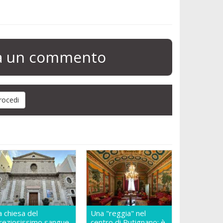
ia un commento
a chiesa del
Una "reggia" nel
reziosissimo sangue
centro di Putignano: è