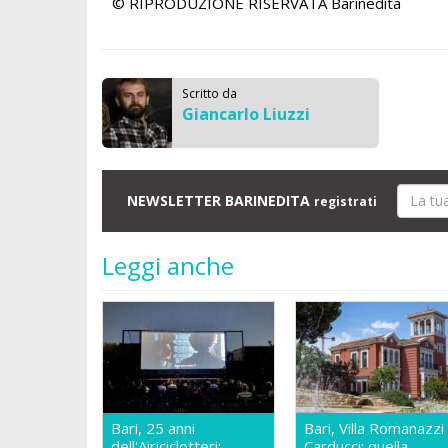
© RIPRODUZIONE RISERVATA
Barinedita
Scritto da
Giancarlo Liuzzi
NEWSLETTER BARINEDITA
registrati
Leggi anche
Bari, 25 anni
Bari, Villa Romanazzi
dell'Airiciclotteri:
Carducci: quella