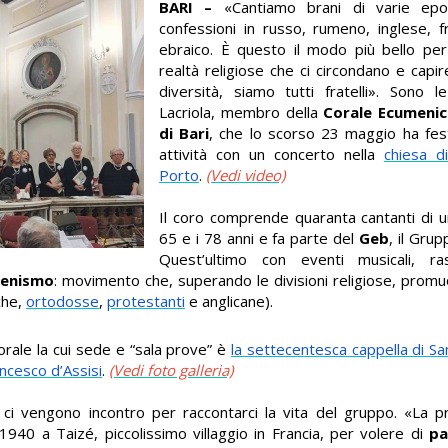
BARI –
«Cantiamo brani di varie epo
confessioni in russo, rumeno, inglese, f
ebraico. È questo il modo più bello pe
realtà religiose che ci circondano e capi
diversità, siamo tutti fratelli». Sono 
Lacriola, membro della
Corale Ecumenic
di Bari
, che lo scorso 23 maggio ha fest
attività con un concerto nella
chiesa d
Porto
.
(Vedi video)
Il coro comprende quaranta cantanti di u
65 e i 78 anni e fa parte del
Geb
, il Gru
Quest’ultimo con eventi musicali, ra
enismo
: movimento che, superando le divisioni religiose, promuo
iche,
ortodosse
,
protestanti
e anglicane).
orale la cui sede e “sala prove” è
la settecentesca cappella di Sa
ancesco d’Assisi
.
(Vedi foto galleria)
i vengono incontro per raccontarci la vita del gruppo. «La pri
940 a Taizé, piccolissimo villaggio in Francia, per volere di
pa