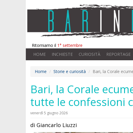
Ritorniamo il
1° settembre
HOME
INCHIESTE
CURIOSITÀ
REPORTAGE
Home
Storie e curiosità
Bari, la Corale ecume
Bari, la Corale ecum
tutte le confessioni 
venerdì 5 giugno 2026
di Giancarlo Liuzzi