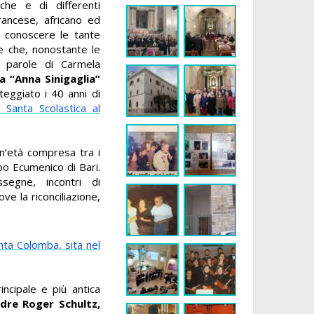
che e di differenti
rancese, africano ed
r conoscere le tante
re che, nonostante le
le parole di Carmela
a “Anna Sinigaglia”
eggiato i 40 anni di
i Santa Scolastica al
n’età compresa tra i
ppo Ecumenico di Bari.
ssegne, incontri di
ve la riconciliazione,
nta Colomba, sita nel
ncipale e più antica
dre Roger Schultz,