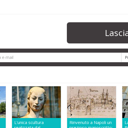
Lasc
L'unica scultura
Rinvenuto a Napoli un
L
realizzata dal
prezioso manoscritto:
P