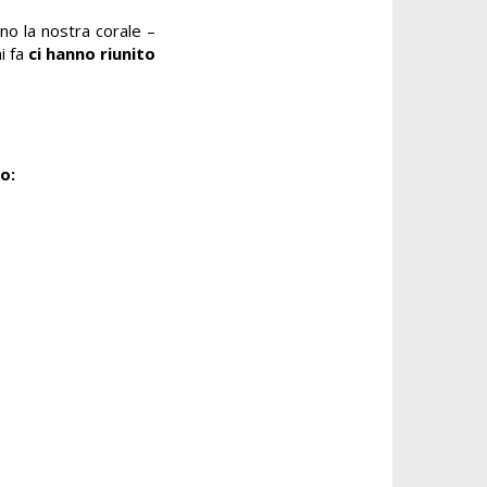
o la nostra corale –
i fa
ci hanno riunito
to: