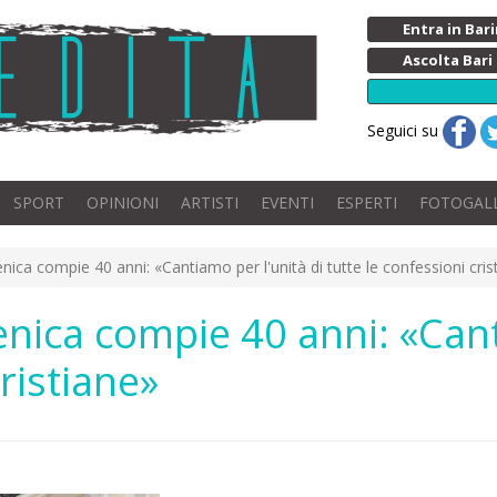
Entra in Ba
Ascolta Bari
Seguici su
SPORT
OPINIONI
ARTISTI
EVENTI
ESPERTI
FOTOGAL
nica compie 40 anni: «Cantiamo per l'unità di tutte le confessioni cris
enica compie 40 anni: «Cant
cristiane»