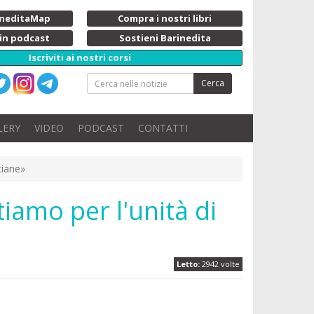
rineditaMap
Compra i nostri libri
 in podcast
Sostieni Barinedita
Iscriviti ai nostri corsi
Cerca
LERY
VIDEO
PODCAST
CONTATTI
tiane»
iamo per l'unità di
Letto:
2942 volte