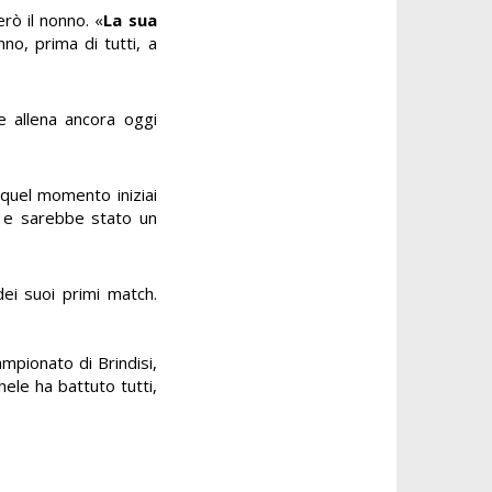
rò il nonno. «
La sua
no, prima di tutti, a
e allena ancora oggi
 quel momento iniziai
à
e sarebbe stato un
dei suoi primi match.
ampionato di Brindisi,
ele ha battuto tutti,