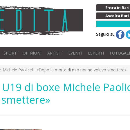
Entra in Ba
Ascolta Bari
Seguici su
SPORT
OPINIONI
ARTISTI
EVENTI
ESPERTI
FOTOGAL
xe Michele Paolicelli: «Dopo la morte di mio nonno volevo smettere»
e U19 di boxe Michele Paoli
 smettere»