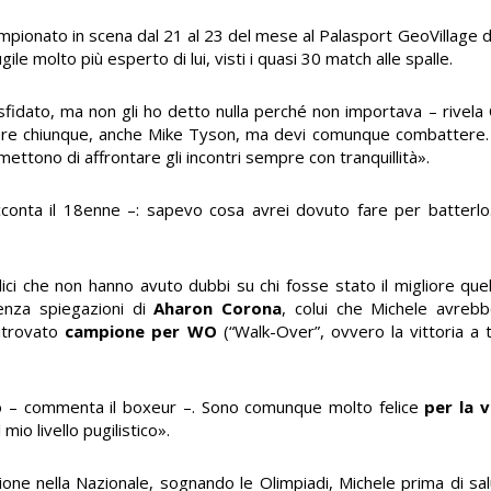
ionato in scena dal 21 al 23 del mese al Palasport GeoVillage di O
ugile molto più esperto di lui, visti i quasi 30 match alle spalle.
idato, ma non gli ho detto nulla perché non importava – rivela C
oi avere chiunque, anche Mike Tyson, ma devi comunque combattere
mettono di affrontare gli incontri sempre con tranquillità».
acconta il 18enne –: sapevo cosa avrei dovuto fare per batterl
ici che non hanno avuto dubbi su chi fosse stato il migliore quel 
 senza spiegazioni di
Aharon Corona
, colui che Michele avreb
ritrovato
campione per
WO
(“Walk-Over”, ovvero la vittoria a 
ato – commenta il boxeur –. Sono comunque molto felice
per la v
mio livello pugilistico».
one nella Nazionale, sognando le Olimpiadi, Michele prima di salu