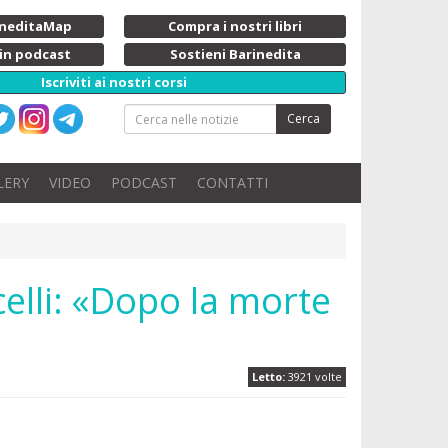
rineditaMap
Compra i nostri libri
 in podcast
Sostieni Barinedita
Iscriviti ai nostri corsi
Cerca
LERY
VIDEO
PODCAST
CONTATTI
celli: «Dopo la morte
Letto:
3921 volte