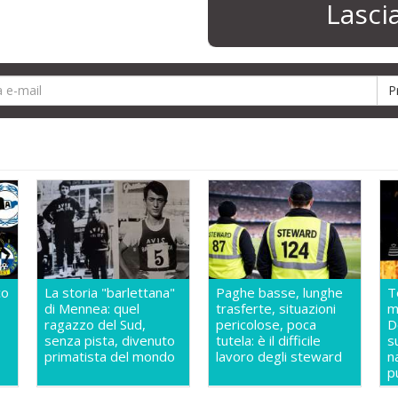
Lasc
co
La storia "barlettana"
Paghe basse, lunghe
T
di Mennea: quel
trasferte, situazioni
m
ragazzo del Sud,
pericolose, poca
D
senza pista, divenuto
tutela: è il difficile
s
primatista del mondo
lavoro degli steward
n
p