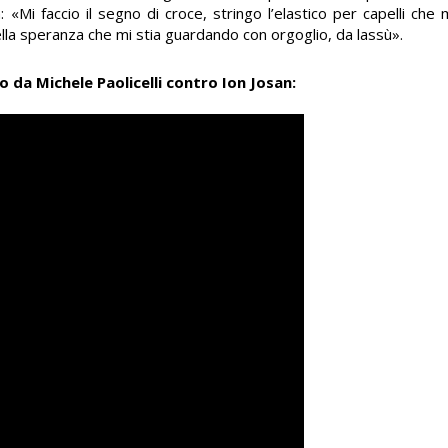
«Mi faccio il segno di croce, stringo l’elastico per capelli che 
ella speranza che mi stia guardando con orgoglio, da lassù».
o da Michele Paolicelli contro Ion Josan: