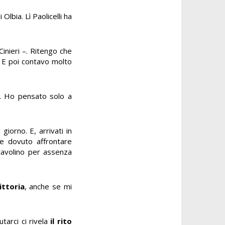
lbia. Lì Paolicelli ha
inieri –. Ritengo che
. E poi contavo molto
o. Ho pensato solo a
giorno. E, arrivati in
be dovuto affrontare
tavolino per assenza
ittoria
, anche se mi
tarci ci rivela
il rito