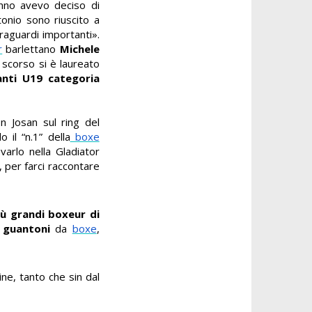
no avevo deciso di
onio sono riuscito a
raguardi importanti».
r
barlettano
Michele
 scorso si è laureato
anti U19 categoria
on Josan sul ring del
o il “n.1” della
boxe
varlo nella Gladiator
a, per farci raccontare
iù grandi boxeur di
i
guantoni
da
boxe
,
ine, tanto che sin dal