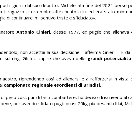
 pochi giorni dal suo debutto, Michele alla fine del 2024 perse pe
a il ragazzo –: ero molto affezionato a lui ed era stato mio non
lia di continuare: mi sentivo triste e sfiduciato».
lenatore
Antonio Cinieri,
classe 1977, ex pugile che allenava 
endolo, non accettai la sua decisione – afferma Cinieri –. E da
e sul ring. Gli feci capire che aveva delle
grandi potenzialit
maestro, riprendendo così ad allenarsi e a rafforzarsi in vista 
al
campionato regionale esordienti di Brindisi.
 di peso così, pur di farlo combattere, ho deciso di iscriverlo al c
ene, pur avendo sfidato pugili quasi 20kg più pesanti di lui, Mich