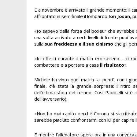
E a novembre è arrivato il grande momento: il camp
affrontato in semifinale il lombardo
Ion Josan
, p
«Io sapevo della forza del boxeur che avrebbe sf
una volta arrivato a certi livelli di fronte pu
sulla
sua freddezza e il suo cinismo
che gli per
«In effetti durante il match ero sereno – ci r
combattere e a portare a casa
il risultato
».
Michele ha vinto quel match “ai punti”, con i giud
finale, c’è stata la grande sorpresa: il ritiro
nell’ultima sfida del torneo. Così Paolicelli si è 
dell’avversario).
«Non ho mai capito perché Corona si sia ritir
sarebbe piaciuto confrontarmi con lui per capire il 
E mentre l’allenatore spera ora in una convocazi