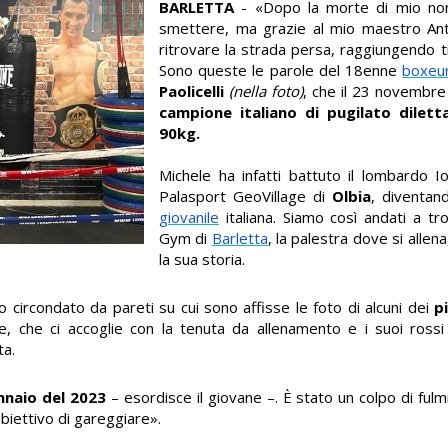
BARLETTA
- «Dopo la morte di mio non
smettere, ma grazie al mio maestro Ant
ritrovare la strada persa, raggiungendo t
Sono queste le parole del 18enne
boxeu
Paolicelli
(nella foto)
, che il 23 novembre
campione italiano di pugilato dilett
90kg.
Michele ha infatti battuto il lombardo I
Palasport GeoVillage di
Olbia
, diventand
giovanile
italiana. Siamo così andati a tro
Gym di
Barletta
, la palestra dove si allen
la sua storia.
o circondato da pareti su cui sono affisse le foto di alcuni dei
p
e, che ci accoglie con la tenuta da allenamento e i suoi ross
ta.
nnaio del 2023
– esordisce il giovane –. È stato un colpo di fulm
obiettivo di gareggiare».