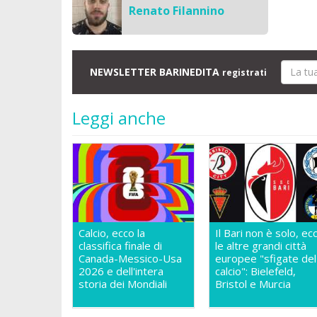
Renato Filannino
NEWSLETTER BARINEDITA
registrati
Leggi anche
Calcio, ecco la
Il Bari non è solo, ec
classifica finale di
le altre grandi città
Canada-Messico-Usa
europee "sfigate del
2026 e dell'intera
calcio": Bielefeld,
storia dei Mondiali
Bristol e Murcia