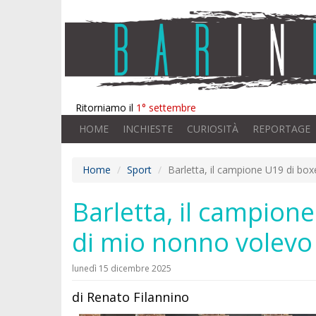
Ritorniamo il
1° settembre
HOME
INCHIESTE
CURIOSITÀ
REPORTAGE
Home
Sport
Barletta, il campione U19 di bo
Barletta, il campion
di mio nonno volevo
lunedì 15 dicembre 2025
di Renato Filannino