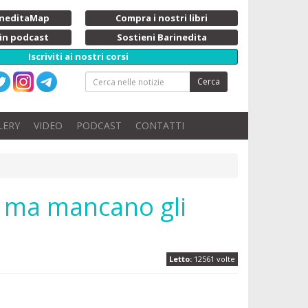
rineditaMap
Compra i nostri libri
 in podcast
Sostieni Barinedita
Iscriviti ai nostri corsi
Cerca
LERY
VIDEO
PODCAST
CONTATTI
i, ma mancano gli
Letto:
12561 volte