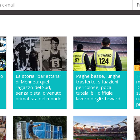
co
La storia "barlettana"
Paghe basse, lunghe
T
di Mennea: quel
trasferte, situazioni
m
ragazzo del Sud,
pericolose, poca
D
senza pista, divenuto
tutela: è il difficile
s
primatista del mondo
lavoro degli steward
n
p