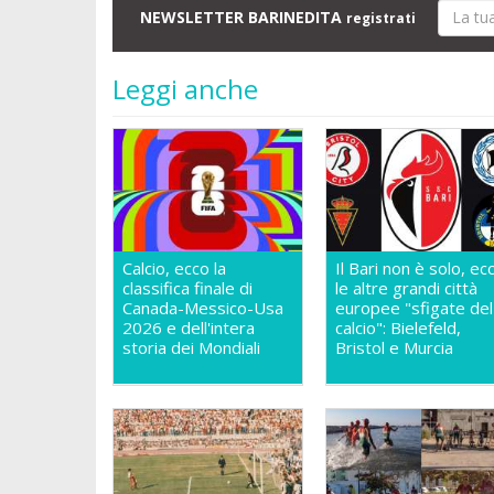
NEWSLETTER BARINEDITA
registrati
Leggi anche
Calcio, ecco la
Il Bari non è solo, ec
classifica finale di
le altre grandi città
Canada-Messico-Usa
europee "sfigate del
2026 e dell'intera
calcio": Bielefeld,
storia dei Mondiali
Bristol e Murcia