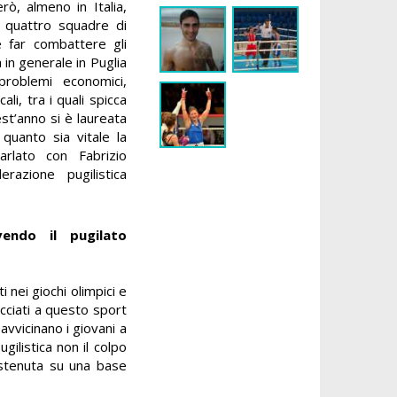
ò, almeno in Italia,
o quattro squadre di
 far combattere gli
 in generale in Puglia
problemi economici,
li, tra i quali spicca
st’anno si è laureata
quanto sia vitale la
rlato con Fabrizio
razione pugilistica
endo il pugilato
ti nei giochi olimpici e
cciati a questo sport
avvicinano i giovani a
gilistica non il colpo
sostenuta su una base