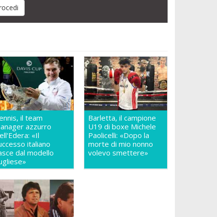
ennis, il team
Barletta, il campione
anager azzurro
U19 di boxe Michele
ell'Edera: «Il
Paolicelli: «Dopo la
uccesso italiano
morte di mio nonno
asce dal modello
volevo smettere»
ugliese»