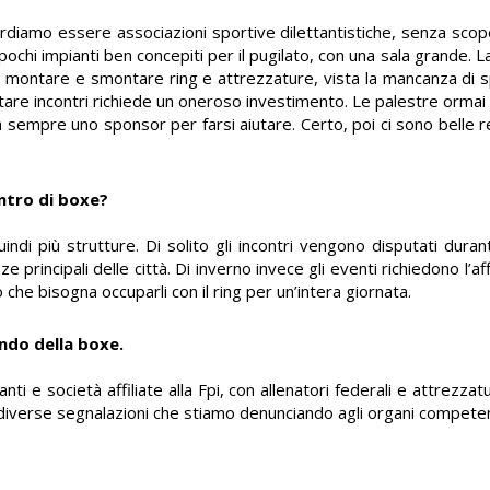
ordiamo essere associazioni sportive dilettantistiche, senza scopo
ochi impianti ben concepiti per il pugilato, con una sala grande. 
no montare e smontare ring e attrezzature, vista la mancanza di 
utare incontri richiede un oneroso investimento. Le palestre ormai
ca sempre uno sponsor per farsi aiutare. Certo, poi ci sono belle 
ontro di boxe?
uindi più strutture. Di solito gli incontri vengono disputati dura
e principali delle città. Di inverno invece gli eventi richiedono l’af
e bisogna occuparli con il ring per un’intera giornata.
ondo della boxe.
nti e società affiliate alla Fpi, con allenatori federali e attrezz
diverse segnalazioni che stiamo denunciando agli organi competen