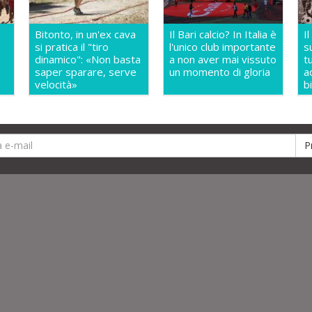
Bitonto, in un'ex cava
Il Bari calcio? In Italia è
I
si pratica il "tiro
l'unico club importante
s
dinamico": «Non basta
a non aver mai vissuto
t
saper sparare, serve
un momento di gloria
a
velocità»
b