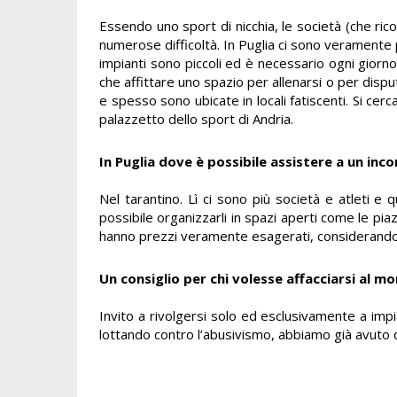
Essendo uno sport di nicchia, le società (che ric
numerose difficoltà. In Puglia ci sono veramente p
impianti sono piccoli ed è necessario ogni gior
che affittare uno spazio per allenarsi o per disp
e spesso sono ubicate in locali fatiscenti. Si cer
palazzetto dello sport di Andria.
In Puglia dove è possibile assistere a un inc
Nel tarantino. Lì ci sono più società e atleti e q
possibile organizzarli in spazi aperti come le piazz
hanno prezzi veramente esagerati, considerando ch
Un consiglio per chi volesse affacciarsi al m
Invito a rivolgersi solo ed esclusivamente a impia
lottando contro l’abusivismo, abbiamo già avuto 