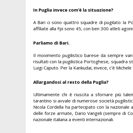
In Puglia invece com’è la situazione?
A Bari ci sono quattro squadre di pugilato: la P
affiliate alla Fpi sono 45, con ben 300 atleti agoni
Parliamo di Bari.
Il movimento pugilistico barese da sempre vanta 
risultati con la pugilistica Portoghese, squadra s
Luigi Caputo. Per la Kankudai, invece, c’è Michele
Allargandosi al resto della Puglia?
Ultimamente chi è riuscita a sfornare più talen
tarantino si avvale di numerose società pugilisti
Nicola Cordella ha partecipato con la nazionale al
delle forze armate, Dario Vangeli (sempre di Cop
nazionale italiana a eventi internazionali.