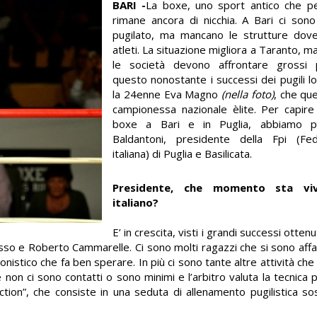
BARI -
La boxe, uno sport antico che per
rimane ancora di nicchia. A Bari ci son
pugilato, ma mancano le strutture dove
atleti. La situazione migliora a Taranto, ma
le società devono affrontare grossi 
questo nonostante i successi dei pugili loca
la 24enne Eva Magno
(nella foto)
, che que
campionessa nazionale èlite. Per capire 
boxe a Bari e in Puglia, abbiamo pa
Baldantoni, presidente della Fpi (Fede
italiana) di Puglia e Basilicata.
Presidente, che momento sta viv
italiano?
E’ in crescita, visti i grandi successi ottenu
sso e Roberto Cammarelle. Ci sono molti ragazzi che si sono affa
nistico che fa ben sperare. In più ci sono tante altre attività che 
on ci sono contatti o sono minimi e l’arbitro valuta la tecnica pu
ction”, che consiste in una seduta di allenamento pugilistica 