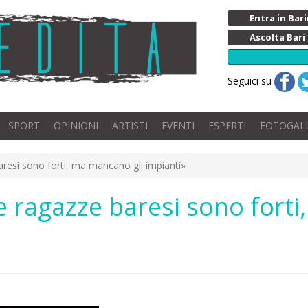
Entra in Ba
Ascolta Bari
Seguici su
SPORT
OPINIONI
ARTISTI
EVENTI
ESPERTI
FOTOGAL
aresi sono forti, ma mancano gli impianti»
Le ragazze baresi sono fort