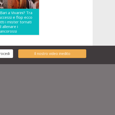
l Bari a Vivarini? Tra
uccessi e flop ecco
utti i mister tornati
d allenare i
iancorossi
Il nostro video inedito