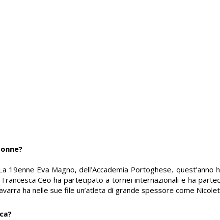
 donne?
ia. La 19enne Eva Magno, dell’Accademia Portoghese, quest’anno h
Francesca Ceo ha partecipato a tornei internazionali e ha partecip
 Navarra ha nelle sue file un’atleta di grande spessore come Nicole
ica?