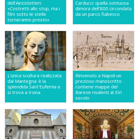
dell'Airiciclotteri:
Carducci: quella sontuosa
«Costretti allo stop, ma i
dimora dell'800 circondata
film sotto le stelle
da un parco fiabesco
torneranno presto»
L'unica scultura realizzata
Rinvenuto a Napoli un
dal Mantegna: è la
prezioso manoscritto:
splendida Sant'Eufemia e
contiene mappe del
si trova a Irsina
Barese risalenti al XVI
secolo