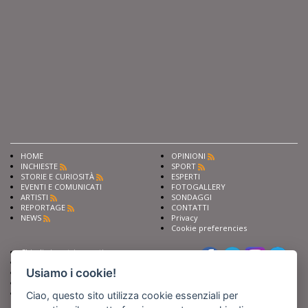
HOME
OPINIONI
INCHIESTE
SPORT
STORIE E CURIOSITÀ
ESPERTI
EVENTI E COMUNICATI
FOTOGALLERY
ARTISTI
SONDAGGI
REPORTAGE
CONTATTI
NEWS
Privacy
Cookie preferencies
Chiedi ai nostri esperti
Seguici su
Scrivi alla redazione
Usiamo i cookie!
Fai pubblicità con noi
Sostieni Barinedita
Iscriviti al nostro corso di
Ciao, questo sito utilizza cookie essenziali per
giornalismo