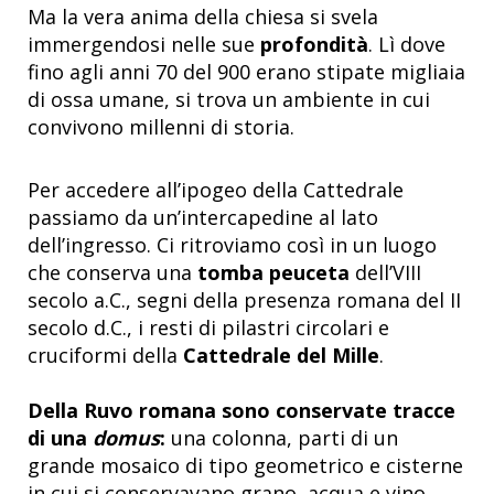
Ma la vera anima della chiesa si svela
immergendosi nelle sue
profondità
. Lì dove
fino agli anni 70 del 900 erano stipate migliaia
di ossa umane, si trova un ambiente in cui
convivono millenni di storia.
Per accedere all’ipogeo della Cattedrale
passiamo da un’intercapedine al lato
dell’ingresso. Ci ritroviamo così in un luogo
che conserva una
tomba peuceta
dell’VIII
secolo a.C., segni della presenza romana del II
secolo d.C., i resti di pilastri circolari e
cruciformi della
Cattedrale del Mille
.
Della Ruvo romana sono conservate tracce
di una
domus
:
una colonna, parti di un
grande mosaico di tipo geometrico e cisterne
in cui si conservavano grano, acqua e vino.