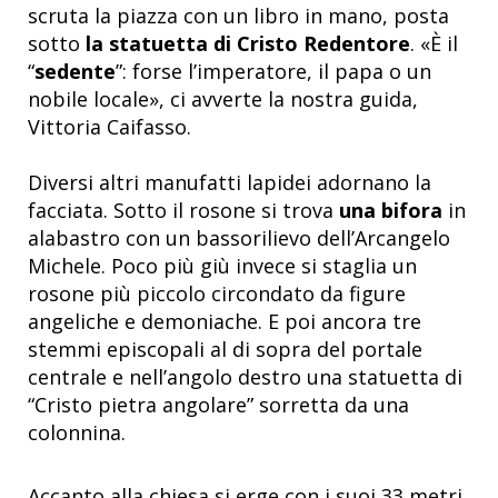
scruta la piazza con un libro in mano, posta
sotto
la statuetta di Cristo Redentore
. «È il
“
sedente
”: forse l’imperatore, il papa o un
nobile locale», ci avverte la nostra guida,
Vittoria Caifasso.
Diversi altri manufatti lapidei adornano la
facciata. Sotto il rosone si trova
una bifora
in
alabastro con un bassorilievo dell’Arcangelo
Michele. Poco più giù invece si staglia un
rosone più piccolo circondato da figure
angeliche e demoniache. E poi ancora tre
stemmi episcopali al di sopra del portale
centrale e nell’angolo destro una statuetta di
“Cristo pietra angolare” sorretta da una
colonnina.
Accanto alla chiesa si erge con i suoi 33 metri