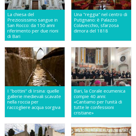
La chiesa del
Una "reggia" nel centro di
Preziosissimo sangue in
Putignano: è Palazzo
San Rocco: da 150 anni
Colavecchio, sfarzosa
riferimento per due rioni
dimora del 1818
di Bari
I "bottini" di Irsina: quelle
Bari, la Corale ecumenica
gallerie medievali scavate
compie 40 anni:
nella roccia per
«Cantiamo per l'unità di
raccogliere acqua sorgiva
tutte le confessioni
cristiane»