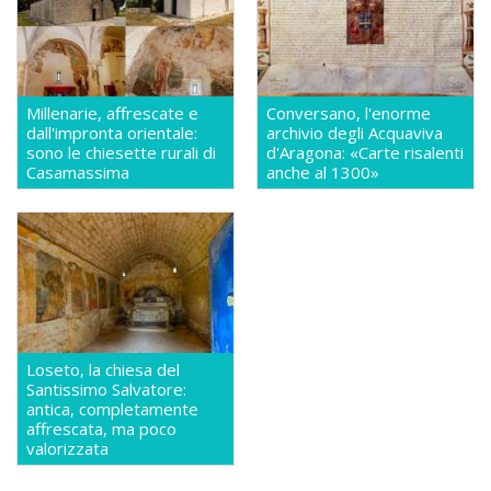
Millenarie, affrescate e
Conversano, l'enorme
dall'impronta orientale:
archivio degli Acquaviva
sono le chiesette rurali di
d'Aragona: «Carte risalenti
Casamassima
anche al 1300»
Loseto, la chiesa del
Santissimo Salvatore:
antica, completamente
affrescata, ma poco
valorizzata