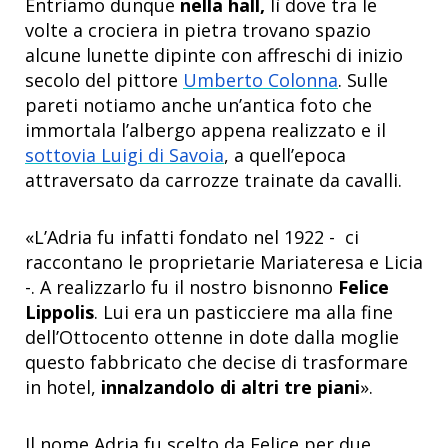
Entriamo dunque
nella hall,
lì dove tra le
volte a crociera in pietra trovano spazio
alcune lunette dipinte con affreschi di inizio
secolo del pittore
Umberto Colonna
. Sulle
pareti notiamo anche un’antica foto che
immortala l’albergo appena realizzato e il
sottovia Luigi di Savoia
, a quell’epoca
attraversato da carrozze trainate da cavalli.
«L’Adria fu infatti fondato nel 1922 - ci
raccontano le proprietarie Mariateresa e Licia
-. A realizzarlo fu il nostro bisnonno
Felice
Lippolis
. Lui era un pasticciere ma alla fine
dell’Ottocento ottenne in dote dalla moglie
questo fabbricato che decise di trasformare
in hotel,
innalzandolo di altri tre piani
».
Il nome Adria fu scelto da Felice per due