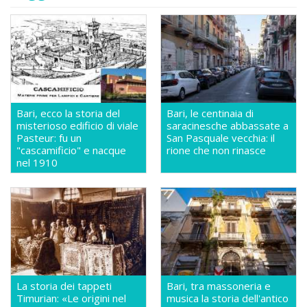
Bari, ecco la storia del
Bari, le centinaia di
misterioso edificio di viale
saracinesche abbassate a
Pasteur: fu un
San Pasquale vecchia: il
"cascamificio" e nacque
rione che non rinasce
nel 1910
La storia dei tappeti
Bari, tra massoneria e
Timurian: «Le origini nel
musica la storia dell'antico