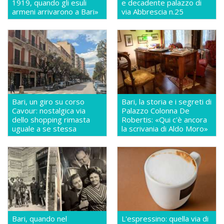
1919, quando gli esuli
e decadente palazzo di
armeni arrivarono a Bari»
via Abbrescia n.25
Bari, un giro su corso
Bari, la storia e i segreti di
Cavour: nostalgica via
Palazzo Colonna De
dello shopping rimasta
Robertis: «Qui c'è ancora
uguale a se stessa
la scrivania di Aldo Moro»
Bari, quando nel
L'espressino: quella via di