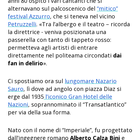
anni 80 ospitò i vari cantanti che si
alternavano sul palcoscenico del
“mitico”
festival Azzurro
, che si teneva nel vicino
Petruzzelli
. «Tra l’albergo e il teatro – ricorda
la direttrice - veniva posizionata una
passerella con tanto di tappeto rosso:
permetteva agli artisti di entrare
direttamente nel politeama circondati
dai
fan in delirio
».
Ci spostiamo ora sul
lungomare Nazario
Sauro
, lì dove ad angolo con piazza Diaz si
erge dal 1935
l’iconico Gran Hotel delle
Nazioni
, soprannominato il “Transatlantico”
per via della sua forma.
Nato con il nome di “Imperiale”, fu progettato
dall’ingegnere romano
Alberto Calza Bini
e