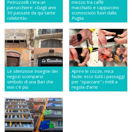
Petruzzelli c'era un
mezzo tra caffè
parrucchiere: «Dagli anni
macchiato e cappuccino
30 passate da qui tante
sconosciuto fuori dalla
celebrità»
Puglia
Le silenziose insegne dei
Aprire le cozze, mica
negozi scomparsi:
facile: ecco tutti i passaggi
simbolo di una Bari che
per "spaccare" i mitili a
non c'è più
regola d'arte