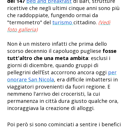
dei 147
bed and breakfast
di Bari, strutture
ricettive che negli ultimi cinque anni sono più
che raddoppiate, fungendo ormai da
"termometro" del
turismo
cittadino.
(Vedi
foto galleria)
Non è un mistero infatti che prima dello
scorso decennio il capoluogo pugliese
fosse
tutt'altro che una meta ambita
: esclusi i
giorni di dicembre, quando gruppi di
pellegrini dell’Est accorrono ancora oggi
per
onorare San Nicola
, era difficile imbattersi in
viaggiatori provenienti da fuori regione. E
nemmeno l'arrivo dei croceristi, la cui
permanenza in città dura giusto qualche ora,
incoraggiava la creazione di alloggi.
Poi però si sono cominciati a sentire i benefici