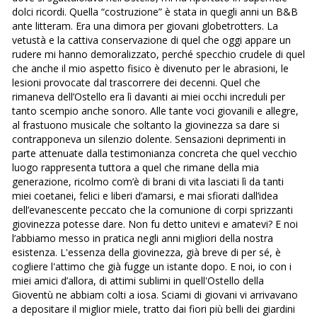
dolci ricordi. Quella “costruzione” è stata in quegli anni un B&B
ante litteram. Era una dimora per giovani globetrotters. La
vetustà e la cattiva conservazione di quel che oggi appare un
rudere mi hanno demoralizzato, perché specchio crudele di quel
che anche il mio aspetto fisico è divenuto per le abrasioni, le
lesioni provocate dal trascorrere dei decenni. Quel che
rimaneva dell’Ostello era lì davanti ai miei occhi increduli per
tanto scempio anche sonoro. Alle tante voci giovanili e allegre,
al frastuono musicale che soltanto la giovinezza sa dare si
contrapponeva un silenzio dolente. Sensazioni deprimenti in
parte attenuate dalla testimonianza concreta che quel vecchio
luogo rappresenta tuttora a quel che rimane della mia
generazione, ricolmo com’è di brani di vita lasciati lì da tanti
miei coetanei, felici e liberi d’amarsi, e mai sfiorati dall’idea
dell’evanescente peccato che la comunione di corpi sprizzanti
giovinezza potesse dare. Non fu detto unitevi e amatevi? E noi
l’abbiamo messo in pratica negli anni migliori della nostra
esistenza. L'essenza della giovinezza, già breve di per sé, è
cogliere l'attimo che già fugge un istante dopo. E noi, io con i
miei amici d’allora, di attimi sublimi in quell'Ostello della
Gioventù ne abbiam colti a iosa. Sciami di giovani vi arrivavano
a depositare il miglior miele, tratto dai fiori più belli dei giardini