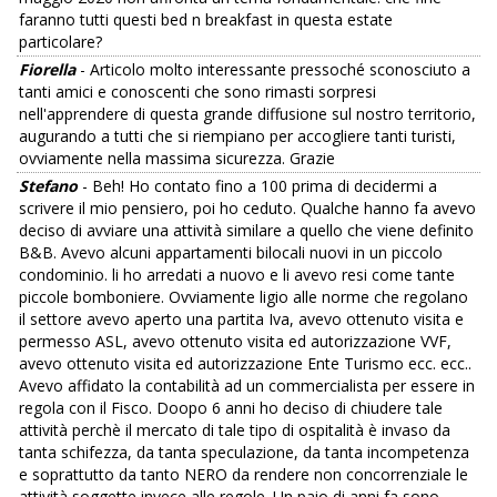
faranno tutti questi bed n breakfast in questa estate
particolare?
Fiorella
- Articolo molto interessante pressoché sconosciuto a
tanti amici e conoscenti che sono rimasti sorpresi
nell'apprendere di questa grande diffusione sul nostro territorio,
augurando a tutti che si riempiano per accogliere tanti turisti,
ovviamente nella massima sicurezza. Grazie
Stefano
- Beh! Ho contato fino a 100 prima di decidermi a
scrivere il mio pensiero, poi ho ceduto. Qualche hanno fa avevo
deciso di avviare una attività similare a quello che viene definito
B&B. Avevo alcuni appartamenti bilocali nuovi in un piccolo
condominio. li ho arredati a nuovo e li avevo resi come tante
piccole bomboniere. Ovviamente ligio alle norme che regolano
il settore avevo aperto una partita Iva, avevo ottenuto visita e
permesso ASL, avevo ottenuto visita ed autorizzazione VVF,
avevo ottenuto visita ed autorizzazione Ente Turismo ecc. ecc..
Avevo affidato la contabilità ad un commercialista per essere in
regola con il Fisco. Doopo 6 anni ho deciso di chiudere tale
attività perchè il mercato di tale tipo di ospitalità è invaso da
tanta schifezza, da tanta speculazione, da tanta incompetenza
e soprattutto da tanto NERO da rendere non concorrenziale le
attività soggette invece alle regole. Un paio di anni fa sono