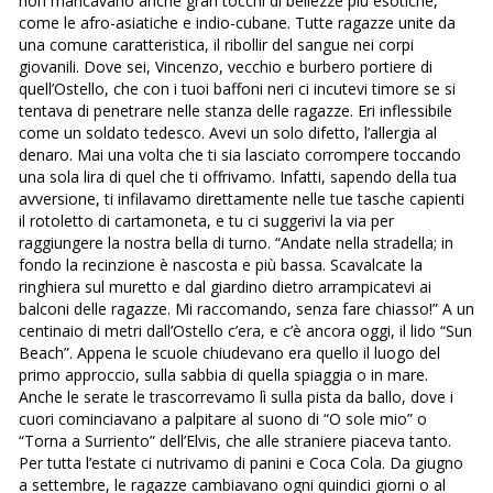
non mancavano anche gran tocchi di bellezze più esotiche,
come le afro-asiatiche e indio-cubane. Tutte ragazze unite da
una comune caratteristica, il ribollir del sangue nei corpi
giovanili. Dove sei, Vincenzo, vecchio e burbero portiere di
quell’Ostello, che con i tuoi baffoni neri ci incutevi timore se si
tentava di penetrare nelle stanza delle ragazze. Eri inflessibile
come un soldato tedesco. Avevi un solo difetto, l’allergia al
denaro. Mai una volta che ti sia lasciato corrompere toccando
una sola lira di quel che ti offrivamo. Infatti, sapendo della tua
avversione, ti infilavamo direttamente nelle tue tasche capienti
il rotoletto di cartamoneta, e tu ci suggerivi la via per
raggiungere la nostra bella di turno. “Andate nella stradella; in
fondo la recinzione è nascosta e più bassa. Scavalcate la
ringhiera sul muretto e dal giardino dietro arrampicatevi ai
balconi delle ragazze. Mi raccomando, senza fare chiasso!” A un
centinaio di metri dall’Ostello c’era, e c’è ancora oggi, il lido “Sun
Beach”. Appena le scuole chiudevano era quello il luogo del
primo approccio, sulla sabbia di quella spiaggia o in mare.
Anche le serate le trascorrevamo lì sulla pista da ballo, dove i
cuori cominciavano a palpitare al suono di “O sole mio” o
“Torna a Surriento” dell’Elvis, che alle straniere piaceva tanto.
Per tutta l’estate ci nutrivamo di panini e Coca Cola. Da giugno
a settembre, le ragazze cambiavano ogni quindici giorni o al