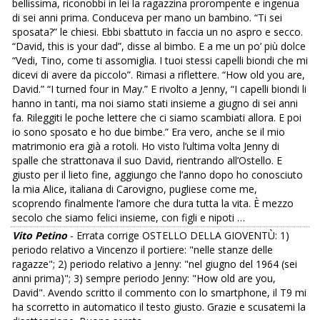
bellissima, riconobbi in lei la ragazzina prorompente e ingenua
di sei anni prima. Conduceva per mano un bambino. “Ti sei
sposata?” le chiesi. Ebbi sbattuto in faccia un no aspro e secco.
“David, this is your dad”, disse al bimbo. E a me un po’ più dolce
“Vedi, Tino, come ti assomiglia. I tuoi stessi capelli biondi che mi
dicevi di avere da piccolo”. Rimasi a riflettere. “How old you are,
David.” “I turned four in May.” E rivolto a Jenny, “I capelli biondi li
hanno in tanti, ma noi siamo stati insieme a giugno di sei anni
fa. Rileggiti le poche lettere che ci siamo scambiati allora. E poi
io sono sposato e ho due bimbe.” Era vero, anche se il mio
matrimonio era già a rotoli. Ho visto l’ultima volta Jenny di
spalle che strattonava il suo David, rientrando all’Ostello. E
giusto per il lieto fine, aggiungo che l’anno dopo ho conosciuto
la mia Alice, italiana di Carovigno, pugliese come me,
scoprendo finalmente l’amore che dura tutta la vita. È mezzo
secolo che siamo felici insieme, con figli e nipoti …
Vito Petino
- Errata corrige OSTELLO DELLA GIOVENTÙ: 1)
periodo relativo a Vincenzo il portiere: "nelle stanze delle
ragazze"; 2) periodo relativo a Jenny: "nel giugno del 1964 (sei
anni prima)"; 3) sempre periodo Jenny: "How old are you,
David". Avendo scritto il commento con lo smartphone, il T9 mi
ha scorretto in automatico il testo giusto. Grazie e scusatemi la