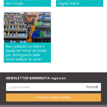
non c'è più
regola d'arte
Bari, palazzo Le Giare e
Apulia Re' hotel: un modo
per distinguersi dalla
triste edilizia "in serie"
NEWSLETTER BARINEDITA
registrati
Il nostro video inedito