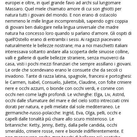
europei e oltre, in quel grande favo ad archi sul lungomare
Massaro. Quel miele chiamato amore di cui son ghiotti per
natura tutti i giovani del mondo. E non erano di ostacolo
nemmeno le mille lingue incomprensibili, sapendo ogni coppia
di giovani ben dialogare nella lingua universale che madre
natura ha concesso loro quando si parlano d'amore. Gli ospiti di
quell’Ostello erano di entrambi i sessi. Ai ragazzi piacevano
naturalmente le bellezze nostrane; ma a noi maschietti italiani
interessava soltanto andare alla scoperta delle sinuose colline,
valli e gallerie di quelle bellezze straniere, senza muoverci da
casa, visti i pochi mezzi finanziari che sempre assillano i giovani.
Le orde che scendevano erano le consuete che da secoli ci
invadono. Tante di razza latina, spagnole, francesi e portoghesi:
le Carmen, Isabel, Consuelo, Juliette, Claudine, con folte criniere
nere e occhi azzurri, o bionde con occhi verdi, e corvine con
occhi neri come laghi profondi. Le vichinghe: Elga, Liv, Astrid,
occhi dalle sfumature del mare e del cielo sotto intrecciati crini
dorati per natura, e pelli mielate dal sole mediterraneo. Le
germaniche-russo-polacche: Ingrid, Eva, Olga, pelli, occhi e
capelli dalle tonalità più chiare allo scuro misterioso. Le
britanniche: Ketty, Jenny, Betty, dalla pelle candida, occhi
smeraldo, criniere rosse, nere e bionde indifferentemente. E