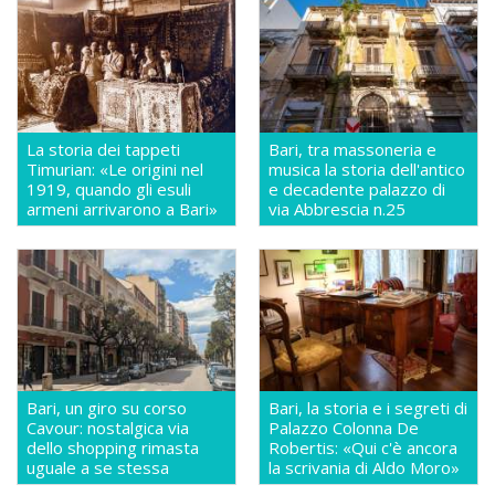
La storia dei tappeti
Bari, tra massoneria e
Timurian: «Le origini nel
musica la storia dell'antico
1919, quando gli esuli
e decadente palazzo di
armeni arrivarono a Bari»
via Abbrescia n.25
Bari, un giro su corso
Bari, la storia e i segreti di
Cavour: nostalgica via
Palazzo Colonna De
dello shopping rimasta
Robertis: «Qui c'è ancora
uguale a se stessa
la scrivania di Aldo Moro»