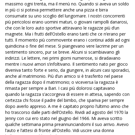
massimo ogni trenta, ma il menù no. Quando si aveva un soldo
in più ci si poteva permettere anche una pizza e birra
consumate su uno scoglio del lungomare. I nostri concorrenti
più pericolosi erano uomini maturi, o giovani rampolli danarosi,
che con le loro auto sportive attiravano le ragazze più d’un
magnete. Ma i frutti dell’Ostello erano tanti che ce n’erano per
tutti. Il momento più commovente erano i continui addii ad ogni
quindicina o fine del mese. Si piangevano vere lacrime per un
sentimento sincero, pur se breve. Alcuni si scambiavano gli
indirizzi. Le lettere, nei primi giorni numerose, si diradavano
mentre i nuovi amori s’infoltivano. Il sentimento nato per gioco
diveniva tanto forte e serio, da giungere, in alcuni casi sporadici,
anche al matrimonio. Più d’un amico si è trasferito nel paese
della ragazza dopo il matrimonio; o viceversa la ragazza è
rimasta per sempre a Bari. I casi più dolorosi capitavano
quando la ragazza s’accorgeva di essere in attesa, sapendo con
certezza chi fosse il padre del bimbo, che spariva per sempre
dopo averlo appreso. A me è capitato proprio l’ultimo anno che
ho trascorso dalle parti dell’Ostello. Rividi ad agosto del 1970 la
Jenny con cui ero stato nel giugno del 1966. Mi aveva scritto
qualche settimana prima preannunciandomi il suo arrivo. Avevo
l’auto e l’attesi di fronte all’Ostello. Vidi uscire una donna