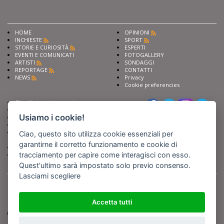
HOME
OPINIONI
INCHIESTE
SPORT
STORIE E CURIOSITÀ
ESPERTI
EVENTI E COMUNICATI
FOTOGALLERY
ARTISTI
SONDAGGI
REPORTAGE
CONTATTI
NEWS
Privacy
Cookie preferencies
Chiedi ai nostri esperti
Seguici su
Scrivi alla redazione
Usiamo i cookie!
Fai pubblicità con noi
Sostieni Barinedita
Iscriviti al nostro corso di
Ciao, questo sito utilizza cookie essenziali per
giornalismo
garantirne il corretto funzionamento e cookie di
Compra i nostri libri
tracciamento per capire come interagisci con esso.
Entra in Barinedita Map
Quest'ultimo sarà impostato solo previo consenso.
Lasciami scegliere
BARIREPORT s.a.s.
, Partita IVA 07355350724
Powered by
Netboom
Copyright BARIREPORT s.a.s. All rights reserved - Tutte le fotografie recanti il
logo di Barinedita sono state commissionate da BARIREPORT s.a.s. che ne
Accetta tutti
detiene i Diritti d'Autore e sono state prodotte nell'anno 2012 e seguenti
(tranne che non vi sia uno specifico anno di scatto riportato)