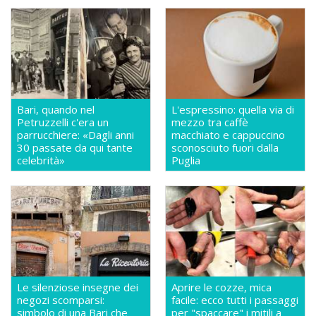
Bari, quando nel
L'espressino: quella via di
Petruzzelli c'era un
mezzo tra caffè
parrucchiere: «Dagli anni
macchiato e cappuccino
30 passate da qui tante
sconosciuto fuori dalla
celebrità»
Puglia
Le silenziose insegne dei
Aprire le cozze, mica
negozi scomparsi:
facile: ecco tutti i passaggi
simbolo di una Bari che
per "spaccare" i mitili a