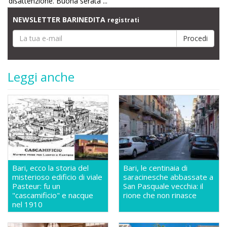
disattenzione. Buona serata ...
NEWSLETTER BARINEDITA
registrati
Leggi anche
Bari, ecco la storia del
Bari, le centinaia di
misterioso edificio di viale
saracinesche abbassate a
Pasteur: fu un
San Pasquale vecchia: il
"cascamificio" e nacque
rione che non rinasce
nel 1910