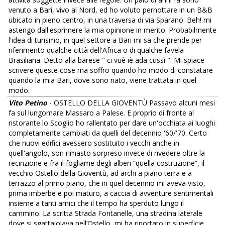
venuto a Bari, vivo al Nord, ed ho voluto pernottare in un B&B
ubicato in pieno centro, in una traversa di via Sparano. Beh! mi
astengo dall'esprimere la mia opinione in merito. Probabilmente
l'idea di turismo, in quel settore a Bari mi sa che prende per
riferimento qualche città dell'Africa o di qualche favela
Brasiliana. Detto alla barese " ci vuè iè ada cussì ". Mi spiace
scrivere queste cose ma soffro quando ho modo di constatare
quando la mia Bari, dove sono nato, viene trattata in quel
modo.
Vito Petino
- OSTELLO DELLA GIOVENTÙ Passavo alcuni mesi
fa sul lungomare Massaro a Palese. E proprio di fronte al
ristorante lo Scoglio ho rallentato per dare un'occhiata ai luoghi
completamente cambiati da quelli del decennio '60/'70. Certo
che nuovi edifici avessero sostituito i vecchi anche in
quell'angolo, son rimasto sorpreso invece di rivedere oltre la
recinzione e fra il fogliame degli alberi “quella costruzione”, il
vecchio Ostello della Gioventù, ad archi a piano terra e a
terrazzo al primo piano, che in quel decennio mi aveva visto,
prima imberbe e poi maturo, a caccia di avventure sentimentali
insieme a tanti amici che il tempo ha sperduto lungo il
cammino. La scritta Strada Fontanelle, una stradina laterale
dove si sgattaiolava nell’Ostello, mi ha riportato in superficie