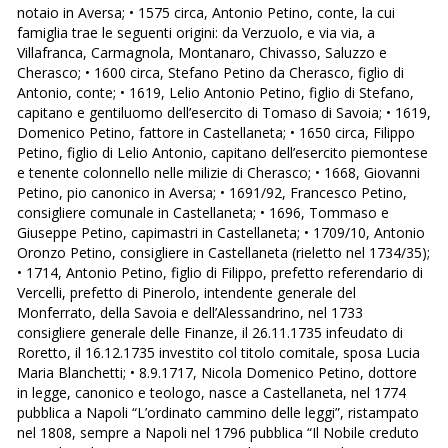
notaio in Aversa; • 1575 circa, Antonio Petino, conte, la cui
famiglia trae le seguenti origini: da Verzuolo, e via via, a
Villafranca, Carmagnola, Montanaro, Chivasso, Saluzzo e
Cherasco; • 1600 circa, Stefano Petino da Cherasco, figlio di
Antonio, conte; • 1619, Lelio Antonio Petino, figlio di Stefano,
capitano e gentiluomo dell’esercito di Tomaso di Savoia; • 1619,
Domenico Petino, fattore in Castellaneta; • 1650 circa, Filippo
Petino, figlio di Lelio Antonio, capitano dell’esercito piemontese
e tenente colonnello nelle milizie di Cherasco; • 1668, Giovanni
Petino, pio canonico in Aversa; • 1691/92, Francesco Petino,
consigliere comunale in Castellaneta; • 1696, Tommaso e
Giuseppe Petino, capimastri in Castellaneta; • 1709/10, Antonio
Oronzo Petino, consigliere in Castellaneta (rieletto nel 1734/35);
• 1714, Antonio Petino, figlio di Filippo, prefetto referendario di
Vercelli, prefetto di Pinerolo, intendente generale del
Monferrato, della Savoia e dell’Alessandrino, nel 1733
consigliere generale delle Finanze, il 26.11.1735 infeudato di
Roretto, il 16.12.1735 investito col titolo comitale, sposa Lucia
Maria Blanchetti; • 8.9.1717, Nicola Domenico Petino, dottore
in legge, canonico e teologo, nasce a Castellaneta, nel 1774
pubblica a Napoli “L’ordinato cammino delle leggi”, ristampato
nel 1808, sempre a Napoli nel 1796 pubblica “Il Nobile creduto