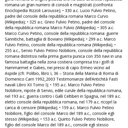
romana un gran numero di consoli e magistrati (confronta
Enciclopedia Rizzoli Larousse); • 330 a.c. Lucio Fulvio Petino,
padre del console della repubblica romana Marco Curvo
(Wikipedia); • 325 a.c. Gneo Fulvio Petino, padre del console
della repubblica romana Marco Fulvio (Wikipedia); • 305 a.c.
Marco Curvo Petino, console della repubblica romana: guerre
Sannitiche, battaglia di Boviano (Wikipedia); • 299 a.c. Marco
Fulvio Petino, console della repubblica romana (Wikipedia); •
255 a.c., Servio Fulvio Petino Nobiliore, console della repubblica
romana distintosi nella prima guerra punica con 350 navi in una
famosa battaglia nella zona costiera compresa tra i golfi di
Hammarmet e Gabes, nei pressi di capo Ermeo vicino ad
Aspide (cfr. Polibio, libro I, 36 – Storia della Marina di Roma di
Domenico Carri 1992_2003 Testimonianze dell’Antichità Fasti
navali Libro XII Tomo I); • 195 a.c. Marco Fulvio Petino
Nobiliore, nipote di Servio, edile curule della repubblica romana,
nel 193 a.c. guerra contro i Galli Celtiberi in Spagna, nel 189 a.c.
eletto console della repubblica romana, nel 179 a.c. ricoprì la
carica di censore (Wikipedia); • 159 a.c. Marco Fulvio Petino
Nobiliore, figlio del console Marco del 189 a.c., console egli
stesso (Wikipedia); • 153 a.c. Quinto Fulvio Petino Nobiliore,
figlio del console Marco del 189 a.c., console egli stesso