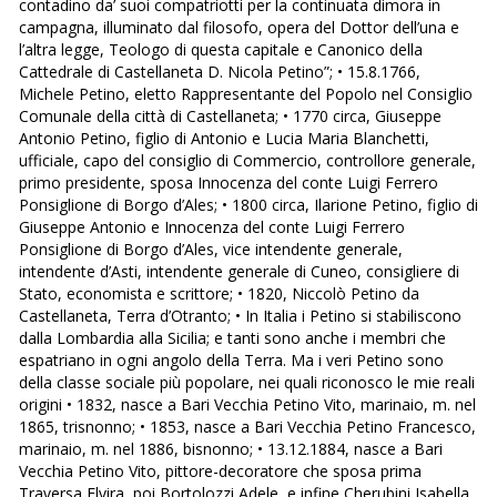
contadino da’ suoi compatriotti per la continuata dimora in
campagna, illuminato dal filosofo, opera del Dottor dell’una e
l’altra legge, Teologo di questa capitale e Canonico della
Cattedrale di Castellaneta D. Nicola Petino”; • 15.8.1766,
Michele Petino, eletto Rappresentante del Popolo nel Consiglio
Comunale della città di Castellaneta; • 1770 circa, Giuseppe
Antonio Petino, figlio di Antonio e Lucia Maria Blanchetti,
ufficiale, capo del consiglio di Commercio, controllore generale,
primo presidente, sposa Innocenza del conte Luigi Ferrero
Ponsiglione di Borgo d’Ales; • 1800 circa, Ilarione Petino, figlio di
Giuseppe Antonio e Innocenza del conte Luigi Ferrero
Ponsiglione di Borgo d’Ales, vice intendente generale,
intendente d’Asti, intendente generale di Cuneo, consigliere di
Stato, economista e scrittore; • 1820, Niccolò Petino da
Castellaneta, Terra d’Otranto; • In Italia i Petino si stabiliscono
dalla Lombardia alla Sicilia; e tanti sono anche i membri che
espatriano in ogni angolo della Terra. Ma i veri Petino sono
della classe sociale più popolare, nei quali riconosco le mie reali
origini • 1832, nasce a Bari Vecchia Petino Vito, marinaio, m. nel
1865, trisnonno; • 1853, nasce a Bari Vecchia Petino Francesco,
marinaio, m. nel 1886, bisnonno; • 13.12.1884, nasce a Bari
Vecchia Petino Vito, pittore-decoratore che sposa prima
Traversa Elvira, poi Bortolozzi Adele, e infine Cherubini Isabella,