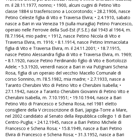
m. il 28.11.1977, nonno; • 1900, alcuni cugini di Petino Vito
classe 1884 si trasferiscono a Locorotondo; • 28.2.1906, nasce
Petino Celeste figlia di Vito e Traversa Elvira; • 2.4.1910, sabato
nasce a Bari in via Venezia 19 (sulla muraglia) Petino Francesco,
operaio nelle Ferrovie della Sud-Est (F.S.E.) dal 1943 al 1964, m.
l’8.7.1964, mio padre; • 1912, nasce Petino Nicola di Vito e
Traversa Elvira, m. 1916; • 8.1.1914, nasce Petino Immacolata
figlia di Vito e Traversa Elvira, m. il 24.11.2001; • 18.7.1915,
nasce Petino Alessandra figlia di Vito e Traversa Elvira, m. 1969;
• 8.1.1920, nasce Petino Ferdinando figlio di Vito e Bortolozzi
Adele; • 5.3.1920, venerdì nasce a Bari in via Putignani Schena
Rosa, figlia di un operaio del vecchio Macello Comunale di
corso Sonnino, m. l'8.5.1982, mia madre; • 2.7.1933, nasce a
Taranto Cherubini Vito di Petino Vito e Cherubini Isabella; •
27.1.1942, nasce a Taranto Cherubini Giovanni di Petino Vito e
Cherubini Isabella, m. 7.10.1951; • 19.10.1944, nasce a Bari
Petino Vito di Francesco e Schena Rosa, nel 1981 eletto
consigliere della V circoscrizione di Bari, Japigia-Torre a Mare,
nel 2002 candidato al Senato della Repubblica collegio 1 di Bari
Centro-Puglia; • 24.12.1945, nasce a Bari Petino Michele di
Francesco e Schena Rosa; • 15.8.1949, nasce a Bari Petino
Elvira di Francesco e Schena Rosa; • 31.3.1952, nasce a Bari