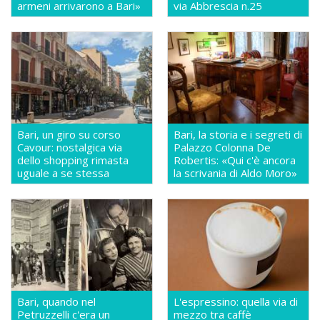
armeni arrivarono a Bari»
via Abbrescia n.25
Bari, un giro su corso
Bari, la storia e i segreti di
Cavour: nostalgica via
Palazzo Colonna De
dello shopping rimasta
Robertis: «Qui c'è ancora
uguale a se stessa
la scrivania di Aldo Moro»
Bari, quando nel
L'espressino: quella via di
Petruzzelli c'era un
mezzo tra caffè