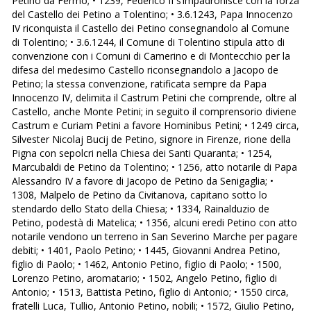
Petino da Fermo; • 1239, Federico II s’impadronisce con la forza
del Castello dei Petino a Tolentino; • 3.6.1243, Papa Innocenzo
IV riconquista il Castello dei Petino consegnandolo al Comune
di Tolentino; • 3.6.1244, il Comune di Tolentino stipula atto di
convenzione con i Comuni di Camerino e di Montecchio per la
difesa del medesimo Castello riconsegnandolo a Jacopo de
Petino; la stessa convenzione, ratificata sempre da Papa
Innocenzo IV, delimita il Castrum Petini che comprende, oltre al
Castello, anche Monte Petini; in seguito il comprensorio diviene
Castrum e Curiam Petini a favore Hominibus Petini; • 1249 circa,
Silvester Nicolaj Bucij de Petino, signore in Firenze, rione della
Pigna con sepolcri nella Chiesa dei Santi Quaranta; • 1254,
Marcubaldi de Petino da Tolentino; • 1256, atto notarile di Papa
Alessandro IV a favore di Jacopo de Petino da Senigaglia; •
1308, Malpelo de Petino da Civitanova, capitano sotto lo
stendardo dello Stato della Chiesa; • 1334, Rainalduzio de
Petino, podestà di Matelica; • 1356, alcuni eredi Petino con atto
notarile vendono un terreno in San Severino Marche per pagare
debiti; • 1401, Paolo Petino; • 1445, Giovanni Andrea Petino,
figlio di Paolo; • 1462, Antonio Petino, figlio di Paolo; • 1500,
Lorenzo Petino, aromatario; • 1502, Angelo Petino, figlio di
Antonio; • 1513, Battista Petino, figlio di Antonio; • 1550 circa,
fratelli Luca, Tullio, Antonio Petino, nobili; • 1572, Giulio Petino,