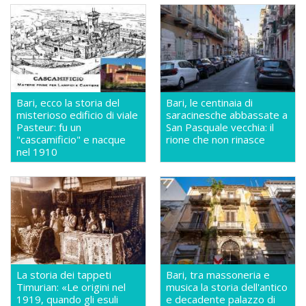
Bari, ecco la storia del
Bari, le centinaia di
misterioso edificio di viale
saracinesche abbassate a
Pasteur: fu un
San Pasquale vecchia: il
"cascamificio" e nacque
rione che non rinasce
nel 1910
La storia dei tappeti
Bari, tra massoneria e
Timurian: «Le origini nel
musica la storia dell'antico
1919, quando gli esuli
e decadente palazzo di