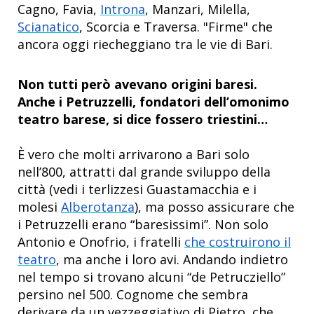
Cagno, Favia,
Introna
, Manzari, Milella,
Scianatico
, Scorcia e Traversa. "Firme" che
ancora oggi riecheggiano tra le vie di Bari.
Non tutti però avevano origini baresi.
Anche i Petruzzelli, fondatori dell’omonimo
teatro barese, si dice fossero triestini…
È vero che molti arrivarono a Bari solo
nell’800, attratti dal grande sviluppo della
città (vedi i terlizzesi Guastamacchia e i
molesi
Alberotanza
), ma posso assicurare che
i Petruzzelli erano “baresissimi”. Non solo
Antonio e Onofrio, i fratelli
che costruirono il
teatro
, ma anche i loro avi. Andando indietro
nel tempo si trovano alcuni “de Petrucziello”
persino nel 500. Cognome che sembra
derivare da un vezzeggiativo di Pietro, che