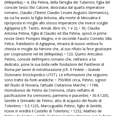
(Wikipedia); • 4, Elia Petina, della famiglia dei Tuberoni, figlia del
console Sesto Elio Catone, divorziata dal quarto imperatore
romano, Claudio (Tiberio Claudio Cesare Augusto Germanico),
da cui ha avuto la figlia Antonia, alla morte di Messalina è
riproposta in moglie allo stesso imperatore che invece sceglie
Agrippina (cfr. Tacito, Annali, libro XII, 1 e 2); • 30, Claudia
Antonia Petina, figlia di Claudio ed Elia Petina, sposò in prime
nozze Gneo Pompeo Magno, e in seconde Fausto Cornelio Silla
Felice, fratellastro di Agrippina, rimasta di nuovo vedova fu
chiesta in moglie da Nerone che, al suo rifiuto la fece giustiziare
per cospirazione nel 66 (Wikipedia); • 123, Quinto Articuleio
Petino, console dell’impero romano che, nell’anno a lui
dedicato, pone la sua bolla nelle fondazioni del Pantheon di
Roma per lavori di ristrutturazione (cfr. Il Fedele – Grande
Dizionario Enciclopedico UTET). Le informazioni che seguono
sono tratte da fonti araldiche: • 750/800 circa, Petino, signori
del feudo di Novana, l’attuale Civitanova Marche; • 1188,
Homobonus de Petino da Cremona, citato nell’atto di
pacificazione fra cremonesi, parmensi e piacentini; • 30.4.1205,
Gentile e Grimaldo de Petino, atto di acquisto del feudo di
Tolentino; • 5.5.1225, Marcogualdo Petino, figlio di Gentile,
riceve in eredità il Castello di Tolentino; • 1232, Matheo de