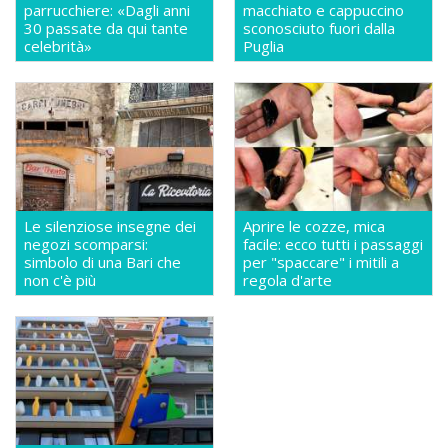
parrucchiere: «Dagli anni
macchiato e cappuccino
30 passate da qui tante
sconosciuto fuori dalla
celebrità»
Puglia
Le silenziose insegne dei
Aprire le cozze, mica
negozi scomparsi:
facile: ecco tutti i passaggi
simbolo di una Bari che
per "spaccare" i mitili a
non c'è più
regola d'arte