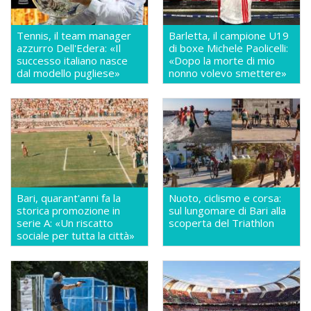
Tennis, il team manager
Barletta, il campione U19
azzurro Dell'Edera: «Il
di boxe Michele Paolicelli:
successo italiano nasce
«Dopo la morte di mio
dal modello pugliese»
nonno volevo smettere»
Bari, quarant'anni fa la
Nuoto, ciclismo e corsa:
storica promozione in
sul lungomare di Bari alla
serie A: «Un riscatto
scoperta del Triathlon
sociale per tutta la città»