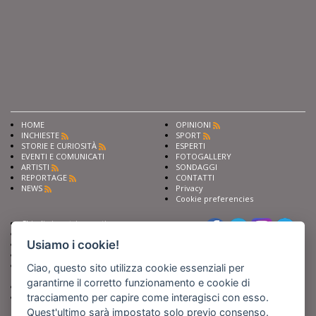
HOME
OPINIONI
INCHIESTE
SPORT
STORIE E CURIOSITÀ
ESPERTI
EVENTI E COMUNICATI
FOTOGALLERY
ARTISTI
SONDAGGI
REPORTAGE
CONTATTI
NEWS
Privacy
Cookie preferencies
Chiedi ai nostri esperti
Seguici su
Scrivi alla redazione
Usiamo i cookie!
Fai pubblicità con noi
Sostieni Barinedita
Iscriviti al nostro corso di
Ciao, questo sito utilizza cookie essenziali per
giornalismo
garantirne il corretto funzionamento e cookie di
Compra i nostri libri
tracciamento per capire come interagisci con esso.
Entra in Barinedita Map
Quest'ultimo sarà impostato solo previo consenso.