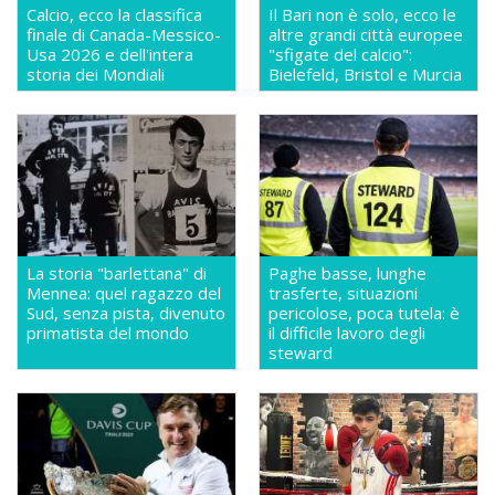
Calcio, ecco la classifica
Il Bari non è solo, ecco le
finale di Canada-Messico-
altre grandi città europee
Usa 2026 e dell'intera
"sfigate del calcio":
storia dei Mondiali
Bielefeld, Bristol e Murcia
La storia "barlettana" di
Paghe basse, lunghe
Mennea: quel ragazzo del
trasferte, situazioni
Sud, senza pista, divenuto
pericolose, poca tutela: è
primatista del mondo
il difficile lavoro degli
steward