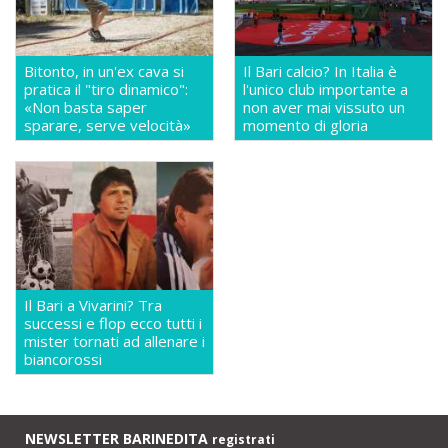
Bitonto, in un'ex cava si
Il Bari calcio? In Italia è
pratica il "tiro dinamico":
l'unico club importante a
«Non basta saper
non aver mai vissuto un
sparare, serve velocità»
momento di gloria
Il Bari a Vivarini? Tra
successi e flop ecco tutti i
mister tornati ad allenare i
biancorossi
NEWSLETTER BARINEDITA
registrati