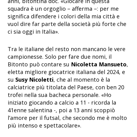
anni, bitontina doc.
«
Giocare in questa
squadra è un orgoglio – afferma –: per me
significa difendere i colori della mia città e
vuol dire far parte della società più forte che
ci sia oggi in Italia
»
.
Tra le italiane del resto non mancano le vere
campionesse. Solo per fare due nomi, il
Bitonto può contare su
Nicoletta Mansueto
,
eletta migliore giocatrice italiana del 2024, e
su
Susy Nicoletti
, che al momento è la
calciatrice più titolata del Paese, con ben 20
trofei nella sua bacheca personale.
«
Ho
iniziato giocando a calcio a 11 - ricorda la
41enne salentina -, poi a 13 anni scoppiò
l’amore per il futsal, che secondo me è molto
più intenso e spettacolare
»
.