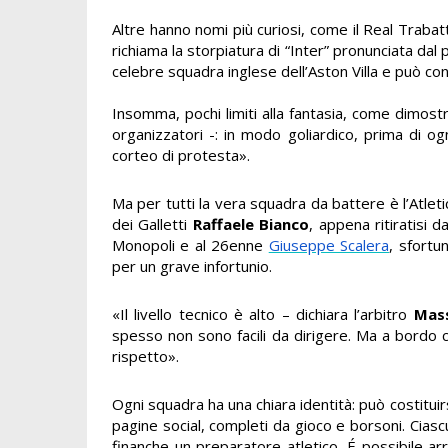
Altre hanno nomi più curiosi, come il Real Traba
richiama la storpiatura di “Inter” pronunciata dal
celebre squadra inglese dell’Aston Villa e può co
Insomma, pochi limiti alla fantasia, come dimost
organizzatori -: in modo goliardico, prima di og
corteo di protesta».
Ma per tutti la vera squadra da battere è l’Atlet
dei Galletti
Raffaele Bianco
, appena ritiratisi d
Monopoli e al 26enne
Giuseppe Scalera
, sfortu
per un grave infortunio.
«Il livello tecnico è alto – dichiara l’arbitro
Mass
spesso non sono facili da dirigere. Ma a bordo c
rispetto».
Ogni squadra ha una chiara identità: può costitu
pagine social, completi da gioco e borsoni. Cias
finanche un preparatore atletico. É possibile arr