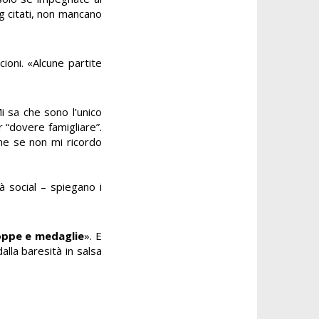
ig citati, non mancano
ioni. «Alcune partite
Mi sa che sono l’unico
r “dovere famigliare”.
che se non mi ricordo
 social – spiegano i
oppe e medaglie
». E
alla baresità in salsa