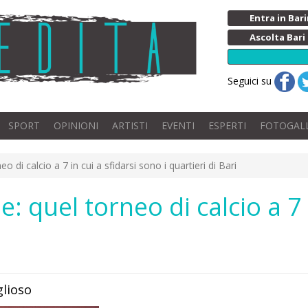
Entra in Ba
Ascolta Bari
Seguici su
SPORT
OPINIONI
ARTISTI
EVENTI
ESPERTI
FOTOGAL
di calcio a 7 in cui a sfidarsi sono i quartieri di Bari
 quel torneo di calcio a 7 
glioso