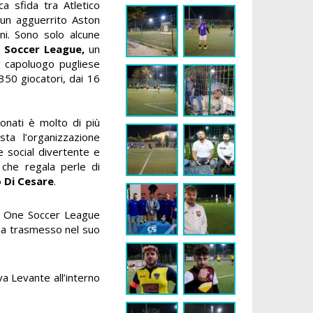
ca sfida tra Atletico
un agguerrito Aston
oni. Sono solo alcune
 Soccer League,
un
l capoluogo pugliese
350 giocatori, dai 16
ionati è molto di più
ta l’organizzazione
e social divertente e
 che regala perle di
o Di Cesare
.
la One Soccer League
a ha trasmesso nel suo
va Levante all’interno