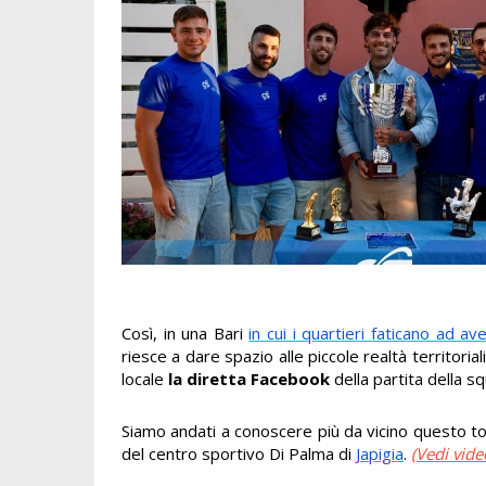
Così, in una Bari
in cui i quartieri faticano ad a
riesce a dare spazio alle piccole realtà territor
locale
la diretta Facebook
della partita della 
Siamo andati a conoscere più da vicino questo tor
del centro sportivo Di Palma di
Japigia
.
(Vedi vide