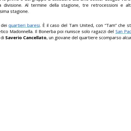
divisione. Al termine della stagione, tre retrocessioni e al
ssima stagione.
e dei
quartieri baresi
. È il caso del Tam United, con “Tam” che s
etico Madonnella. Il Bonerba poi riunisce solo ragazzi del
San Pao
 di
Saverio Cancellato
, un giovane del quartiere scomparso alcuni