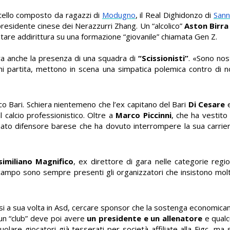
ttello composto da ragazzi di
Modugno
, il Real Dighidonzo di
Sann
 presidente cinese dei Nerazzurri Zhang. Un “alcolico”
Aston Birr
ntare addirittura su una formazione “giovanile” chiamata Gen Z.
ra anche la presenza di una squadra di
“Scissionisti”
. «Sono nost
ni partita, mettono in scena una simpatica polemica contro di no
ico Bari. Schiera nientemeno che l’ex capitano del Bari
Di Cesare
al calcio professionistico. Oltre a
Marco Piccinni
, che ha vestito
nato difensore barese che ha dovuto interrompere la sua carriera
imiliano Magnifico
, ex direttore di gara nelle categorie region
ampo sono sempre presenti gli organizzatori che insistono molto 
irsi a sua volta in Asd, cercare sponsor che la sostenga economic
cun “club” deve poi avere
un presidente e un allenatore
e qualc
uolare giocatori già tesserati per società affiliate alla Figc, ma