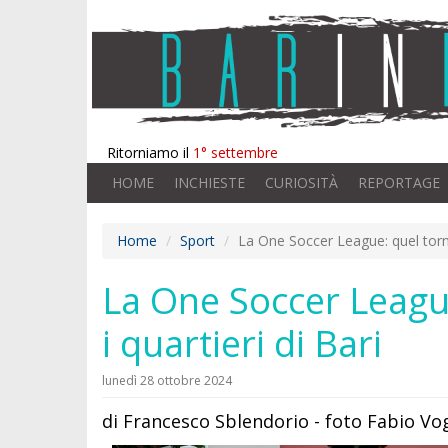
Ritorniamo il
1° settembre
HOME
INCHIESTE
CURIOSITÀ
REPORTAGE
Home
Sport
La One Soccer League: quel torneo 
La One Soccer League:
i quartieri di Bari
lunedì 28 ottobre 2024
di Francesco Sblendorio - foto Fabio Vo