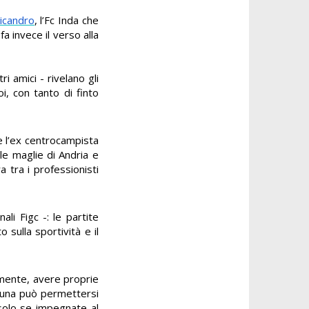
icandro
, l’Fc Inda che
a
fa invece il verso alla
ri amici - rivelano gli
i, con tanto di finto
e l’ex centrocampista
 le maglie di Andria e
 tra i professionisti
ali Figc -: le partite
sulla sportività e il
amente, avere proprie
una può permettersi
 solo se impegnate al