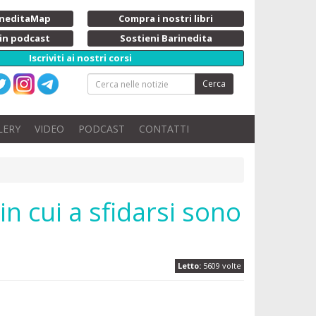
rineditaMap
Compra i nostri libri
 in podcast
Sostieni Barinedita
Iscriviti ai nostri corsi
Cerca
LERY
VIDEO
PODCAST
CONTATTI
in cui a sfidarsi sono
Letto:
5609 volte