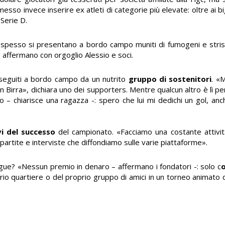
messo invece inserire ex atleti di categorie più elevate: oltre ai b
 Serie D.
he spesso si presentano a bordo campo muniti di fumogeni e strisc
, affermano con orgoglio Alessio e soci.
 seguiti a bordo campo da un nutrito
gruppo di sostenitori
. «
 Birra», dichiara uno dei supporters. Mentre qualcun altro è lì pe
 – chiarisce una ragazza -: spero che lui mi dedichi un gol, an
vi del successo
del campionato. «Facciamo una costante attività
e partite e interviste che diffondiamo sulle varie piattaforme».
gue? «Nessun premio in denaro – affermano i fondatori -: solo c
rio quartiere o del proprio gruppo di amici in un torneo animato d