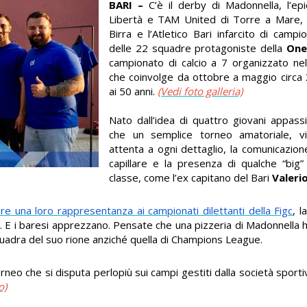
BARI –
C’è il derby di Madonnella, l’epi
Libertà e TAM United di Torre a Mare, 
Birra e l’Atletico Bari infarcito di campi
delle 22 squadre protagoniste della
One
campionato di calcio a 7 organizzato ne
che coinvolge da ottobre a maggio circa 
ai 50 anni.
(Vedi foto galleria)
Nato dall’idea di quattro giovani appass
che un semplice torneo amatoriale, vis
attenta a ogni dettaglio, la comunicazion
capillare e la presenza di qualche “big”
classe, come l’ex capitano del Bari
Valeri
vere una loro rappresentanza ai campionati dilettanti della Figc
, 
iali. E i baresi apprezzano. Pensate che una pizzeria di Madonnell
squadra del suo rione anziché quella di Champions League.
neo che si disputa perlopiù sui campi gestiti dalla società sporti
o)