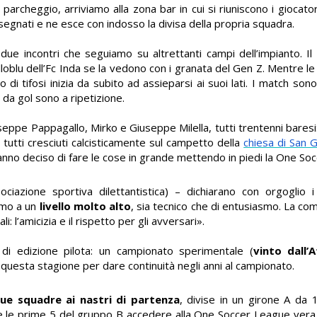
parcheggio, arriviamo alla zona bar in cui si riuniscono i giocator
segnati e ne esce con indosso la divisa della propria squadra.
ue incontri che seguiamo su altrettanti campi dell’impianto. Il
lloblu dell’Fc Inda se la vedono con i granata del Gen Z. Mentre le
di tifosi inizia da subito ad assieparsi ai suoi lati. I match son
 da gol sono a ripetizione.
useppe Pappagallo, Mirko e Giuseppe Milella, tutti trentenni baresi
 tutti cresciuti calcisticamente sul campetto della
chiesa di San 
hanno deciso di fare le cose in grande mettendo in piedi la One So
ociazione sportiva dilettantistica) – dichiarano con orgoglio 
amo a un
livello molto alto
, sia tecnico che di entusiasmo. La
com
l’amicizia e il rispetto per gli avversari
».
di edizione pilota: un campionato sperimentale (
vinto dall’A
questa stagione per dare continuità negli anni al campionato.
ue squadre ai nastri di partenza
, divise in un girone A da 
 A e le prime 5 del gruppo B accedere alla One Soccer League vera