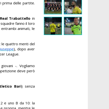
i prima delle partite.
Real Trabattello
in
 squadre fanno il loro
o entrambi animati, le
: le quattro menti del
Giuseppe
), dopo aver
ccer League.
i giovani -.
Vogliamo
petizione deve però
tletico Bari
)
senza
12 e uno B da 10: la
 e propria, mentre le