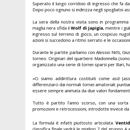
Superato il lungo corridoio di ingresso che fa da 
Dopo poco ognuno si indirizza negli spogliatoi as
La sera della nostra visita sono in programma d
maglia nera sfida il
Wolf di Japigia
, mentre i gia
ingresso sul terreno di gioco, un cospicuo nugolo 
azioni si succedono a ritmo serrato e le occasioni
Durante le partite p
arliamo con Alessio Nitti, Gi
torneo. Originari del quartiere Madonnella (sono
organizzato una serie di tornei sparsi per Bari, 
«Ci siamo addirittura costituiti come asd (ass
differenziarci dai normali tornei amatoriali: punti
essere sempre animata da due valori fondamentali: 
Tutto è partito l’anno scorso, con una sorta 
promozioni e retrocessioni, introdotte invece da 
La formula è infatti piuttosto articolata.
Ventid
classifica finale vedrà le migliori 7 del gruppo