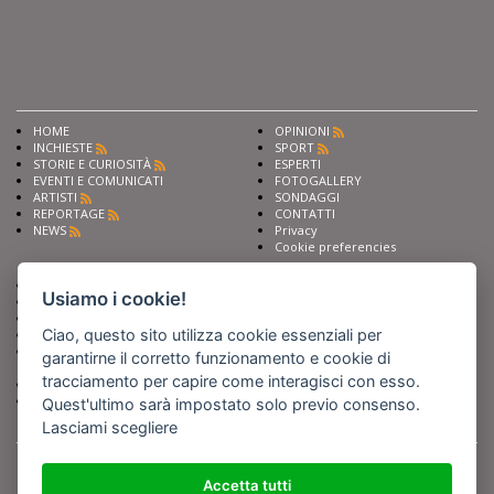
HOME
OPINIONI
INCHIESTE
SPORT
STORIE E CURIOSITÀ
ESPERTI
EVENTI E COMUNICATI
FOTOGALLERY
ARTISTI
SONDAGGI
REPORTAGE
CONTATTI
NEWS
Privacy
Cookie preferencies
Chiedi ai nostri esperti
Seguici su
Usiamo i cookie!
Scrivi alla redazione
Fai pubblicità con noi
Ciao, questo sito utilizza cookie essenziali per
Sostieni Barinedita
Iscriviti al nostro corso di
garantirne il corretto funzionamento e cookie di
giornalismo
tracciamento per capire come interagisci con esso.
Compra i nostri libri
Entra in Barinedita Map
Quest'ultimo sarà impostato solo previo consenso.
Lasciami scegliere
BARIREPORT s.a.s.
, Partita IVA 07355350724
Powered by
Netboom
Copyright BARIREPORT s.a.s. All rights reserved - Tutte le fotografie recanti il
Accetta tutti