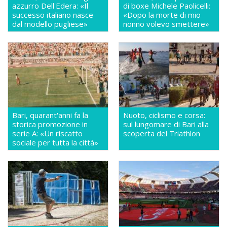
azzurro Dell'Edera: «Il
di boxe Michele Paolicelli:
successo italiano nasce
«Dopo la morte di mio
dal modello pugliese»
nonno volevo smettere»
Bari, quarant'anni fa la
Nuoto, ciclismo e corsa:
storica promozione in
sul lungomare di Bari alla
serie A: «Un riscatto
scoperta del Triathlon
sociale per tutta la città»