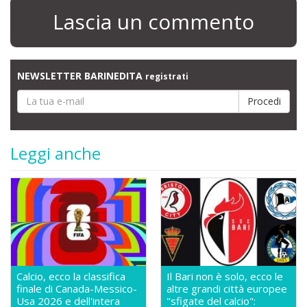
Lascia un commento
NEWSLETTER BARINEDITA
registrati
Leggi anche
Calcio, ecco la classifica
Il Bari non è solo, ecco le
finale di Canada-Messico-
altre grandi città europee
Usa 2026 e dell'intera
"sfigate del calcio":