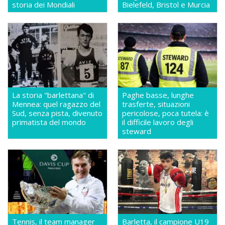
storia dei Mondiali
Bielefeld, Bristol e Murcia
La storia "barlettana" di
Paghe basse, lunghe
Mennea: quel ragazzo del
trasferte, situazioni
Sud, senza pista, divenuto
pericolose, poca tutela: è
primatista del mondo
il difficile lavoro degli
steward
Tennis, il team manager
Barletta, il campione U19