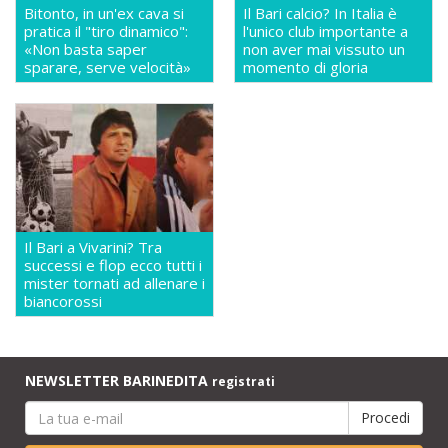
Bitonto, in un'ex cava si
Il Bari calcio? In Italia è
pratica il "tiro dinamico":
l'unico club importante a
«Non basta saper
non aver mai vissuto un
sparare, serve velocità»
momento di gloria
Il Bari a Vivarini? Tra
successi e flop ecco tutti i
mister tornati ad allenare i
biancorossi
NEWSLETTER BARINEDITA
registrati