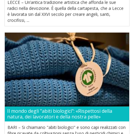
LECCE – Un’antica tradizione artistica che affonda le sue
radici nella devozione. È quella della cartapesta, che a Lecce
è lavorata sin dal XXVI secolo per creare angeli, santi,
crocifissi, ...
Il mondo degli "abiti biologici": «Rispettosi della
natura, dei lavoratori e della nostra pelle»
BARI – Si chiamano "abiti biologici" e sono capi realizzati con
fibre ricavate da coltivazioni senza l'uso di pesticidi chimici e