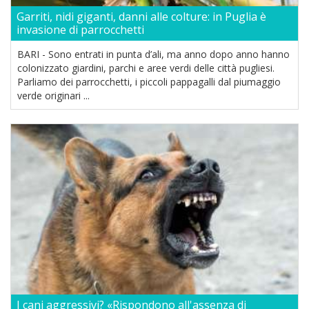
Garriti, nidi giganti, danni alle colture: in Puglia è
invasione di parrocchetti
BARI - Sono entrati in punta d’ali, ma anno dopo anno hanno
colonizzato giardini, parchi e aree verdi delle città pugliesi.
Parliamo dei parrocchetti, i piccoli pappagalli dal piumaggio
verde originari ...
I cani aggressivi? «Rispondono all'assenza di