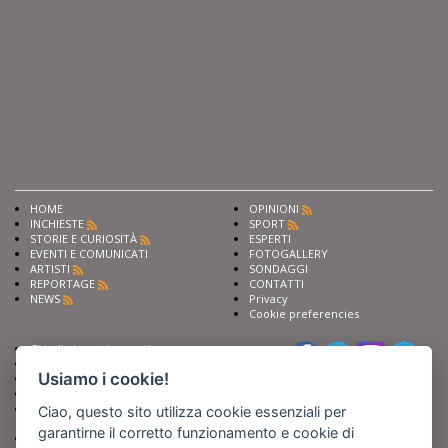
HOME
OPINIONI
INCHIESTE
SPORT
STORIE E CURIOSITÀ
ESPERTI
EVENTI E COMUNICATI
FOTOGALLERY
ARTISTI
SONDAGGI
REPORTAGE
CONTATTI
NEWS
Privacy
Cookie preferencies
Chiedi ai nostri esperti
Seguici su
Scrivi alla redazione
Usiamo i cookie!
Fai pubblicità con noi
Sostieni Barinedita
Iscriviti al nostro corso di
Ciao, questo sito utilizza cookie essenziali per
giornalismo
garantirne il corretto funzionamento e cookie di
Compra i nostri libri