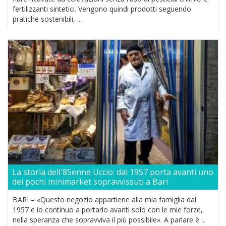
fertilizzanti sintetici. Vengono quindi prodotti seguendo
pratiche sostenibili, ...
La storia dell'85enne Uccio: dal 1957 porta avanti uno
dei pochi minimarket sopravvissuti a Bari
BARI – «Questo negozio appartiene alla mia famiglia dal
1957 e io continuo a portarlo avanti solo con le mie forze,
nella speranza che sopravviva il più possibile». A parlare è ...