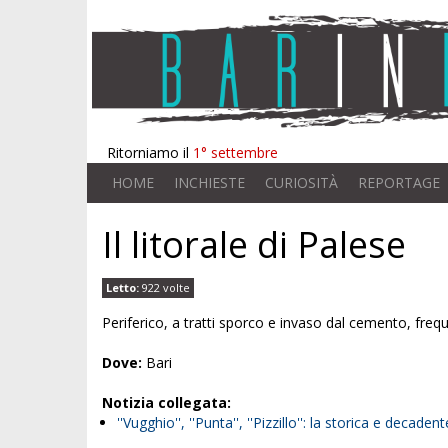
Ritorniamo il
1° settembre
HOME
INCHIESTE
CURIOSITÀ
REPORTAGE
Il litorale di Palese
Letto:
922 volte
Periferico, a tratti sporco e invaso dal cemento, frequ
Dove:
Bari
Notizia collegata:
''Vugghio'', ''Punta'', ''Pizzillo'': la storica e decade