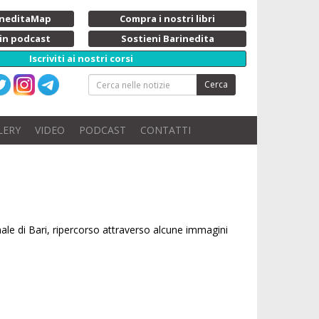
rineditaMap
Compra i nostri libri
 in podcast
Sostieni Barinedita
Iscriviti ai nostri corsi
Cerca
LERY
VIDEO
PODCAST
CONTATTI
onale di Bari, ripercorso attraverso alcune immagini