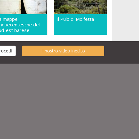
e mappe
Il Pulo di Molfetta
inquecentesche del
ud-est barese
Il nostro video inedito