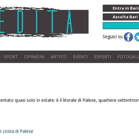
Entra in Ba
Ascolta Bari
Seguici su
SPORT
OPINIONI
ARTISTI
EVENTI
ESPERTI
FOTOGAL
entato quasi solo in estate: è il litorale di Palese, quartiere settentri
nte costa di Palese