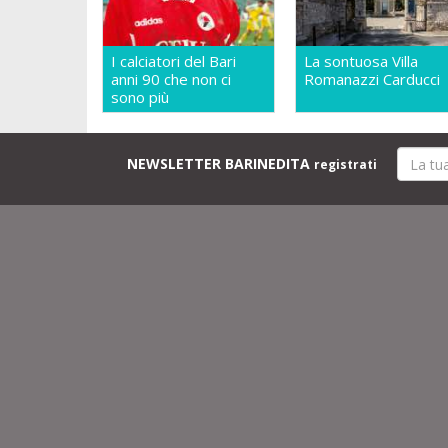
I calciatori del Bari
La sontuosa Villa
anni 90 che non ci
Romanazzi Carducci
sono più
NEWSLETTER BARINEDITA
registrati