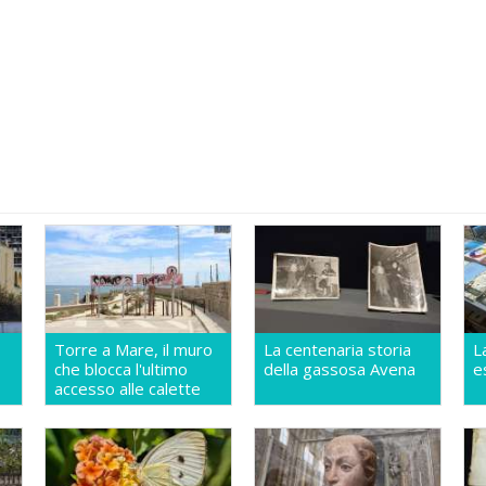
Torre a Mare, il muro
La centenaria storia
L
che blocca l'ultimo
della gassosa Avena
e
accesso alle calette