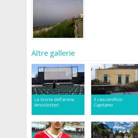
Altre gallerie
La storia dell'arena
Il cascamificio
Airiciclotteri
Capitanio