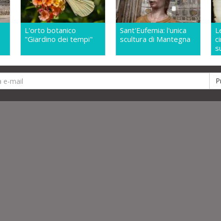
L'orto botanico
Sant'Eufemia: l'unica
L
"Giardino dei tempi"
scultura di Mantegna
c
s