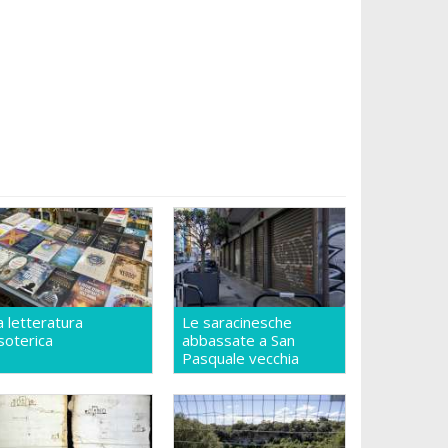
a letteratura
Le saracinesche
soterica
abbassate a San
Pasquale vecchia