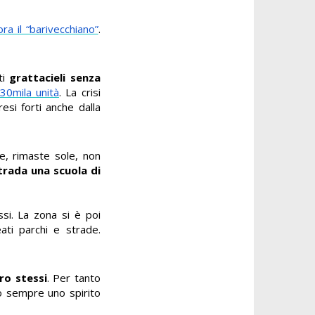
ra il “barivecchiano”
.
ti
grattacieli senza
 30mila unità
. La crisi
 resi forti anche dalla
e, rimaste sole, non
trada una scuola di
ssi. La zona si è poi
eati parchi e strade.
ro stessi
. Per tanto
o sempre uno spirito