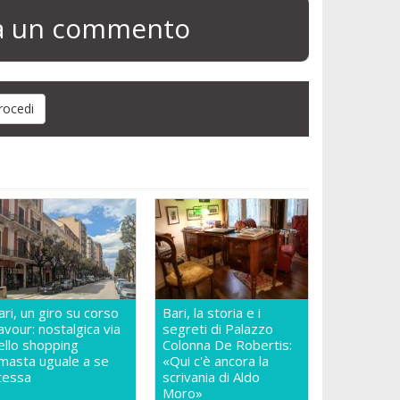
ia un commento
ari, un giro su corso
Bari, la storia e i
avour: nostalgica via
segreti di Palazzo
ello shopping
Colonna De Robertis:
imasta uguale a se
«Qui c'è ancora la
tessa
scrivania di Aldo
Moro»