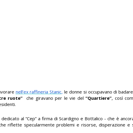
lavorare
nell’ex raffineria Stanic,
le donne si occupavano di badare 
tre ruote”
che giravano per le vie del
“Quartiere”
, così co
sidenti.
 dedicato al “Cep” a firma di Scardigno e Bottalico - che è ancora
he riflette specularmente problemi e risorse, disperazione e se