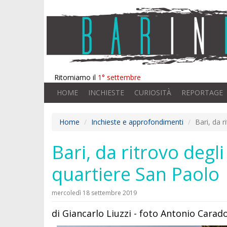
Ritorniamo il
1° settembre
HOME
INCHIESTE
CURIOSITÀ
REPORTAGE
Home
Inchieste e approfondimenti
Bari, da r
Bari, da ritrovo degl
quartiere San Paolo
mercoledì 18 settembre 2019
di Giancarlo Liuzzi - foto Antonio Cara