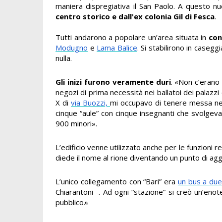
maniera dispregiativa il San Paolo. A questo n
centro storico e dall'ex colonia Gil di Fesca
.
Tutti andarono a popolare un’area situata in
con
Modugno
e
Lama Balice
. Si stabilirono in casegg
nulla.
Gli inizi furono veramente duri
. «Non c’erano 
negozi di prima necessità nei ballatoi dei palazzi 
X di
via Buozzi,
mi occupavo di tenere messa neg
cinque “aule” con cinque insegnanti che svolgevan
900 minori».
L’edificio venne utilizzato anche per le funzioni r
diede il nome al rione diventando un punto di ag
L’unico collegamento con “Bari” era
un bus a due
Chiarantoni -. Ad ogni “stazione” si creò un’enot
pubblico
»
.