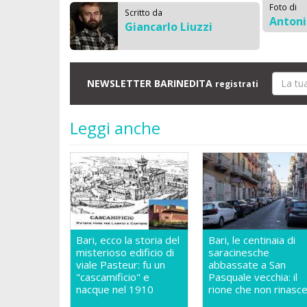
Foto di
Scritto da
Anton
Giancarlo Liuzzi
NEWSLETTER BARINEDITA
registrati
Leggi anche
Bari, ecco la storia del
Bari, le centinaia di
misterioso edificio di
saracinesche
viale Pasteur: fu un
abbassate a San
"cascamificio" e
Pasquale vecchia: il
nacque nel 1910
rione che non rinasc