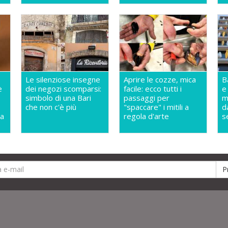
Le silenziose insegne
Aprire le cozze, mica
B
è
dei negozi scomparsi:
facile: ecco tutti i
e
simbolo di una Bari
passaggi per
m
che non c'è più
"spaccare" i mitili a
da
la
regola d'arte
s