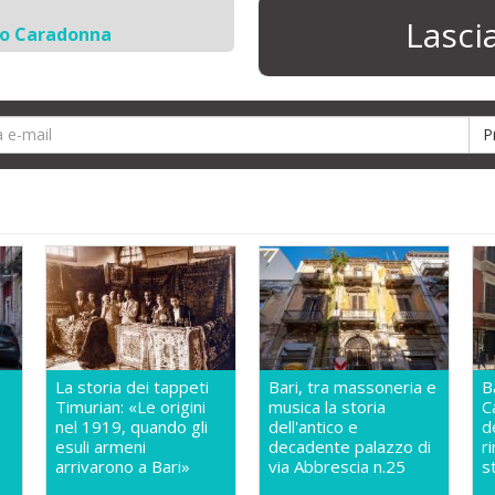
Lasc
io Caradonna
La storia dei tappeti
Bari, tra massoneria e
B
Timurian: «Le origini
musica la storia
C
nel 1919, quando gli
dell'antico e
d
esuli armeni
decadente palazzo di
r
e
arrivarono a Bari»
via Abbrescia n.25
s