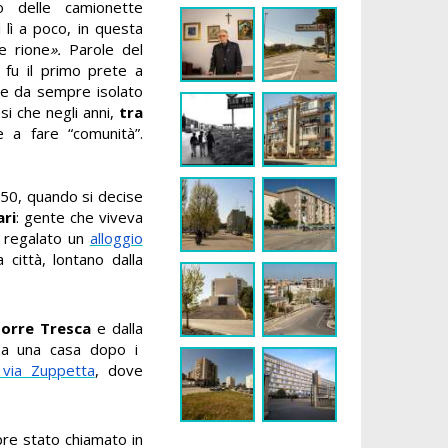
o delle camionette
 lì a poco, in questa
e rione
».
Parole del
e fu il primo prete a
re da sempre isolato
si che negli anni,
tra
e a fare “comunità”.
i 50, quando si decise
ari
: gente che viveva
fu regalato un
alloggio
 città, lontano dalla
orre Tresca
e dalla
nza una casa dopo i
 via Zuppetta
, dove
mpre stato chiamato in