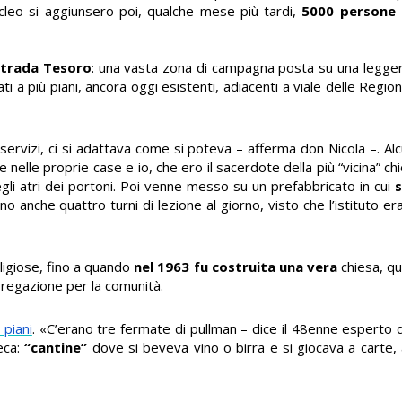
ucleo si aggiunsero poi, qualche mese più tardi,
5000 persone 
trada Tesoro
: una vasta zona di campagna posta su una leggera 
iati a più piani, ancora oggi esistenti, adiacenti a viale delle Region
servizi, ci si adattava come si poteva – afferma don Nicola –. Al
e nelle proprie case e io, che ero il sacerdote della più “vicina” ch
li atri dei portoni. Poi venne messo su un prefabbricato in cui
s
o anche quattro turni di lezione al giorno, visto che l’istituto e
eligiose, fino a quando
nel 1963 fu costruita una vera
chiesa, qu
gregazione per la comunità.
 piani
. «C’erano tre fermate di pullman – dice il 48enne esperto d
eca:
“cantine”
dove si beveva vino o birra e si giocava a carte,