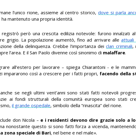
imane l’unico rione, assieme al centro storico,
dove si parla anco
a ha mantenuto una propria identità.
 registrò però una crescita edilizia notevole: furono innalzati al
ore grigio. La popolazione aumentò, fino ad arrivare alle
attuali
erazione della delinquenza. Crebbe l’importanza dei
clan criminali
,
pre l’area. E il San Paolo divenne così sinonimo di
malaffare
.
grare all’estero per lavorare – spiega Chiarantoni - e le mamm
zzi impararono così a crescere per i fatti propri,
facendo della s
 anche se negli ultimi vent’anni sono stati fatti notevoli progre
azie ai fondi strutturali della comunità europea sono stati cr
lismo,
il grande ospedale
, simbolo della “rinascita” del rione.
clude don Nicola –
e i residenti devono dire grazie solo a lo
, ma nonostante questo si sono fatti forza a vicenda, mantenend
a zona speciale di Bari
, nel bene e nel male
».