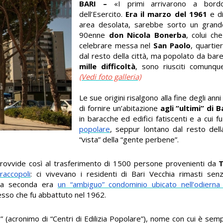
BARI –
«I primi arrivarono a bord
dell’Esercito.
Era il marzo del 1961
e di
area desolata, sarebbe sorto un grand
90enne
don Nicola Bonerba
, colui ch
celebrare messa nel
San Paolo
, quartie
dal resto della città, ma popolato da bare
mille difficoltà
, sono riusciti comunqu
(Vedi foto galleria)
Le sue origini risalgono alla fine degli ann
di fornire un’abitazione
agli “ultimi” di B
in baracche ed edifici fatiscenti e a cui 
popolare
, seppur lontano dal resto della
“vista” della “gente perbene”.
provvide così al trasferimento di 1500 persone provenienti da
T
accopoli
: ci vivevano i residenti di Bari Vecchia rimasti se
La seconda era
un “ambiguo” condominio ubicato nell’odierna
sso che fu abbattuto nel 1962.
ep” (acronimo di “Centri di Edilizia Popolare”), nome con cui è se