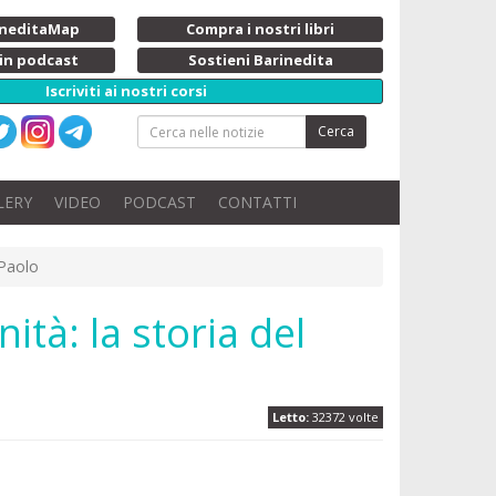
rineditaMap
Compra i nostri libri
 in podcast
Sostieni Barinedita
Iscriviti ai nostri corsi
Cerca
LERY
VIDEO
PODCAST
CONTATTI
 Paolo
ità: la storia del
Letto:
32372 volte