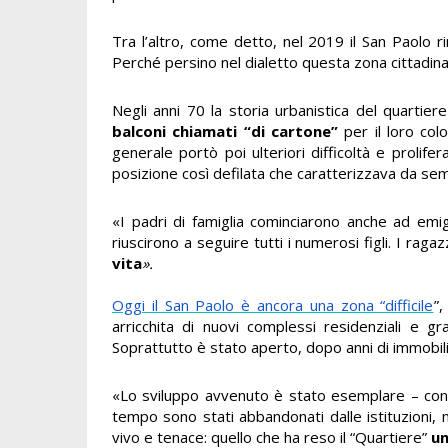
Tra l’altro, come detto, nel 2019 il San Paolo r
Perché persino nel dialetto questa zona cittadin
Negli anni 70 la storia urbanistica del quartiere
balconi chiamati “di cartone”
per il loro col
generale portò poi ulteriori difficoltà e prolif
posizione così defilata che caratterizzava da sem
«I padri di famiglia cominciarono anche ad emi
riuscirono a seguire tutti i numerosi figli. I raga
vita
».
Oggi il San Paolo è ancora una zona “difficile
”,
arricchita di nuovi complessi residenziali e gr
Soprattutto è stato aperto, dopo anni di immobi
«Lo sviluppo avvenuto è stato esemplare – con
tempo sono stati abbandonati dalle istituzioni
vivo e tenace: quello che ha reso il “Quartiere”
un