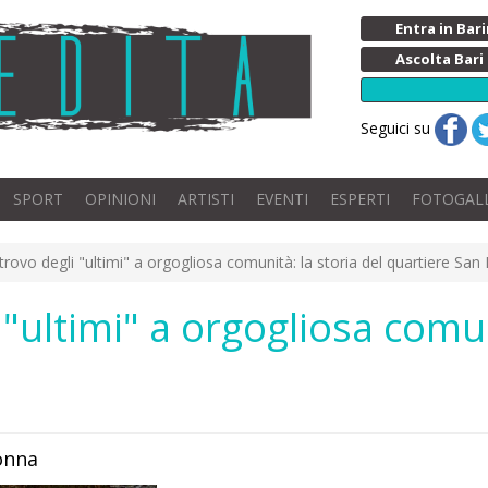
Entra in Ba
Ascolta Bari
Seguici su
SPORT
OPINIONI
ARTISTI
EVENTI
ESPERTI
FOTOGAL
itrovo degli "ultimi" a orgogliosa comunità: la storia del quartiere San
i "ultimi" a orgogliosa comun
donna