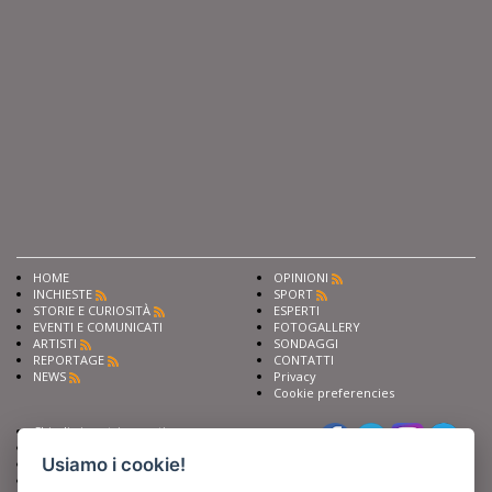
HOME
OPINIONI
INCHIESTE
SPORT
STORIE E CURIOSITÀ
ESPERTI
EVENTI E COMUNICATI
FOTOGALLERY
ARTISTI
SONDAGGI
REPORTAGE
CONTATTI
NEWS
Privacy
Cookie preferencies
Chiedi ai nostri esperti
Seguici su
Scrivi alla redazione
Usiamo i cookie!
Fai pubblicità con noi
Sostieni Barinedita