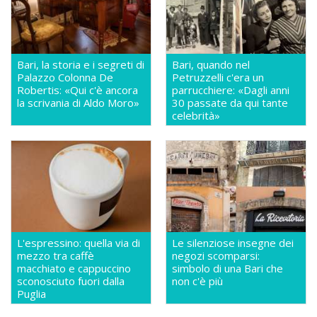
Bari, la storia e i segreti di
Bari, quando nel
Palazzo Colonna De
Petruzzelli c'era un
Robertis: «Qui c'è ancora
parrucchiere: «Dagli anni
la scrivania di Aldo Moro»
30 passate da qui tante
celebrità»
L'espressino: quella via di
Le silenziose insegne dei
mezzo tra caffè
negozi scomparsi:
macchiato e cappuccino
simbolo di una Bari che
sconosciuto fuori dalla
non c'è più
Puglia