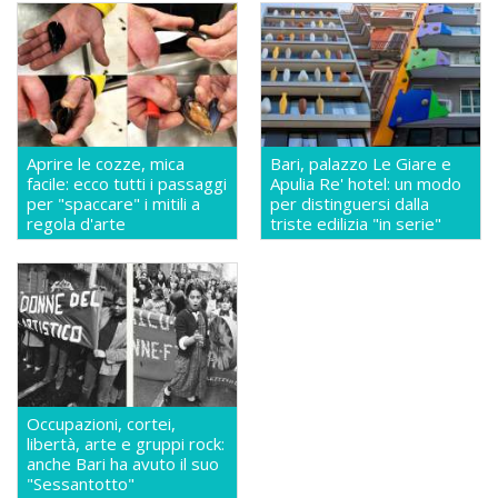
Aprire le cozze, mica
Bari, palazzo Le Giare e
facile: ecco tutti i passaggi
Apulia Re' hotel: un modo
per "spaccare" i mitili a
per distinguersi dalla
regola d'arte
triste edilizia "in serie"
Occupazioni, cortei,
libertà, arte e gruppi rock:
anche Bari ha avuto il suo
"Sessantotto"