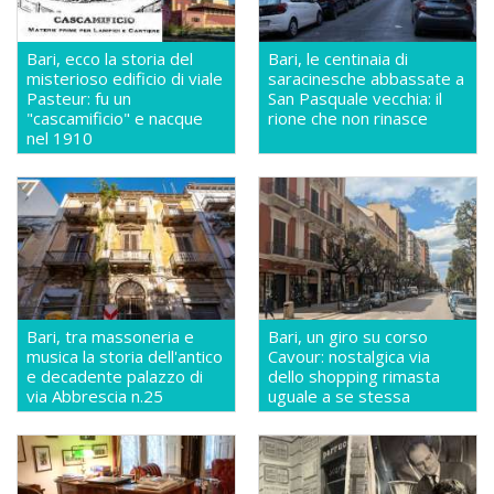
Bari, ecco la storia del
Bari, le centinaia di
misterioso edificio di viale
saracinesche abbassate a
Pasteur: fu un
San Pasquale vecchia: il
"cascamificio" e nacque
rione che non rinasce
nel 1910
Bari, tra massoneria e
Bari, un giro su corso
musica la storia dell'antico
Cavour: nostalgica via
e decadente palazzo di
dello shopping rimasta
via Abbrescia n.25
uguale a se stessa