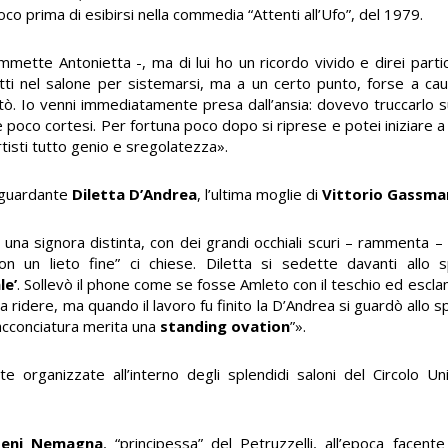
oco prima di esibirsi nella commedia “Attenti all’Ufo”, del 1979.
mmette Antonietta -, ma di lui ho un ricordo vivido e direi parti
fatti nel salone per sistemarsi, ma a un certo punto, forse a ca
. Io venni immediatamente presa dall’ansia: dovevo truccarlo su
e poco cortesi. Per fortuna poco dopo si riprese e potei iniziare 
isti tutto genio e sregolatezza».
riguardante
Diletta D’Andrea
, l’ultima moglie di
Vittorio Gassma
una signora distinta, con dei grandi occhiali scuri – rammenta – 
n un lieto fine” ci chiese. Diletta si sedette davanti allo 
le’
. Sollevò il phone come se fosse Amleto con il teschio ed escl
 ridere, ma quando il lavoro fu finito la D’Andrea si guardò allo 
 acconciatura merita una
standing ovation
”».
te organizzate all’interno degli splendidi saloni del Circolo U
seni Nemagna
, “principessa” del Petruzzelli, all’epoca facente