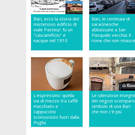
Bari, ecco la storia del
Bari, le centinaia di
misterioso edificio di
saracinesche
viale Pasteur: fu un
abbassate a San
"cascamificio" e
Pasquale vecchia: il
nacque nel 1910
rione che non rinasc
L'espressino: quella
Le silenziose insegn
via di mezzo tra caffè
dei negozi scomparsi
macchiato e
simbolo di una Bari
cappuccino
che non c'è più
sconosciuto fuori dalla
Puglia