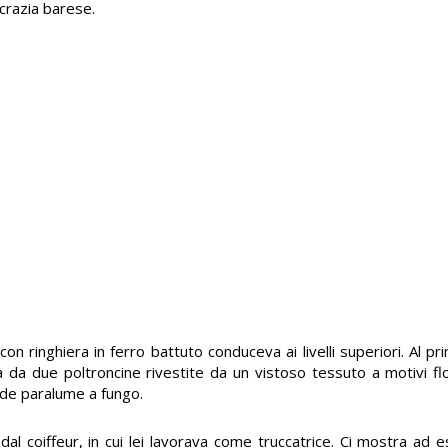
tocrazia barese.
con ringhiera in ferro battuto conduceva ai livelli superiori. Al p
ta da due poltroncine rivestite da un vistoso tessuto a motivi fl
nde paralume a fungo.
i dal coiffeur, in cui lei lavorava come truccatrice. Ci mostra ad