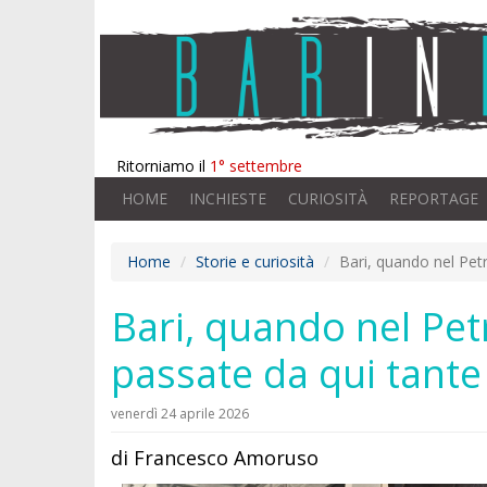
Ritorniamo il
1° settembre
HOME
INCHIESTE
CURIOSITÀ
REPORTAGE
Home
Storie e curiosità
Bari, quando nel Petr
Bari, quando nel Petr
passate da qui tante
venerdì 24 aprile 2026
di Francesco Amoruso