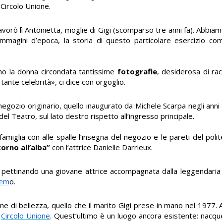
 Circolo Unione.
lavorò lì Antonietta, moglie di Gigi (scomparso tre anni fa). Abbiam
mmagini d’epoca, la storia di questo particolare esercizio co
o la donna circondata tantissime
fotografie
, desiderosa di rac
ante celebrità», ci dice con orgoglio.
 negozio originario, quello inaugurato da Michele Scarpa negli anni
 del Teatro, sul lato destro rispetto all’ingresso principale.
 famiglia con alle spalle l’insegna del negozio e le pareti del po
torno all’alba”
con l’attrice Danielle Darrieux.
ece pettinando una giovane attrice accompagnata dalla leggendari
rem
o.
one di bellezza, quello che il marito Gigi prese in mano nel 1977.
l
Circolo Unione
. Quest’ultimo è un luogo ancora esistente: nacque