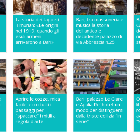
La storia dei tappeti
Bari, tra massoneria e
B
Timurian: «Le origini
musica la storia
C
nel 1919, quando gli
dell'antico e
d
esuli armeni
decadente palazzo di
r
e
arrivarono a Bari»
via Abbrescia n.25
s
e
Aprire le cozze, mica
Bari, palazzo Le Giare
O
:
facile: ecco tutti i
e Apulia Re' hotel: un
l
passaggi per
modo per distinguersi
r
"spaccare" i mitili a
dalla triste edilizia "in
a
regola d'arte
serie"
"