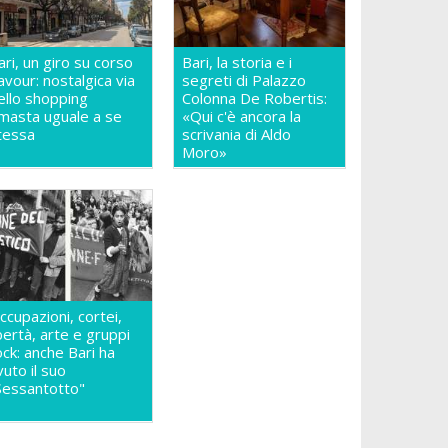
ari, un giro su corso
Bari, la storia e i
avour: nostalgica via
segreti di Palazzo
ello shopping
Colonna De Robertis:
imasta uguale a se
«Qui c'è ancora la
tessa
scrivania di Aldo
Moro»
ccupazioni, cortei,
ibertà, arte e gruppi
ock: anche Bari ha
vuto il suo
Sessantotto"