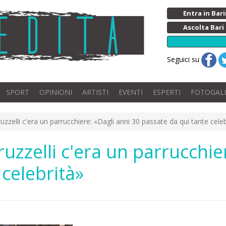
Entra in Ba
Ascolta Bari
Seguici su
SPORT
OPINIONI
ARTISTI
EVENTI
ESPERTI
FOTOGAL
uzzelli c'era un parrucchiere: «Dagli anni 30 passate da qui tante celeb
uzzelli c'era un parrucchie
 celebrità»