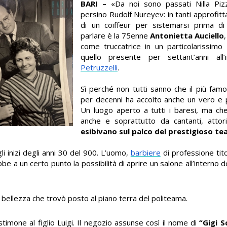
BARI –
«Da noi sono passati Nilla Piz
persino Rudolf Nureyev: in tanti approfit
di un coiffeur per sistemarsi prima di
parlare è la 75enne
Antonietta Auciello
come truccatrice in un particolarissimo
quello presente per settant’anni all
Petruzzelli
.
Sì perché non tutti sanno che il più fam
per decenni ha accolto anche un vero e
Un luogo aperto a tutti i baresi, ma ch
anche e soprattutto da cantanti, attor
esibivano sul palco del prestigioso te
gli inizi degli anni 30 del 900. L’uomo,
barbiere
di professione tito
e a un certo punto la possibilità di aprire un salone all’interno d
i bellezza che trovò posto al piano terra del politeama.
stimone al figlio Luigi. Il negozio assunse così il nome di
“Gigi 