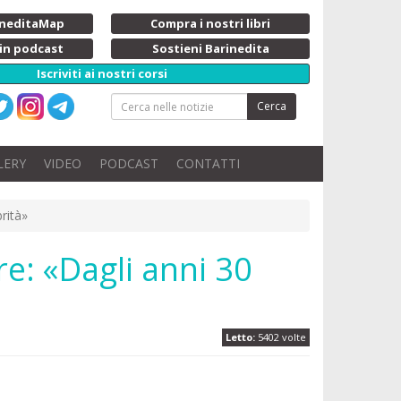
rineditaMap
Compra i nostri libri
 in podcast
Sostieni Barinedita
Iscriviti ai nostri corsi
Cerca
LERY
VIDEO
PODCAST
CONTATTI
rità»
re: «Dagli anni 30
Letto:
5402 volte