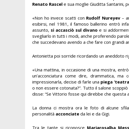
Renato Rascel
e sua moglie Giuditta Santarini, p
«Non ho invece scatti con
Rudolf Nureyev
– a
esibirsi, nel 1981, il famoso ballerino entrò in
assunto,
si accasciò sul divano
e si addormentò
svegliarlo in tutti i modi, anche proferendo parol
che succedevano avendo a che fare con grandi art
Antonietta poi sorride ricordando un aneddoto 
«Una mattina, in occasione di una mostra, entrò 
un’acconciatura come dire, drammatica, ma co
impressionarla, decise di farle una
piega ‘teatra
o non essere cotonata?”. Tutto il salone scoppiò a
disse: “Se Vittorio fosse qui direbbe che questa
La donna ci mostra ora le foto di alcune sfila
personalità
acconciate
da lei e da Gigi.
Tra le tante si riconosce
Mariarosalba Mes