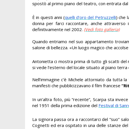
spostò al primo piano del teatro, con entrata dal
È in questi anni (
quelli d’oro del Petruzzelli
) che 
donna per farci raccontare, anche attraverso i
definitivamente nel 2002.
(Vedi foto galleria)
Quando entriamo nel suo appartamento troviam
salone di bellezza. «Un luogo magico che accolse t
Antonietta ci mostra prima di tutto gli scatti del
si vede l’esterno del locale situato al piano terra
Nell’immagine c’è Michele attorniato da tutta la
manifesti che pubblicizzavano il film francese
“Ri
In un’altra foto, più “recente”, Scarpa sta inv
nel 1951 della prima edizione del
Festival di San
La signora passa ora a raccontarci del “suo” sal
Cognetti ed era ospitato in una delle stanze de