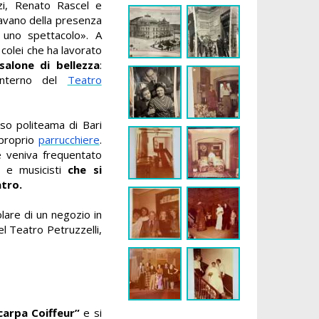
zi, Renato Rascel e
tavano della presenza
 uno spettacolo». A
, colei che ha lavorato
salone di bellezza
:
’interno del
Teatro
oso politeama di Bari
 proprio
parrucchiere
.
e veniva frequentato
i e musicisti
che si
atro.
lare di un negozio in
el Teatro Petruzzelli,
Scarpa Coiffeur”
e si