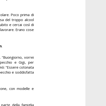
colare. Poco prima di
usa del troppo alcool
bito e cercai così di
a lavorare. Erano cose
n
.
. “Buongiorno, vorrei
specchio e Gigi, per
amò: “Essere cotonata
specchio e soddisfatta
nione, con modelle e
 parte della famiglia