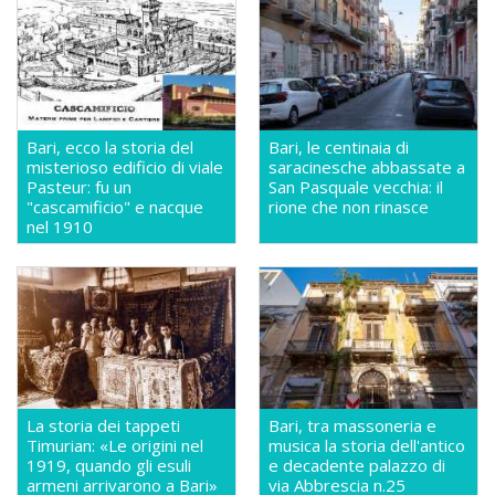
Bari, ecco la storia del
Bari, le centinaia di
misterioso edificio di viale
saracinesche abbassate a
Pasteur: fu un
San Pasquale vecchia: il
"cascamificio" e nacque
rione che non rinasce
nel 1910
La storia dei tappeti
Bari, tra massoneria e
Timurian: «Le origini nel
musica la storia dell'antico
1919, quando gli esuli
e decadente palazzo di
armeni arrivarono a Bari»
via Abbrescia n.25