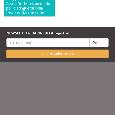
Apulia Re' hotel: un modo
per distinguersi dalla
triste edilizia "in serie"
NEWSLETTER BARINEDITA
registrati
Il nostro video inedito