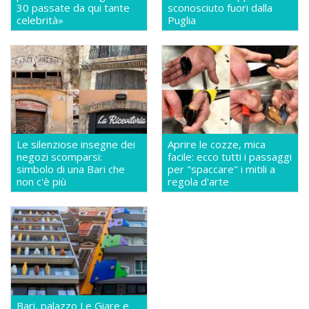
30 passate da qui tante
sconosciuto fuori dalla
celebrità»
Puglia
Le silenziose insegne dei
Aprire le cozze, mica
negozi scomparsi:
facile: ecco tutti i passaggi
simbolo di una Bari che
per "spaccare" i mitili a
non c'è più
regola d'arte
Bari, palazzo Le Giare e