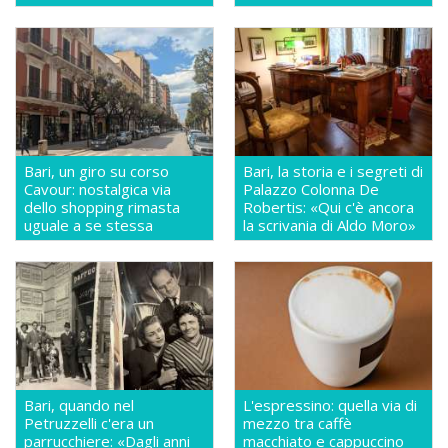
Bari, un giro su corso
Bari, la storia e i segreti di
Cavour: nostalgica via
Palazzo Colonna De
dello shopping rimasta
Robertis: «Qui c'è ancora
uguale a se stessa
la scrivania di Aldo Moro»
Bari, quando nel
L'espressino: quella via di
Petruzzelli c'era un
mezzo tra caffè
parrucchiere: «Dagli anni
macchiato e cappuccino