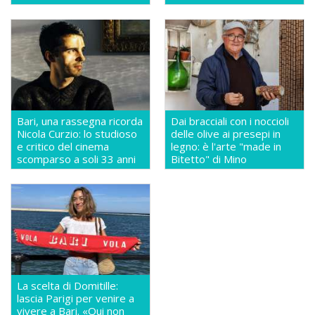
Bari, una rassegna ricorda
Dai bracciali con i noccioli
Nicola Curzio: lo studioso
delle olive ai presepi in
e critico del cinema
legno: è l'arte "made in
scomparso a soli 33 anni
Bitetto" di Mino
La scelta di Domitille:
lascia Parigi per venire a
vivere a Bari. «Qui non