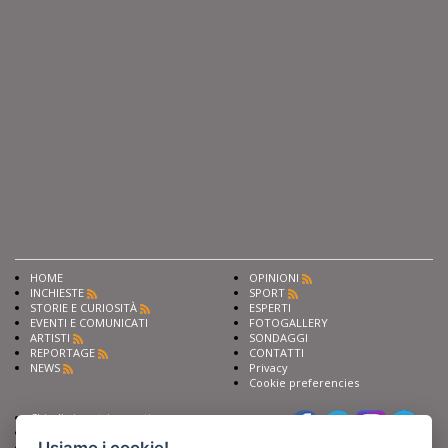
HOME
OPINIONI
INCHIESTE
SPORT
STORIE E CURIOSITÀ
ESPERTI
EVENTI E COMUNICATI
FOTOGALLERY
ARTISTI
SONDAGGI
REPORTAGE
CONTATTI
NEWS
Privacy
Cookie preferencies
Chiedi ai nostri esperti
Seguici su
Scrivi alla redazione
Usiamo i cookie!
Fai pubblicità con noi