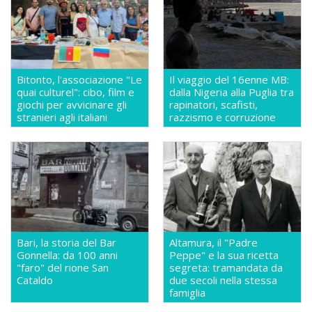
Bitonto, l'associazione "Le
Il viaggio del 16enne MB:
quai culturel": cibo, film e
dalla Nigeria alla Puglia tra
giochi per avvicinare gli
rapinatori, scafisti,
stranieri agli italiani
razzismo e corruzione
Bari, la storia del Bar
Altamura, il "Padre
Gonnella: da 100 anni
Peppe" e la sua ricetta
"faro" del rione San
segreta: tramandata da
Cataldo
due secoli nella stessa
famiglia