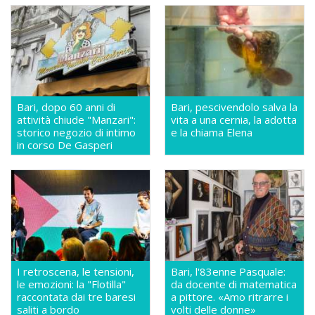
Bari, dopo 60 anni di
Bari, pescivendolo salva la
attività chiude "Manzari":
vita a una cernia, la adotta
storico negozio di intimo
e la chiama Elena
in corso De Gasperi
I retroscena, le tensioni,
Bari, l'83enne Pasquale:
le emozioni: la "Flotilla"
da docente di matematica
raccontata dai tre baresi
a pittore. «Amo ritrarre i
saliti a bordo
volti delle donne»