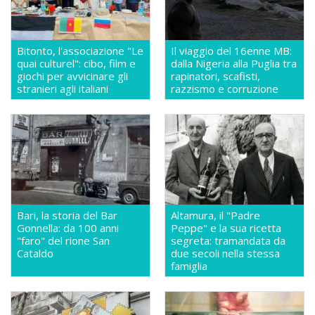
Bitonto, l'associazione "Le
Il viaggio del 16enne MB:
quai culturel": cibo, film e
dalla Nigeria alla Puglia tra
giochi per avvicinare gli
rapinatori, scafisti,
stranieri agli italiani
razzismo e corruzione
Bari, la storia del Bar
Altamura, il "Padre
Gonnella: da 100 anni
Peppe" e la sua ricetta
"faro" del rione San
segreta: tramandata da
Cataldo
due secoli nella stessa
famiglia