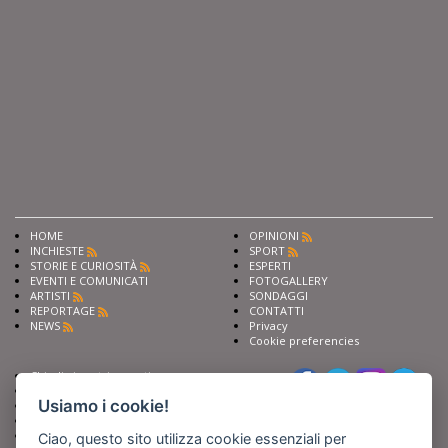
HOME
OPINIONI
INCHIESTE
SPORT
STORIE E CURIOSITÀ
ESPERTI
EVENTI E COMUNICATI
FOTOGALLERY
ARTISTI
SONDAGGI
REPORTAGE
CONTATTI
NEWS
Privacy
Cookie preferencies
Chiedi ai nostri esperti
Seguici su
Scrivi alla redazione
Usiamo i cookie!
Fai pubblicità con noi
Sostieni Barinedita
Iscriviti al nostro corso di
Ciao, questo sito utilizza cookie essenziali per