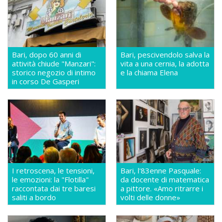
Bari, dopo 60 anni di
Bari, pescivendolo salva la
attività chiude "Manzari":
vita a una cernia, la adotta
storico negozio di intimo
e la chiama Elena
in corso De Gasperi
I retroscena, le tensioni,
Bari, l'83enne Pasquale:
le emozioni: la "Flotilla"
da docente di matematica
raccontata dai tre baresi
a pittore. «Amo ritrarre i
saliti a bordo
volti delle donne»