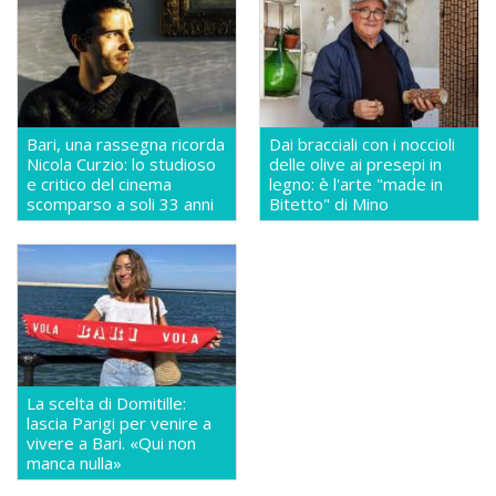
Bari, una rassegna ricorda
Dai bracciali con i noccioli
Nicola Curzio: lo studioso
delle olive ai presepi in
e critico del cinema
legno: è l'arte "made in
scomparso a soli 33 anni
Bitetto" di Mino
La scelta di Domitille:
lascia Parigi per venire a
vivere a Bari. «Qui non
manca nulla»