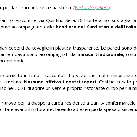
 per farci raccontare la sua storia.
(Vedi foto galleria)
garriga Visconti e via Quintino Sella. Di fronte a noi si staglia l
il nome accompagnato dalle
bandiere del Kurdistan e dell’Italia
angolari coperti da tovaglie in plastica trasparente. Le pareti sono
tan e i pasti sono accompagnati da
musica tradizionale
, cont
proprietario.
o arrivato in Italia – racconta – ho visto che molte minoranze 
oi curdi no.
Nessuno offriva i nostri sapori.
Così ho iniziato pr
o nel 2021 di aprire un vero e proprio ristorante curdo per la m
 ritrovo per la diaspora curda residente a Bari. A confermarcel
portare avanti il ristorante, facendo ad esempio la spesa o sistema