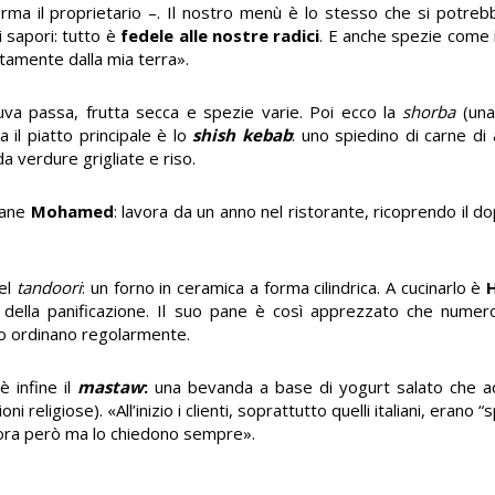
ferma il proprietario –. Il nostro menù è lo stesso che si potre
i sapori: tutto è
fedele alle nostre radici
. E anche spezie come il
ttamente dalla mia terra».
 uva passa, frutta secca e spezie varie. Poi ecco la
shorba
(una
Ma il piatto principale è lo
shish kebab
: uno spiedino di carne di
a verdure grigliate e riso.
vane
Mohamed
: lavora da un anno nel ristorante, ricoprendo il d
nel
tandoori
: un forno in ceramica a forma cilindrica. A cucinarlo è
 della panificazione. Il suo pane è così apprezzato che numer
lo ordinano regolarmente.
è infine il
mastaw
:
una bevanda a base di yogurt salato che ac
i religiose). «All’inizio i clienti, soprattutto quelli italiani, erano
 ora però ma lo chiedono sempre».