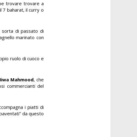
bbe trovare trovare a
 7 baharat, il curry o
 sorta di passato di
 agnello marinato con
oppio ruolo di cuoco e
Hiwa Mahmood
, che
osi commercianti del
compagna i piatti di
 “spaventati” da questo