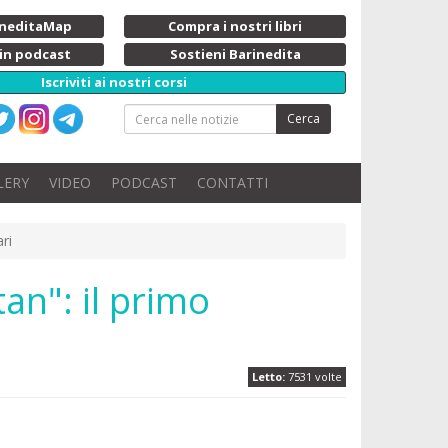
rineditaMap
Compra i nostri libri
 in podcast
Sostieni Barinedita
Iscriviti ai nostri corsi
Cerca
LERY
VIDEO
PODCAST
CONTATTI
ri
tan": il primo
Letto:
7531 volte