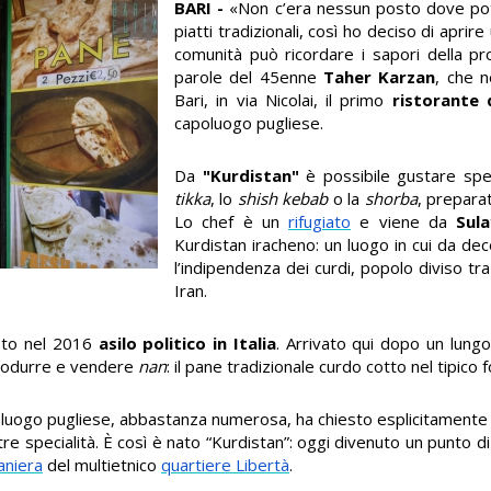
BARI -
«Non c’era nessun posto dove pot
piatti tradizionali, così ho deciso di aprir
comunità può ricordare i sapori della pr
parole del 45enne
Taher Karzan
, che 
Bari, in via Nicolai, il primo
ristorante 
capoluogo pugliese.
Da
"Kurdistan"
è possibile gustare spec
tikka
, lo
shish kebab
o la
shorba
, prepara
Lo chef è un
rifugiato
e viene da
Sul
Kurdistan iracheno: un luogo in cui da de
l’indipendenza dei curdi, popolo diviso tra 
Iran.
esto nel 2016
asilo politico in Italia
. Arrivato qui dopo un lung
produrre e vendere
nan
: il pane tradizionale curdo cotto nel tipico
oluogo pugliese, abbastanza numerosa, ha chiesto esplicitamente 
e specialità. È così è nato “Kurdistan”: oggi divenuto un punto di
aniera
del multietnico
quartiere Libertà
.