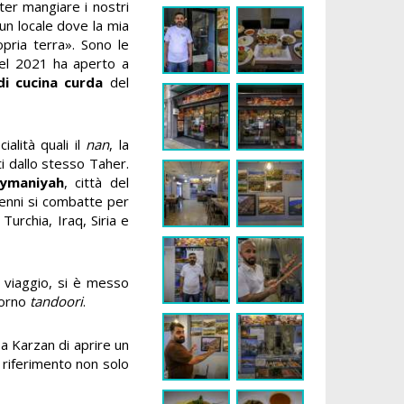
er mangiare i nostri
e un locale dove la mia
opria terra». Sono le
nel 2021 ha aperto a
di cucina curda
del
ialità quali il
nan
, la
ti dallo stesso Taher.
aymaniyah
, città del
cenni si combatte per
Turchia, Iraq, Siria e
o viaggio, si è messo
 forno
tandoori
.
a Karzan di aprire un
 riferimento non solo