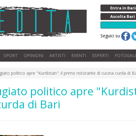
Entra in Ba
Ascolta Bari
Seguici su
SPORT
OPINIONI
ARTISTI
EVENTI
ESPERTI
FOTOGAL
giato politico apre "Kurdistan": il primo ristorante di cucina curda di Ba
ugiato politico apre "Kurdis
curda di Bari