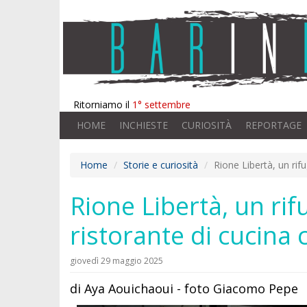
Ritorniamo il
1° settembre
HOME
INCHIESTE
CURIOSITÀ
REPORTAGE
Home
Storie e curiosità
Rione Libertà, un rifu
Rione Libertà, un rif
ristorante di cucina 
giovedì 29 maggio 2025
di Aya Aouichaoui - foto Giacomo Pepe