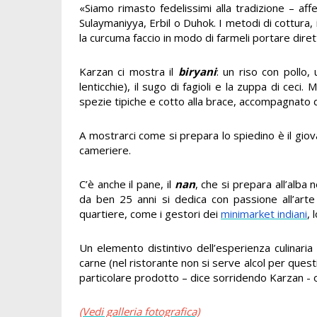
«Siamo rimasto fedelissimi alla tradizione – af
Sulaymaniyya, Erbil o Duhok. I metodi di cottura, 
la curcuma faccio in modo di farmeli portare dire
Karzan ci mostra il
biryani
:
un riso con pollo,
lenticchie), il sugo di fagioli e la zuppa di ceci. 
spezie tipiche e cotto alla brace, accompagnato d
A mostrarci come si prepara lo spiedino è il gio
cameriere.
C’è anche il pane, il
nan
, che si prepara all’alba 
da ben 25 anni si dedica con passione all’arte
quartiere, come i gestori dei
minimarket indiani
, 
Un elemento distintivo dell’esperienza culinaria 
carne (nel ristorante non si serve alcol per question
particolare prodotto – dice sorridendo Karzan -
(Vedi galleria fotografica)