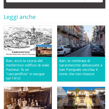
Leggi anche
Bari, ecco la storia del
Bari, le centinaia di
misterioso edificio di viale
saracinesche abbassate a
Pasteur: fu un
San Pasquale vecchia: il
"cascamificio" e nacque
rione che non rinasce
nel 1910