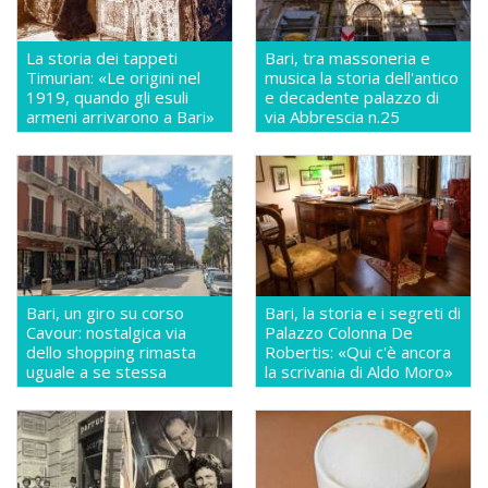
La storia dei tappeti
Bari, tra massoneria e
Timurian: «Le origini nel
musica la storia dell'antico
1919, quando gli esuli
e decadente palazzo di
armeni arrivarono a Bari»
via Abbrescia n.25
Bari, un giro su corso
Bari, la storia e i segreti di
Cavour: nostalgica via
Palazzo Colonna De
dello shopping rimasta
Robertis: «Qui c'è ancora
uguale a se stessa
la scrivania di Aldo Moro»