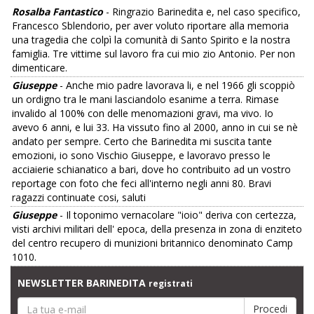
Rosalba Fantastico
- Ringrazio Barinedita e, nel caso specifico,
Francesco Sblendorio, per aver voluto riportare alla memoria
una tragedia che colpì la comunità di Santo Spirito e la nostra
famiglia. Tre vittime sul lavoro fra cui mio zio Antonio. Per non
dimenticare.
Giuseppe
- Anche mio padre lavorava li, e nel 1966 gli scoppiò
un ordigno tra le mani lasciandolo esanime a terra. Rimase
invalido al 100% con delle menomazioni gravi, ma vivo. Io
avevo 6 anni, e lui 33. Ha vissuto fino al 2000, anno in cui se nè
andato per sempre. Certo che Barinedita mi suscita tante
emozioni, io sono Vischio Giuseppe, e lavoravo presso le
acciaierie schianatico a bari, dove ho contribuito ad un vostro
reportage con foto che feci all'interno negli anni 80. Bravi
ragazzi continuate cosi, saluti
Giuseppe
- Il toponimo vernacolare "ioio" deriva con certezza,
visti archivi militari dell' epoca, della presenza in zona di enziteto
del centro recupero di munizioni britannico denominato Camp
1010.
NEWSLETTER BARINEDITA
registrati