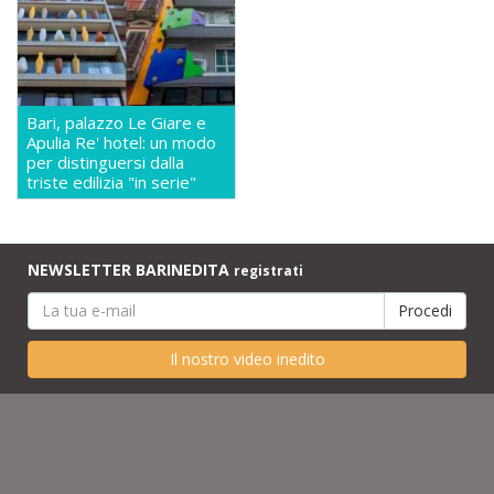
Bari, palazzo Le Giare e
Apulia Re' hotel: un modo
per distinguersi dalla
triste edilizia "in serie"
NEWSLETTER BARINEDITA
registrati
Il nostro video inedito