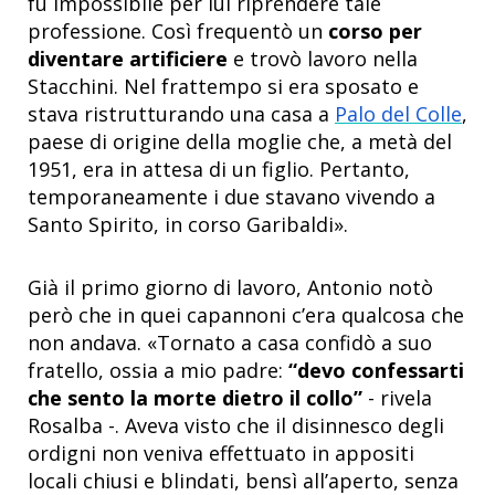
fu impossibile per lui riprendere tale
professione. Così frequentò un
corso per
diventare artificiere
e trovò lavoro nella
Stacchini. Nel frattempo si era sposato e
stava ristrutturando una casa a
Palo del Colle
,
paese di origine della moglie che, a metà del
1951, era in attesa di un figlio. Pertanto,
temporaneamente i due stavano vivendo a
Santo Spirito, in corso Garibaldi
»
.
Già il primo giorno di lavoro, Antonio notò
però che in quei capannoni c’era qualcosa che
non andava.
«
Tornato a casa confidò a suo
fratello, ossia a mio padre:
“devo confessarti
che sento la morte dietro il collo”
- rivela
Rosalba -. Aveva visto che il disinnesco degli
ordigni non veniva effettuato in appositi
locali chiusi e blindati, bensì all’aperto, senza