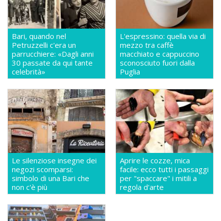
Bari, quando nel
L'espressino: quella via di
Petruzzelli c'era un
mezzo tra caffè
parrucchiere: «Dagli anni
macchiato e cappuccino
30 passate da qui tante
sconosciuto fuori dalla
celebrità»
Puglia
Le silenziose insegne dei
Aprire le cozze, mica
negozi scomparsi:
facile: ecco tutti i passaggi
simbolo di una Bari che
per "spaccare" i mitili a
non c'è più
regola d'arte