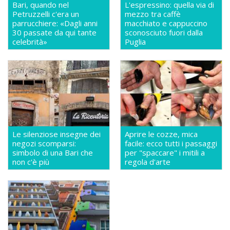
Bari, quando nel
L'espressino: quella via di
Petruzzelli c'era un
mezzo tra caffè
parrucchiere: «Dagli anni
macchiato e cappuccino
30 passate da qui tante
sconosciuto fuori dalla
celebrità»
Puglia
Le silenziose insegne dei
Aprire le cozze, mica
negozi scomparsi:
facile: ecco tutti i passaggi
simbolo di una Bari che
per "spaccare" i mitili a
non c'è più
regola d'arte