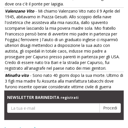
dove ora c'è il ponte per Iapigia.
Valenzano Vito
- Mi chiamo Valenzano Vito nato il 9 Aprile del
1945, abitavamo in Piazza Gesuiti. Allo scoppio della nave
l'ostetrica che assisteva alla mia nascita, dallo spavento
scomparve lasciando la mia povera madre sola. Mio fratello
Francesco pensò bene di avvertire mio padre in partenza per
Foggia.( ferroviere ) l'aiuto di un graduato inglese ci risparmiò
ulteriori disagi mettendoci a disposizione la sua auto con
autista, gli ospedali in totale caos, indusse mio padre a
proseguire per Capurso presso parenti in partenza per gli USA.
Credo di essere nato tra Bari e la strada per Capurso, fui
registrato all'anagrafe nel paese natio dei miei genitori.
Minafra vito
- Sono nato 40 giorni dopo la sua morte. Ultimo di
3 figli mia madre fu Assunta alla manifattura tabacchi dove
furono inserite operaie considerate vittime civile di guerra
NEWSLETTER BARINEDITA
registrati