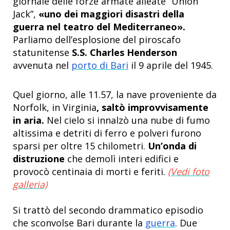
giornale delle forze armate alleate “Union
Jack”,
«uno dei maggiori disastri della
guerra nel teatro del Mediterraneo».
Parliamo dell’esplosione del piroscafo
statunitense
S.S. Charles Henderson
avvenuta nel
porto di Bari
il 9 aprile del 1945.
Quel giorno, alle 11.57, la nave proveniente da
Norfolk, in Virginia
, saltò improvvisamente
in aria.
Nel cielo si innalzò una nube di fumo
altissima e detriti di ferro e polveri furono
sparsi per oltre 15 chilometri.
Un’onda di
distruzione
che demolì interi edifici e
provocò centinaia di morti e feriti.
(Vedi foto
galleria)
Si trattò del secondo drammatico episodio
che sconvolse Bari durante la
guerra
. Due