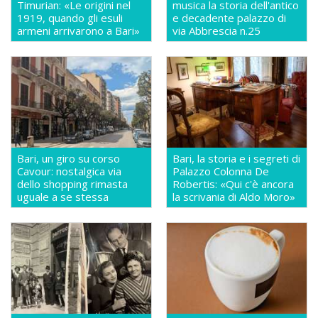
Timurian: «Le origini nel
musica la storia dell'antico
1919, quando gli esuli
e decadente palazzo di
armeni arrivarono a Bari»
via Abbrescia n.25
Bari, un giro su corso
Bari, la storia e i segreti di
Cavour: nostalgica via
Palazzo Colonna De
dello shopping rimasta
Robertis: «Qui c'è ancora
uguale a se stessa
la scrivania di Aldo Moro»