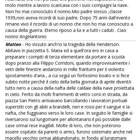
molo mentre a lavoro scaricava con i suoi compagni la nave.
Non ho mai conosciuto il nonno.Mio padre stesso ,classe
1939,non aveva ricordi di suo padre. Dopo 75 anni dall'evento
rimane vivo il ricordo di un nonno che non ho mai conosciuto a
causa della guerra. Eterno riposo a lui e a tutti i caduti . Ciao
nonno Angelantonio
Matteo
- Ho vissuto anch'io la tragedia della Henderson.
Abitavo in piazzetta S. Maria ed a quell'ora ero in casa a
preparare i compiti di terza elementare da portare a scuola
dopo pranzo alla Filippo Corridoni, quando improvvisamente i
vetri delle finestre andarono in mille frantumi per il violento
spostamento d'aria , a cui seguì un fortissimo boato e si fece
subito notte perchè il cielo della bella giornata di aprile diventò
tutto nero a causa della nafta delle caldaie della nave proiettata
in cielo. Ferito da molti frammenti di vetro corsi in strada, da
piazza San Pietro arrivavano barcollando i lavoratori portuali
superstiti con gli abiti a brandelli, neri e rossi per il sangue e la
nafta, che fuggivano verso le loro case. In seguito le famiglie si
riversarono sul lungomare per allontanarsi il più possibile dalle
case ormai rese inagibili. Molte di loro, che non poterono
essere ospitate da parenti o amici, furono sistemate anche nel
macello vecchio ormai abbandonato, in fondo al lungomare