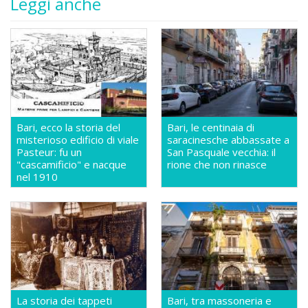
Leggi anche
Bari, ecco la storia del
Bari, le centinaia di
misterioso edificio di viale
saracinesche abbassate a
Pasteur: fu un
San Pasquale vecchia: il
"cascamificio" e nacque
rione che non rinasce
nel 1910
La storia dei tappeti
Bari, tra massoneria e