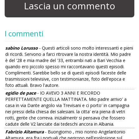
Lascia un commento
I commenti
sabino Lorusso
- Questi articoli sono molto interessanti e pieni
di ricordi. Servono a farci ritrovare la nostra identità. Mio padre
è del '28 e mia madre del '33, entrambi nati a Bari Vecchia e
quando ero piccolo spesso mi raccontavano questi episodi.
Complimenti. Sarebbe bello se di questi episodi faceste delle
trasmissioni televisive, con testimonianze, foto dell'epoca e
foto attuali. Bravo l'autore.
egidio de pace
- IO AVEVO 3 ANNI E RICORDO
PERFETTAMENTE QUELLA MATTINATA. Mio padre arrivo' a
casa in via Dante angolo via Trevisani e ci porto' in campagna
nei pressi della chiesa dei salesiani. la citta' era piena di vetri
rotti, gente che correva. inizialmentr si pensava che fossero
cadute delle V2 lanciate dai tedeschi ancora in Albania.
Fabrizio Altamura
- Buongiorno , mio nonno Angelantonio
Altamura, era fra i portuali che perirono nell'esplosione sul