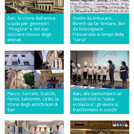
Bari, la storia dell'antica
Statini da imbucare,
scuola per geometri
libretti da far firmare, libri
"Pitagora" e del suo
da fotocopiare:
secolare museo degli
l'Università ai tempi della
animali
"carta"
Flacco, Socrate, Scacchi,
Bari, alla Santomauro un
Fermi, Salvemini, Cirillo: la
Masterchef in "salsa
storia degli antichi licei di
scolastica": gli alunni si
Bari
trasformano in cuochi