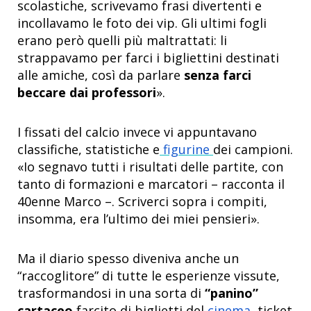
scolastiche, scrivevamo frasi divertenti e
incollavamo le foto dei vip. Gli ultimi fogli
erano però quelli più maltrattati: li
strappavamo per farci i bigliettini destinati
alle amiche, così da parlare
senza farci
beccare dai professori
».
I fissati del calcio invece vi appuntavano
classifiche, statistiche e
figurine
dei campioni.
«Io segnavo tutti i risultati delle partite, con
tanto di formazioni e marcatori – racconta il
40enne Marco –. Scriverci sopra i compiti,
insomma, era l’ultimo dei miei pensieri».
Ma il diario spesso diveniva anche un
“raccoglitore” di tutte le esperienze vissute,
trasformandosi in una sorta di
“panino”
cartaceo
farcito di biglietti del
cinema
, ticket