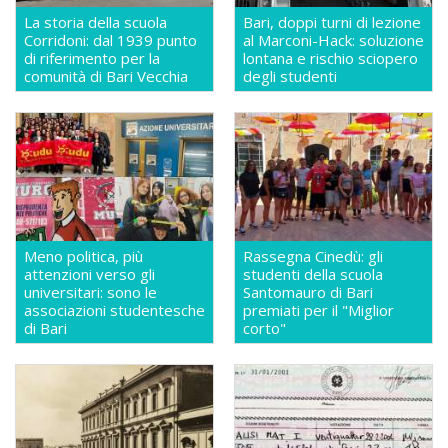
La storia della scuola
Bari, doppi turni di lezione
Corridoni: dal 1939 punto
al Marconi-Hack: soluzione
di riferimento per la
lontana e rischio sciopero
comunità di Bari Vecchia
degli studenti
Meno politica, più
Rassegna Cinedù: gli
attenzioni verso gli
studenti della scuola
universitari: sono le
Santomauro di Bari
associazioni studentesche
premiati per il "Miglior
di Bari
corto"