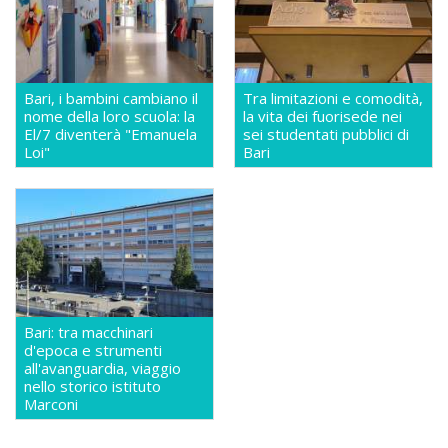
Bari, i bambini cambiano il
Tra limitazioni e comodità,
nome della loro scuola: la
la vita dei fuorisede nei
El/7 diventerà "Emanuela
sei studentati pubblici di
Loi"
Bari
Bari: tra macchinari
d'epoca e strumenti
all'avanguardia, viaggio
nello storico istituto
Marconi