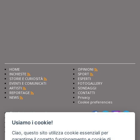
HOME
OPINIONI
INCHIESTE
SPORT
STORIE E CURIOSITÀ
ESPERTI
EVENTI E COMUNICATI
FOTOGALLERY
ARTISTI
SONDAGGI
REPORTAGE
CONTATTI
NEWS
Privacy
Cookie preferencies
Chiedi ai nostri esperti
Seguici su
Scrivi alla redazione
Usiamo i cookie!
Fai pubblicità con noi
Sostieni Barinedita
Iscriviti al nostro corso di
Ciao, questo sito utilizza cookie essenziali per
giornalismo
garantirne il corretto funzionamento e cookie di