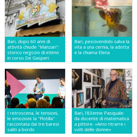
Bari, dopo 60 anni di
Bari, pescivendolo salva la
attività chiude "Manzari":
vita a una cernia, la adotta
storico negozio di intimo
e la chiama Elena
in corso De Gasperi
I retroscena, le tensioni,
Bari, l'83enne Pasquale:
le emozioni: la "Flotilla"
da docente di matematica
raccontata dai tre baresi
a pittore. «Amo ritrarre i
saliti a bordo
volti delle donne»