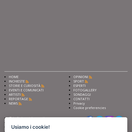
HOME
OPINIONI
INCHIESTE
SPORT
STORIE E CURIOSITÀ
ESPERTI
EVENTI E COMUNICATI
FOTOGALLERY
ARTISTI
SONDAGGI
REPORTAGE
CONTATTI
NEWS
Privacy
Cookie preferencies
Chiedi ai nostri esperti
Seguici su
Scrivi alla redazione
Usiamo i cookie!
Fai pubblicità con noi
Sostieni Barinedita