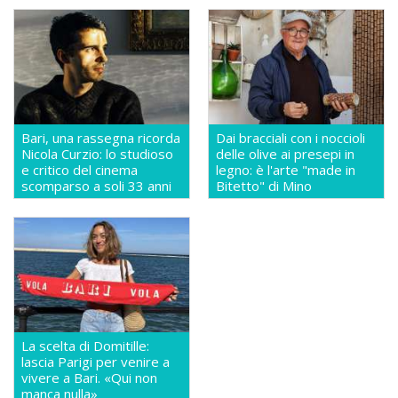
Bari, una rassegna ricorda
Dai bracciali con i noccioli
Nicola Curzio: lo studioso
delle olive ai presepi in
e critico del cinema
legno: è l'arte "made in
scomparso a soli 33 anni
Bitetto" di Mino
La scelta di Domitille:
lascia Parigi per venire a
vivere a Bari. «Qui non
manca nulla»