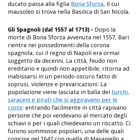
ducato passa alla figlia
Bona Sforza
, il cui
mausoleo si trova nella Basilica di San Nicola.
Gli Spagnoli (dal 1557 al 1713) -
Dopo la
morte di Bona Sforza avvenuta nel 1557, Bari
rientra nei possedimenti della corona
spagnola, cui il regno di Napoli era ormai
soggetto da decenni. La città, feudo non
ereditario e quindi non appetibile, ritorna ad
inabissarsi in un periodo oscuro fatto di
soprusi, violenze e prevaricazioni. La
popolazione viene lasciata in balìa dei
turchi,
saraceni e pirati che si aggiravano per le
coste
: entrando facilmente in città rapivano
persone che poi vendevano al mercato degli
schiavi o per i quali chiedevano un riscatto. Ci
furono sommosse popolari, una delle quali
coincise nel 1647 con quella di Masaniello a