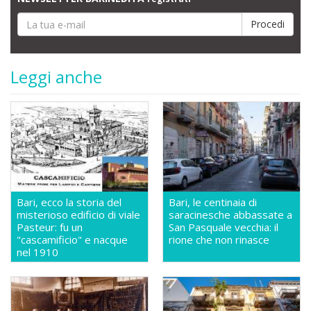
Leggi anche
Bari, ecco la storia del
Bari, le centinaia di
misterioso edificio di viale
saracinesche abbassate a
Pasteur: fu un
San Pasquale vecchia: il
"cascamificio" e nacque
rione che non rinasce
nel 1910