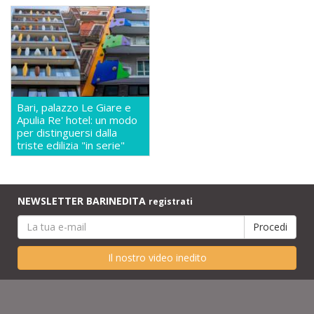
Bari, palazzo Le Giare e
Apulia Re' hotel: un modo
per distinguersi dalla
triste edilizia "in serie"
NEWSLETTER BARINEDITA
registrati
Il nostro video inedito