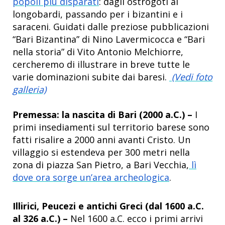
popoli più disparati
: dagli ostrogoti ai
longobardi, passando per i bizantini e i
saraceni. Guidati dalle preziose pubblicazioni
“Bari Bizantina” di Nino Lavermicocca e “Bari
nella storia” di Vito Antonio Melchiorre,
cercheremo di illustrare in breve tutte le
varie dominazioni subite dai baresi.
(Vedi foto
galleria)
Premessa: la nascita di Bari (2000 a.C.) –
I
primi insediamenti sul territorio barese sono
fatti risalire a 2000 anni avanti Cristo. Un
villaggio si estendeva per 300 metri nella
zona di piazza San Pietro, a Bari Vecchia,
lì
dove ora sorge un’area archeologica
.
Illirici, Peucezi e antichi Greci (dal 1600 a.C.
al 326 a.C.) –
Nel 1600 a.C. ecco i primi arrivi