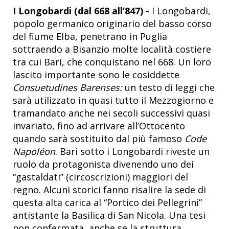
I Longobardi (dal 668 all’847) -
I Longobardi,
popolo germanico originario del basso corso
del fiume Elba, penetrano in Puglia
sottraendo a Bisanzio molte località costiere
tra cui Bari, che conquistano nel 668. Un loro
lascito importante sono le cosiddette
Consuetudines Barenses:
un testo di leggi che
sarà utilizzato in quasi tutto il Mezzogiorno e
tramandato anche nei secoli successivi quasi
invariato, fino ad arrivare all’Ottocento
quando sarà sostituito dal più famoso
Code
Napoléon
. Bari sotto i Longobardi riveste un
ruolo da protagonista divenendo uno dei
“gastaldati” (circoscrizioni) maggiori del
regno. Alcuni storici fanno risalire la sede di
questa alta carica al “Portico dei Pellegrini”
antistante la Basilica di San Nicola. Una tesi
non confermata, anche se la struttura