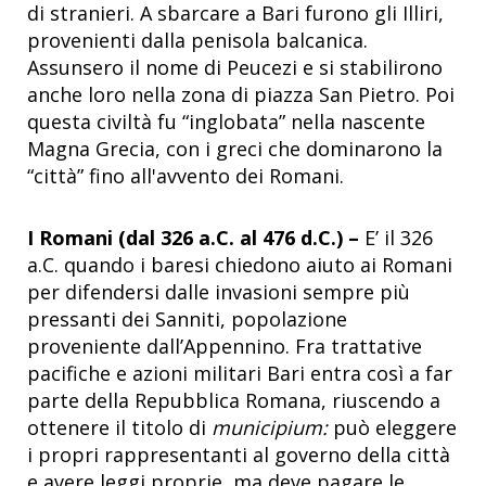
di stranieri. A sbarcare a Bari furono gli Illiri,
provenienti dalla penisola balcanica.
Assunsero il nome di Peucezi e si stabilirono
anche loro nella zona di piazza San Pietro. Poi
questa civiltà fu “inglobata” nella nascente
Magna Grecia, con i greci che dominarono la
“città” fino all'avvento dei Romani.
I Romani (dal 326 a.C. al 476 d.C.) –
E’ il 326
a.C. quando i baresi chiedono aiuto ai Romani
per difendersi dalle invasioni sempre più
pressanti dei Sanniti, popolazione
proveniente dall’Appennino. Fra trattative
pacifiche e azioni militari Bari entra così a far
parte della Repubblica Romana, riuscendo a
ottenere il titolo di
municipium:
può eleggere
i propri rappresentanti al governo della città
e avere leggi proprie, ma deve pagare le