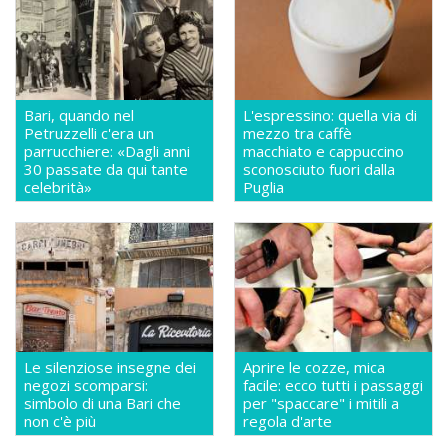
Bari, quando nel
L'espressino: quella via di
Petruzzelli c'era un
mezzo tra caffè
parrucchiere: «Dagli anni
macchiato e cappuccino
30 passate da qui tante
sconosciuto fuori dalla
celebrità»
Puglia
Le silenziose insegne dei
Aprire le cozze, mica
negozi scomparsi:
facile: ecco tutti i passaggi
simbolo di una Bari che
per "spaccare" i mitili a
non c'è più
regola d'arte