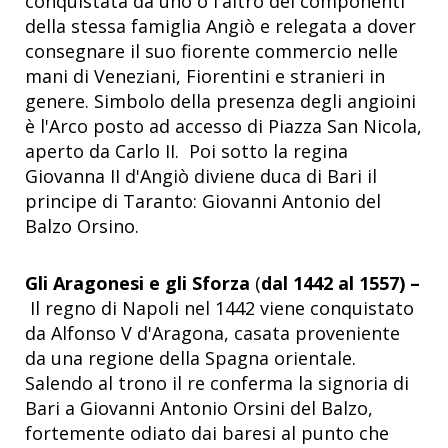
conquistata da uno o l'altro dei componenti
della stessa famiglia Angiò e relegata a dover
consegnare il suo fiorente commercio nelle
mani di Veneziani, Fiorentini e stranieri in
genere. Simbolo della presenza degli angioini
è l'Arco posto ad accesso di Piazza San Nicola,
aperto da Carlo II. Poi sotto la regina
Giovanna II d'Angiò diviene duca di Bari il
principe di Taranto: Giovanni Antonio del
Balzo Orsino.
Gli Aragonesi
e gli Sforza
(
dal
1442 al 1557) –
Il regno di Napoli nel 1442 viene conquistato
da Alfonso V d'Aragona, casata proveniente
da una regione della Spagna orientale.
Salendo al trono il re conferma la signoria di
Bari a Giovanni Antonio Orsini del Balzo,
fortemente odiato dai baresi al punto che