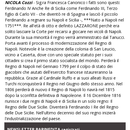
NICOLA Cozzi
- Sig.ra Francesca Canonico i fatti sono questi:
Ferdinando IV Anche Re di Sicilia come Ferdinando III, Terzo
figlio di Carlo VII - che diventò re di Spagna e lasciò il piccolo
Ferdinando a regnare su Napoli e Sicilia -, ***Nato a Napoli nel
1751***. Re all'età di otto e definito LAZZARONE perchè era
solito lasciare la Corte per recarsi a giocare nei vicoli di Napoli.
Durante la sua minorità il regno verrà amministrato dal Tanucci.
Porta avanti il processo di modernizzazione del Regno di
Napoli. Notevole è la creazione della colonia di San Leucio,
vicino a Caserta, dove con uno speciale statuto per i suoi
cittadini si crea il primo stato socialista del mondo. Perderà il
Regno di Napoli nel Gennaio 1799 per il colpo di stato dei
giacobini che aiutati dell'esercito francese istaureranno la
repubblica. Grazie al Cardinale Ruffo e ai suoi alleati Russi e
Turchi riconquisterà il Regno nel Giugno dello stesso anno. Nel
1806 perderà di nuovo il Regno di Napoli lo riavrà nel 1815
dopo la sconfitta definitiva di Napoleone. Il 16 Dicembre 1816
riunisce i due regni di Napoli e di Sicilia in un solo regno: Il
Regno delle Due Sicilie. Diventerà Ferdinando I Re del Regno
delle Due Sicilie. Nell'ultimo decennio del suo regno inizierà
l'industrializzazione del paese.
NEWSLETTER BARINEDITA
registrati