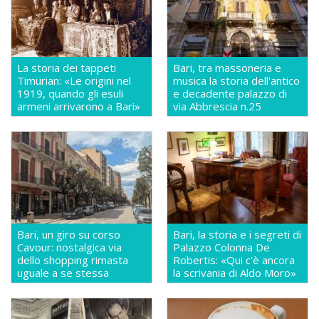
La storia dei tappeti
Bari, tra massoneria e
Timurian: «Le origini nel
musica la storia dell'antico
1919, quando gli esuli
e decadente palazzo di
armeni arrivarono a Bari»
via Abbrescia n.25
Bari, un giro su corso
Bari, la storia e i segreti di
Cavour: nostalgica via
Palazzo Colonna De
dello shopping rimasta
Robertis: «Qui c'è ancora
uguale a se stessa
la scrivania di Aldo Moro»