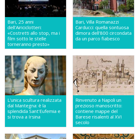
Bari, 25 anni
Bari, Villa Romanazzi
dell'Airiciclotteri:
Carducci: quella sontuosa
«Costretti allo stop, ma i
dimora dell'800 circondata
film sotto le stelle
da un parco fiabesco
torneranno presto»
L'unica scultura realizzata
Rinvenuto a Napoli un
dal Mantegna: è la
prezioso manoscritto:
splendida Sant'Eufemia e
contiene mappe del
si trova a Irsina
Barese risalenti al XVI
secolo