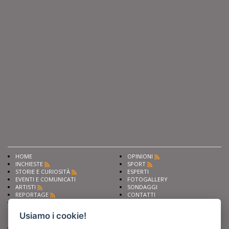
HOME
OPINIONI
INCHIESTE
SPORT
STORIE E CURIOSITÀ
ESPERTI
EVENTI E COMUNICATI
FOTOGALLERY
ARTISTI
SONDAGGI
REPORTAGE
CONTATTI
NEWS
Privacy
Cookie preferencies
Usiamo i cookie!
Chiedi ai nostri esperti