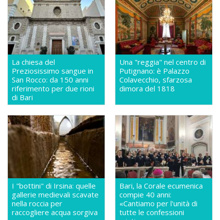
La chiesa del
Una "reggia" nel centro di
Preziosissimo sangue in
Putignano: è Palazzo
San Rocco: da 150 anni
Colavecchio, sfarzosa
riferimento per due rioni
dimora del 1818
di Bari
I "bottini" di Irsina: quelle
Bari, la Corale ecumenica
gallerie medievali scavate
compie 40 anni:
nella roccia per
«Cantiamo per l'unità di
raccogliere acqua sorgiva
tutte le confessioni