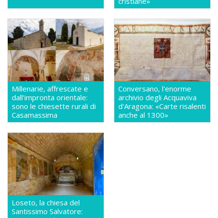
cristiane»
Millenarie, affrescate e
Conversano, l'enorme
dall'impronta orientale:
archivio degli Acquaviva
sono le chiesette rurali di
d'Aragona: «Carte risalenti
Casamassima
anche al 1300»
Loseto, la chiesa del
Santissimo Salvatore: