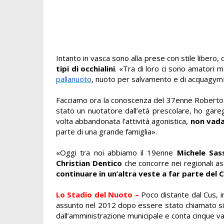
Intanto in vasca sono alla prese con stile libero,
tipi di occhialini
. «Tra di loro ci sono amatori ma
pallanuoto
, nuoto per salvamento e di acquagym
Facciamo ora la conoscenza del 37enne Roberto T
stato un nuotatore dall’età prescolare, ho gareggi
volta abbandonata l’attività agonistica,
non vada
parte di una grande famiglia».
«Oggi tra noi abbiamo il 19enne
Michele Sas
Christian Dentico
che concorre nei regionali as
continuare in un’altra veste a far parte del C
Lo Stadio del Nuoto –
Poco distante dal Cus, in
assunto nel 2012 dopo essere stato chiamato sin 
dall’amministrazione municipale e conta cinque va