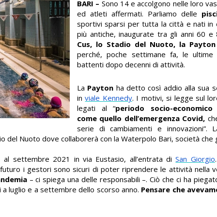
BARI –
Sono 14 e accolgono nelle loro vas
ed atleti affermati. Parliamo delle
pisc
sportivi sparsi per tutta la città e nati in
più antiche, inaugurate tra gli anni 60 
Cus, lo Stadio del Nuoto, la Payton 
perché, poche settimane fa, le ultime
battenti dopo decenni di attività.
La
Payton
ha detto così addio alla sua 
in
viale Kennedy
. I motivi, si legge sul lo
legati al “
periodo socio-economico
come quello dell’emergenza Covid,
che
serie di cambiamenti e innovazioni”. L
adio del Nuoto dove collaborerà con la
Waterpolo Bari, società che g
 al settembre 2021 in via Eustasio, all’entrata di
San Giorgio
 futuro i gestori sono sicuri di poter riprendere le attività nella 
pandemia
– ci spiega una delle responsabili –. Ciò che ci ha piegat
i a luglio e a settembre dello scorso anno.
Pensare che avevamo