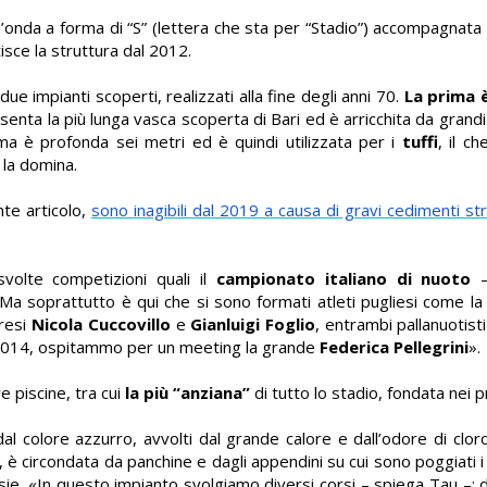
’onda a forma di “S” (lettera che sta per “Stadio”) accompagnata 
isce la struttura dal 2012.
due impianti scoperti, realizzati alla fine degli anni 70.
La prima è
senta la più lunga vasca scoperta di Bari ed è arricchita da grandi 
ma è profonda sei metri ed è quindi utilizzata per i
tuffi
, il c
 la domina.
te articolo,
sono inagibili dal 2019 a causa di gravi cedimenti str
volte competizioni quali il
campionato italiano di nuoto
–
Ma soprattutto è qui che si sono formati atleti pugliesi come la
aresi
Nicola Cuccovillo
e
Gianluigi Foglio
, entrambi pallanuotisti
el 2014, ospitammo per un meeting la grande
Federica Pellegrini
».
re piscine, tra cui
la più “anziana”
di tutto lo stadio, fondata nei p
l colore azzurro, avvolti dal grande calore e dall’odore di clor
, è circondata da panchine e dagli appendini su cui sono poggiati i
rsie. «In questo impianto svolgiamo diversi corsi – spiega Tau –: 