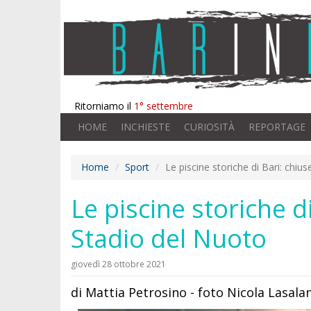
Ritorniamo il
1° settembre
HOME
INCHIESTE
CURIOSITÀ
REPORTAGE
Home
Sport
Le piscine storiche di Bari: chiu
Le piscine storiche d
Stadio del Nuoto
giovedì 28 ottobre 2021
di Mattia Petrosino - foto Nicola Lasala