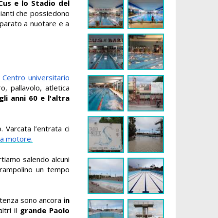
Cus e lo Stadio del
ianti che
possiedono
mparato a nuotare e a
l Centro universitario
, pallavolo, atletica
li anni 60 e l'altra
 Varcata l’entrata ci
 a motore.
ortiamo salendo alcuni
o trampolino un tempo
 partenza sono ancora
in
tri il
grande Paolo