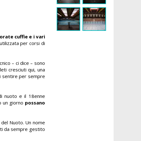
orate cuffie e i vari
tilizzata per corsi di
nico – ci dice – sono
eti cresciuti qui, una
rli sentire per sempre
di nuoto e il 18enne
ro un giorno
possano
io del Nuoto. Un nome
atti da sempre gestito