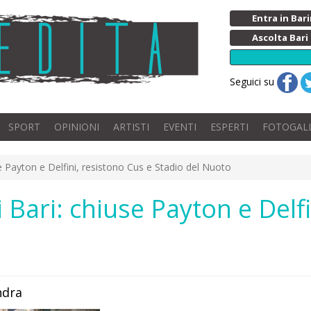
Entra in Ba
Ascolta Bari
Seguici su
SPORT
OPINIONI
ARTISTI
EVENTI
ESPERTI
FOTOGAL
se Payton e Delfini, resistono Cus e Stadio del Nuoto
i Bari: chiuse Payton e Delf
ndra