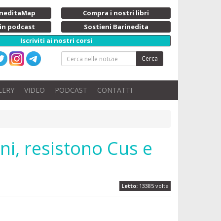
rineditaMap
Compra i nostri libri
 in podcast
Sostieni Barinedita
Iscriviti ai nostri corsi
Cerca
LERY
VIDEO
PODCAST
CONTATTI
ini, resistono Cus e
Letto:
13385 volte