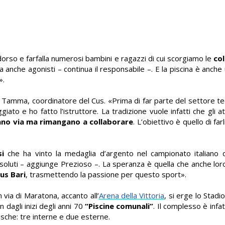
 dorso e farfalla numerosi bambini e ragazzi di cui scorgiamo le
col
 anche agonisti – continua il responsabile –. E la piscina è anche u
».
amma, coordinatore del Cus. «Prima di far parte del settore tec
ato e ho fatto l’istruttore. La tradizione vuole infatti che gli atl
no via ma rimangano a collaborare
. L’obiettivo è quello di fa
si
che ha vinto la medaglia d’argento nel campionato italiano 
soluti – aggiunge Prezioso –. La speranza è quella che anche lo
us Bari
, trasmettendo la passione per questo sport».
 via di Maratona, accanto all’
Arena della Vittoria
, si erge lo Stad
dagli inizi degli anni 70
“Piscine comunali”
. Il complesso è inf
sche: tre interne e due esterne.