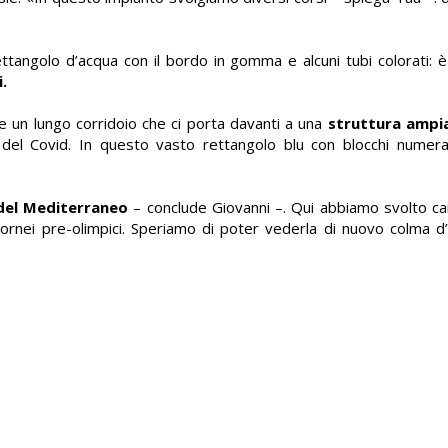
rettangolo d’acqua con il bordo in gomma e alcuni tubi colorati: è
.
e un lungo corridoio che ci porta davanti a una
struttura ampia
del Covid. In questo vasto rettangolo blu con blocchi numerati
del Mediterraneo
– conclude Giovanni –. Qui abbiamo svolto ca
 tornei pre-olimpici. Speriamo di poter vederla di nuovo colma 