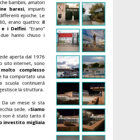
che bambini, amatori
ine baresi
, impianti
 differenti epoche. Le
e 80, erano quattro:
il
e i Delfini
. “Erano”
 due hanno chiuso i
sede aperta dal 1976
ro sito internet, sono
 molto complesso
 ha comportato una
a scuola continuerà
estisce la struttura.
. Da un mese si sta
vecchia sede. «
Siamo
o non è stato tanto il
 investito migliaia