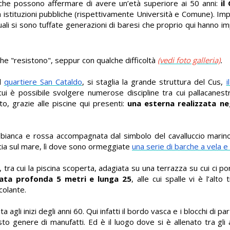
 che possono affermare di avere un’età superiore ai 50 anni:
il 
a istituzioni pubbliche (rispettivamente Università e Comune). Imp
uali
si sono tuffate generazioni di baresi che proprio qui hanno i
che "resistono", seppur con qualche difficoltà
(vedi foto galleria)
.
el
quartiere San Cataldo
, si staglia la grande struttura del Cus,
i
cui è possibile svolgere numerose discipline tra cui pallacanestro
to, grazie alle piscine qui presenti:
una esterna realizzata neg
 bianca e rossa accompagnata dal simbolo del cavalluccio marino.
ccia sul mare, lì dove sono ormeggiate
una serie di barche a vela e
 tra cui la piscina scoperta, adagiata su una terrazza su cui ci p
ata profonda 5 metri e lunga 25
, alle cui spalle vi è l’alt
colante.
ata agli inizi degli anni 60. Qui infatti il bordo vasca e i blocchi di
sto genere di manufatti. Ed è il luogo
dove si è allenato tra gli al