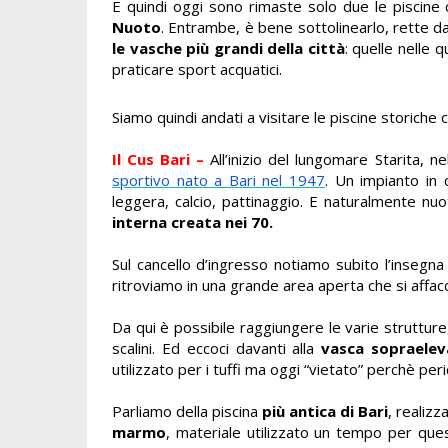
E quindi oggi sono rimaste solo due le piscine
Nuoto
. Entrambe, è bene sottolinearlo, rette d
le vasche più grandi della città
: quelle nelle q
praticare sport acquatici.
Siamo quindi andati a visitare le piscine storiche 
Il Cus Bari –
All’inizio del lungomare Starita, n
sportivo nato a Bari nel 1947
. Un impianto in 
leggera, calcio, pattinaggio. E naturalmente nuo
interna creata nei 70.
Sul cancello d’ingresso notiamo subito l’insegna
ritroviamo in una grande area aperta che si affa
Da qui è possibile raggiungere le varie strutture,
scalini. Ed eccoci davanti alla
vasca sopraelev
utilizzato per i tuffi ma oggi “vietato” perchè peri
Parliamo della piscina
più antica di Bari
, realizz
marmo
, materiale utilizzato un tempo per que