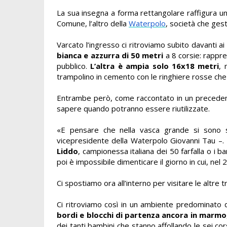
La sua insegna a forma rettangolare raffigura un
Comune, l’altro della
Waterpolo
, società che gest
Varcato l’ingresso ci ritroviamo subito davanti ai 
bianca e azzurra di 50 metri
a 8 corsie: rappre
pubblico.
L’altra è ampia solo 16x18 metri
, 
trampolino in cemento con le ringhiere rosse che
Entrambe però, come raccontato in un preceden
sapere quando potranno essere riutilizzate.
«E pensare che nella vasca grande si sono s
vicepresidente della Waterpolo Giovanni Tau –. 
Liddo
, campionessa italiana dei 50 farfalla o i b
poi è impossibile dimenticare il giorno in cui, n
Ci spostiamo ora all’interno per visitare le altre t
Ci ritroviamo così in un ambiente predominato da
bordi e blocchi di partenza ancora in marmo
dei tanti bambini che stanno affollando le sei co