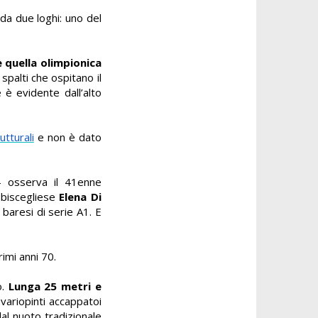
da due loghi: uno del
 quella olimpionica
spalti che ospitano il
he è evidente dall’alto
utturali
e non è dato
 osserva il 41enne
 biscegliese
Elena Di
 baresi di serie A1. E
rimi anni 70.
o.
Lunga 25 metri e
 variopinti accappatoi
dal nuoto tradizionale