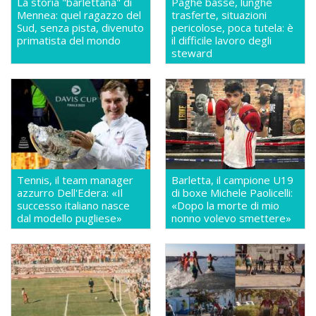
La storia "barlettana" di
Paghe basse, lunghe
Mennea: quel ragazzo del
trasferte, situazioni
Sud, senza pista, divenuto
pericolose, poca tutela: è
primatista del mondo
il difficile lavoro degli
steward
Tennis, il team manager
Barletta, il campione U19
azzurro Dell'Edera: «Il
di boxe Michele Paolicelli:
successo italiano nasce
«Dopo la morte di mio
dal modello pugliese»
nonno volevo smettere»