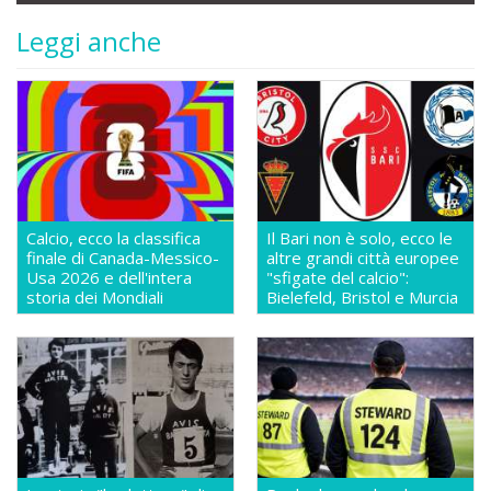
Leggi anche
Calcio, ecco la classifica
Il Bari non è solo, ecco le
finale di Canada-Messico-
altre grandi città europee
Usa 2026 e dell'intera
"sfigate del calcio":
storia dei Mondiali
Bielefeld, Bristol e Murcia