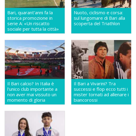
Bari, quarant'anni fa la
Nuoto, ciclismo e corsa:
storica promozione in
sul lungomare di Bari alla
serie A: «Un riscatto
scoperta del Triathlon
sociale per tutta la città»
Il Bari calcio? In Italia è
Il Bari a Vivarini? Tra
l'unico club importante a
successi e flop ecco tutti i
non aver mai vissuto un
mister tornati ad allenare i
momento di gloria
biancorossi