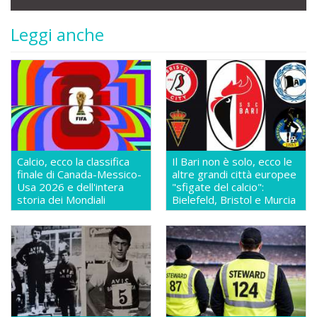
Leggi anche
Calcio, ecco la classifica
Il Bari non è solo, ecco le
finale di Canada-Messico-
altre grandi città europee
Usa 2026 e dell'intera
"sfigate del calcio":
storia dei Mondiali
Bielefeld, Bristol e Murcia