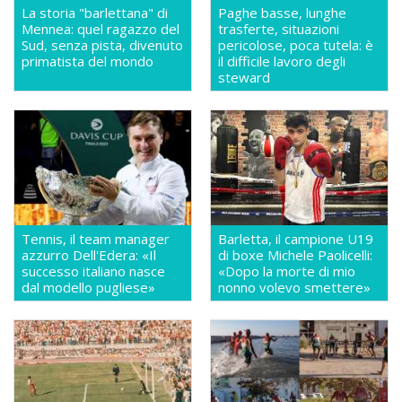
La storia "barlettana" di
Paghe basse, lunghe
Mennea: quel ragazzo del
trasferte, situazioni
Sud, senza pista, divenuto
pericolose, poca tutela: è
primatista del mondo
il difficile lavoro degli
steward
Tennis, il team manager
Barletta, il campione U19
azzurro Dell'Edera: «Il
di boxe Michele Paolicelli:
successo italiano nasce
«Dopo la morte di mio
dal modello pugliese»
nonno volevo smettere»