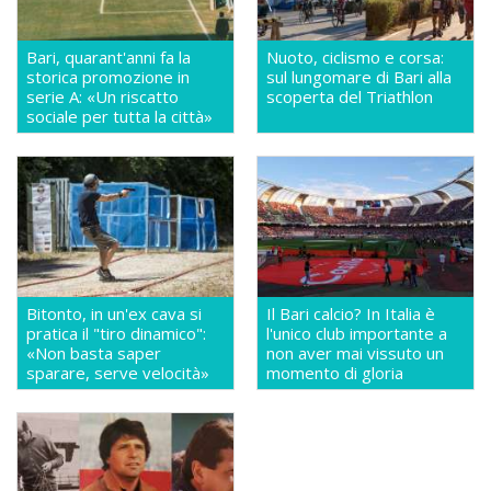
Bari, quarant'anni fa la
Nuoto, ciclismo e corsa:
storica promozione in
sul lungomare di Bari alla
serie A: «Un riscatto
scoperta del Triathlon
sociale per tutta la città»
Bitonto, in un'ex cava si
Il Bari calcio? In Italia è
pratica il "tiro dinamico":
l'unico club importante a
«Non basta saper
non aver mai vissuto un
sparare, serve velocità»
momento di gloria