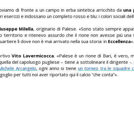
roviamo di fronte a un campo in erba sintetica arricchito da
una 
ari esercizi e indossano un completo rosso e blu: i colori sociali de
iuseppe Milella
, originario di Palese. «Sono stato sempre appass
 territorio e ritenevo assurdo che il rione non avesse più una 
uartiere lì dove non è mai arrivato nella sua storia: in
Eccellenza
».
ortivo
Vito Lavermicocca
. «Palese è un rione di Bari, è vero, 
uella del capoluogo pugliese – tiene a sottolineare il dirigente -.
Michele Arcangelo
, ogni anno si tiene
un torneo tra le squadre 
goglio per tutti noi aver riportato qui il calcio “che conta”».