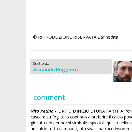
© RIPRODUZIONE RISERVATA
Barinedita
Scritto da
Armando Ruggiero
I commenti
Vito Petino
- IL RITO D’INIZIO DI UNA PARTITA Pensando al calcio quasi pionieristico della mia età verde, tanti ricordi mi s'affolano alla mente, e come coriandoli policromi cascare su foglio. Io continuo a preferire il calcio povero, ma tanto ricco dentro del puro entusiasmo dei campi di provincia. Insomma quello dilettantistico che abbiamo giocato noi per pochi simbolici spiccioli; quello della nostra generazione senza scuole di calcio, né accessori sfarzosi; quello semplice, dall’anno 54 al 74. Se qualcuno pensa a un calcio tutto campanili, alla viva il parroco insomma, si sbaglia alla grande. Ho visto più preziosità nei campi minori che a mondiali, europei e campionati maggiori. Vent'anni pieni, meravigliosi, stupendi, indimenticabili, sino al punto da ricordare con amore anche strappi, ferite ricucite, fratture, convalescenze. È più forte di me la sensazione di vuoto che provo ripensando a quegli anni; scendere in campo mi manca tanto. La domenica in mattinata era pur bello ritrovarsi nella sede sociale e partire con i compagni e dirigenti nel pulmino della società; scherzare fra noi, lungo il tragitto sino allo stadio, a frizzi e lazzi camerateschi. I più rilassati eran quelli col posto sicuro da titolare, soprattutto nel primo decennio, quando le sostituzioni non erano ancora introdotte. Alcuni sorridevano con malcelato nervosismo, incerti di essere fra gli 11 che sarebbero scesi in campo, e si distraevano sfottendo un po’ tutti con giochi scolareschi, a volte superando limiti di decenza con grevi scherzi da caserma. Più ci si avvicinava allo stadio e più gli incerti erano sulla graticola. L'allenatore rincuorava tutti, ma era pure lui assillato da dubbi, se far scendere in campo un ragazzo al posto dell’altro, sciogliendo le alternative solo nello spogliatoio. Capitava pure che il pulmino fosse in avaria dal meccanico. E allora il trasferimento al campo avveniva con tante auto personali incolonnate come per una gita fuori porta da lunedì di Pasqua. In trasferta invece la colonna di auto, con quelle dei tifosi al seguito, che pure nei piccoli centri non mancano mai, pareva simile ai partecipanti al cantagiro, senza la folla ai lati del percorso. S'arrivava al campo e, dopo il magro panino farcito con cibo tonico mangiato sul pulmino, a gruppi di tre, quattro andavamo a farci un caffè nel bar in piazza. Bar che in tutti i paesi di provincia avevano solo due nomi, appioppati senza fantasia dai rispettivi titolari. Bar dello Stadio, se vicino al campo, oppure Bar dello Sport nella piazza principale. Il rit