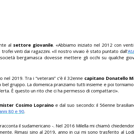
ente al
settore giovanile
. «Abbiamo iniziato nel 2012 con venti 
trofei vinti dai ragazzini. «Il nostro vivaio è stato puntato dall’
Ata
a società bergamasca dovesse mettere gli occhi su qualche giova
 nel 2019. Tra i “veterani” c’è il 32enne
capitano Donatello M
 bel gruppo. La domenica pranziamo tutti insieme e poi torniamo 
sferta. È questo un rito che ci ha permesso di compattarci».
mister Cosimo Lopraino
e dal suo secondo: il 56enne brasilia
 anni 80 e 90
.
 racconta il sudamericano -. Nel 2016 Milella mi chiamò chiedendom
ente. Rimasi sino al 2019, anno in cui mi sono trasferito al Lod