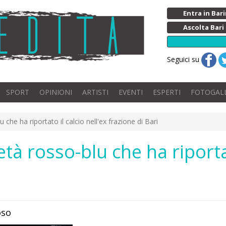
Entra in Ba
Ascolta Bari
Seguici su
SPORT
OPINIONI
ARTISTI
EVENTI
ESPERTI
FOTOGAL
u che ha riportato il calcio nell'ex frazione di Bari
età rosso-blu che ha riportat
oso