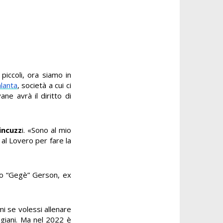
piccoli, ora siamo in
lanta
, società a cui ci
ne avrà il diritto di
incuzz
i. «Sono al mio
al Lovero per fare la
no “Gegè” Gerson, ex
i se volessi allenare
igiani. Ma nel 2022 è