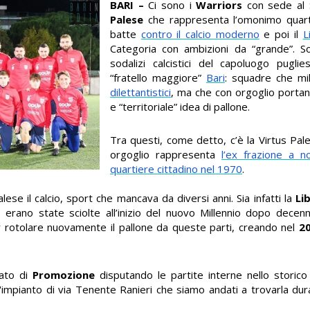
BARI –
Ci sono i
Warriors
con sede al 
Palese
che rappresenta l’omonimo quart
batte
contro il calcio moderno
e poi il
L
Categoria con ambizioni da “grande”. S
sodalizi calcistici del capoluogo puglie
“fratello maggiore”
Bari
: squadre che mi
dilettantistici
, ma che con orgoglio portan
e “territoriale” idea di pallone.
Tra questi, come detto, c’è la Virtus Pa
orgoglio rappresenta
l’ex frazione a n
quartiere cittadino nel 1970
.
lese il calcio, sport che mancava da diversi anni. Sia infatti la
Li
erano state sciolte all’inizio del nuovo Millennio dopo decenni
ar rotolare nuovamente il pallone da queste parti, creando nel
2
nato di
Promozione
disputando le partite interne nello storic
l'impianto di via Tenente Ranieri che siamo andati a trovarla du