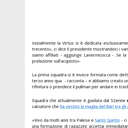
Inizialmente la Virtus si è dedicata esclusivam
trecento», ci dice il presidente mostrandoci i vari 
siamo affiliati - aggiunge Lavermicocca -. Se l
prelazione sull’acquisto».
La prima squadra si è invece formata come detto
terzo anno qua - racconta – e abbiamo creato un
rifinitura o prendere il pullman per andare in tra
Squadra che attualmente è guidata dal 52enne
calciatore che
ha vestito la maglia del Bari tra gli
«Vivo da molti anni tra Palese e
Santo Spirito
- ci
una formazione di ragazzini: accettai immediatam