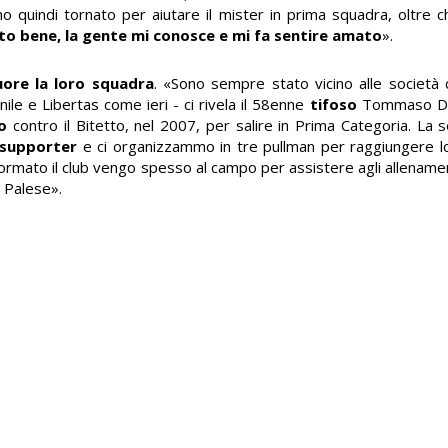
o quindi tornato per aiutare il mister in prima squadra, oltre c
to bene, la gente mi conosce e mi fa sentire amato
».
ore la loro squadra
. «Sono sempre stato vicino alle società 
ile e Libertas come ieri - ci rivela il 58enne
tifoso
Tommaso De
o
contro il Bitetto, nel 2007, per salire in Prima Categoria. La 
 supporter
e ci organizzammo in tre pullman per raggiungere 
ormato il club vengo spesso al campo per assistere agli allenam
o Palese».