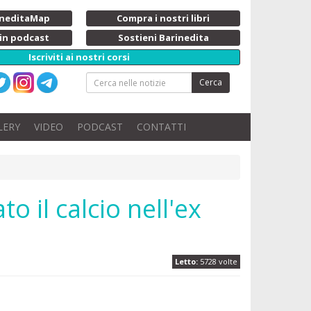
rineditaMap
Compra i nostri libri
 in podcast
Sostieni Barinedita
Iscriviti ai nostri corsi
Cerca
LERY
VIDEO
PODCAST
CONTATTI
o il calcio nell'ex
Letto:
5728 volte