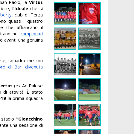
San Paolo, la
Virtus
iere,
l’Ideale
che si
iberty,
club di Terza
ono questi i quattro
se che affiancano il
litano nei
campionati
o avanti una genuina
lese, squadra che con
ord di Bari divenuta
bertas
(ex Ac Palese
 di attività. È stato
019
la prima squadra
o stadio
“Gioacchino
rante una sessione di