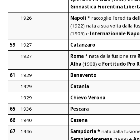
Ginnastica Fiorentina Liber
1926
Napoli *
raccoglie l’eredita dell
(1922) nata a sua volta dalla fu
(1905) e
Internazionale Napo
59
1927
Catanzaro
1927
Roma *
nata dalla fusione tra
Alba
(1908) e
Fortitudo Pro 
61
1929
Benevento
1929
Catania
1929
Chievo Verona
65
1936
Pescara
66
1940
Cesena
67
1946
Sampdoria *
nata dalla fusion
Sampierdarenese
(1899) e
An