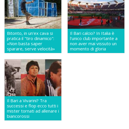
Bitonto, in un'ex cava si
Il Bari calcio? In Italia è
pratica il "tiro dinamico":
l'unico club importante a
«Non basta saper
non aver mai vissuto un
sparare, serve velocità»
momento di gloria
Il Bari a Vivarini? Tra
successi e flop ecco tutti i
mister tornati ad allenare i
biancorossi