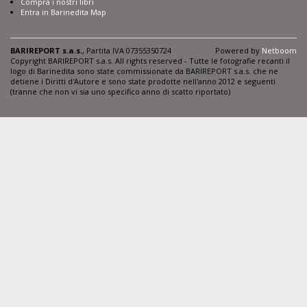
Compra i nostri libri
Entra in Barinedita Map
BARIREPORT s.a.s.
, Partita IVA 07355350724
Powered by
Netboom
Copyright BARIREPORT s.a.s. All rights reserved - Tutte le fotografie recanti il
logo di Barinedita sono state commissionate da BARIREPORT s.a.s. che ne
detiene i Diritti d'Autore e sono state prodotte nell'anno 2012 e seguenti
(tranne che non vi sia uno specifico anno di scatto riportato)