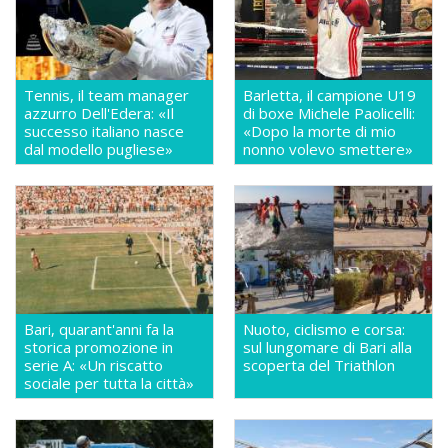
Tennis, il team manager
Barletta, il campione U19
azzurro Dell'Edera: «Il
di boxe Michele Paolicelli:
successo italiano nasce
«Dopo la morte di mio
dal modello pugliese»
nonno volevo smettere»
Bari, quarant'anni fa la
Nuoto, ciclismo e corsa:
storica promozione in
sul lungomare di Bari alla
serie A: «Un riscatto
scoperta del Triathlon
sociale per tutta la città»