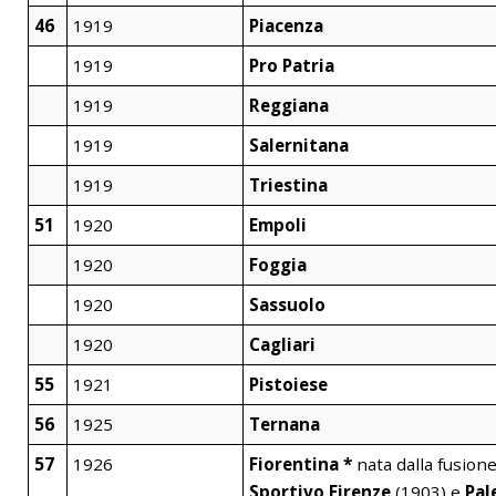
46
1919
Piacenza
1919
Pro Patria
1919
Reggiana
1919
Salernitana
1919
Triestina
51
1920
Empoli
1920
Foggia
1920
Sassuolo
1920
Cagliari
55
1921
Pistoiese
56
1925
Ternana
57
1926
Fiorentina *
nata dalla fusion
Sportivo Firenze
(1903) e
Pal