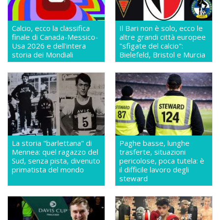
Calcio, ecco la classifica
Il Bari non è solo, ecco le
finale di Canada-Messico-
altre grandi città europee
Usa 2026 e dell'intera
"sfigate del calcio":
storia dei Mondiali
Bielefeld, Bristol e Murcia
La storia "barlettana" di
Paghe basse, lunghe
Mennea: quel ragazzo del
trasferte, situazioni
Sud, senza pista, divenuto
pericolose, poca tutela: è
primatista del mondo
il difficile lavoro degli
steward