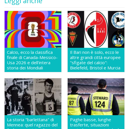
Leggi anche
Calcio, ecco la classifica
Il Bari non è solo, ecco le
finale di Canada-Messico-
altre grandi città europee
Usa 2026 e dell'intera
"sfigate del calcio":
storia dei Mondiali
Bielefeld, Bristol e Murcia
La storia "barlettana" di
Paghe basse, lunghe
Mennea: quel ragazzo del
trasferte, situazioni