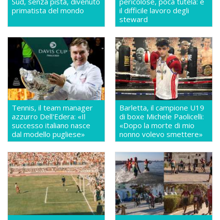
Sud, senza pista, divenuto
pericolose, poca tutela: è
primatista del mondo
il difficile lavoro degli
steward
Tennis, il team manager
Barletta, il campione U19
azzurro Dell'Edera: «Il
di boxe Michele Paolicelli:
successo italiano nasce
«Dopo la morte di mio
dal modello pugliese»
nonno volevo smettere»