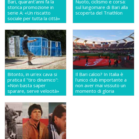
Bari, quarant'anni fa la
Nuoto, ciclismo e corsa:
storica promozione in
sul lungomare di Bari alla
serie A: «Un riscatto
scoperta del Triathlon
sociale per tutta la città»
Bitonto, in un'ex cava si
Il Bari calcio? In Italia è
pratica il "tiro dinamico":
l'unico club importante a
«Non basta saper
non aver mai vissuto un
sparare, serve velocità»
momento di gloria