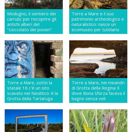
Modugno, il sentiero dei
Torre a Mare e il suo
carrubi: per riscoprire gli
patrimonio archeologico e
antichi alberi del
naturalistico: nasce un
"cioccolato dei poveri"
ecomuseo per tutelarlo
Torre a Mare, sotto la
Torre a Mare, nei meandri
statale 16 c'è un sito
di Grotta della Regina: lì
scavato nel Neolitico: è la
dove Bona Sforza faceva il
Grotta della Tartaruga
bagno senza veli