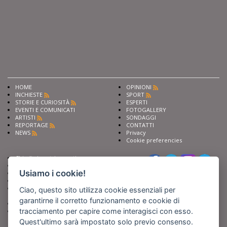
HOME
OPINIONI
INCHIESTE
SPORT
STORIE E CURIOSITÀ
ESPERTI
EVENTI E COMUNICATI
FOTOGALLERY
ARTISTI
SONDAGGI
REPORTAGE
CONTATTI
NEWS
Privacy
Cookie preferencies
Chiedi ai nostri esperti
Seguici su
Scrivi alla redazione
Usiamo i cookie!
Fai pubblicità con noi
Sostieni Barinedita
Iscriviti al nostro corso di
Ciao, questo sito utilizza cookie essenziali per
giornalismo
garantirne il corretto funzionamento e cookie di
Compra i nostri libri
tracciamento per capire come interagisci con esso.
Entra in Barinedita Map
Quest'ultimo sarà impostato solo previo consenso.