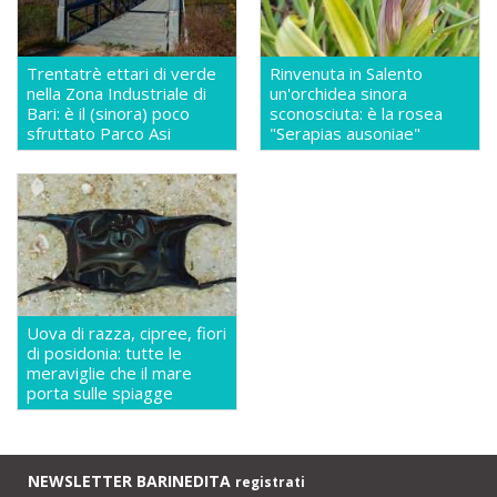
Trentatrè ettari di verde
Rinvenuta in Salento
nella Zona Industriale di
un'orchidea sinora
Bari: è il (sinora) poco
sconosciuta: è la rosea
sfruttato Parco Asi
"Serapias ausoniae"
Uova di razza, cipree, fiori
di posidonia: tutte le
meraviglie che il mare
porta sulle spiagge
NEWSLETTER BARINEDITA
registrati