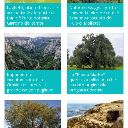
Laghetti, piante tropicali e
Natura selvaggia, grotte,
are parlanti: alle porte di
conventi e nitriere reali: è
Bari c'è l'orto botanico
il mondo nascosto del
Giardino dei tempi
Pulo di Molfetta
Imponente e
La "Pianta Madre":
incontaminata: è la
quell'ulivo millenario che
Gravina di Laterza, il
ha dato origine alla
grande canyon pugliese
pregiata Coratina