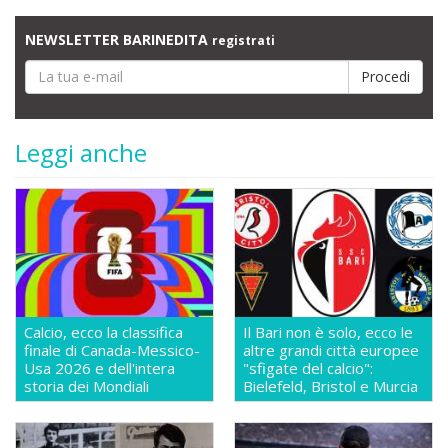
NEWSLETTER BARINEDITA
registrati
Leggi anche
Calcio, ecco la classifica
Il Bari non è solo, ecco le
finale di Canada-Messico-
altre grandi città europee
Usa 2026 e dell'intera
"sfigate del calcio":
storia dei Mondiali
Bielefeld, Bristol e Murcia