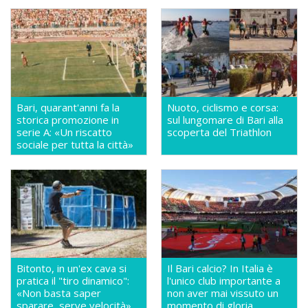
Bari, quarant'anni fa la
Nuoto, ciclismo e corsa:
storica promozione in
sul lungomare di Bari alla
serie A: «Un riscatto
scoperta del Triathlon
sociale per tutta la città»
Bitonto, in un'ex cava si
Il Bari calcio? In Italia è
pratica il "tiro dinamico":
l'unico club importante a
«Non basta saper
non aver mai vissuto un
sparare, serve velocità»
momento di gloria