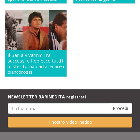
Il Bari a Vivarini? Tra
successi e flop ecco tutti i
mister tornati ad allenare i
biancorossi
NEWSLETTER BARINEDITA
registrati
Il nostro video inedito