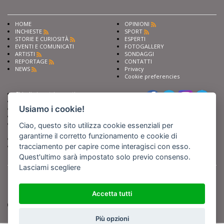
HOME
OPINIONI
INCHIESTE
SPORT
STORIE E CURIOSITÀ
ESPERTI
EVENTI E COMUNICATI
FOTOGALLERY
ARTISTI
SONDAGGI
REPORTAGE
CONTATTI
NEWS
Privacy
Cookie preferencies
Chiedi ai nostri esperti
Seguici su
Scrivi alla redazione
Usiamo i cookie!
Fai pubblicità con noi
Sostieni Barinedita
Iscriviti al nostro corso di
Ciao, questo sito utilizza cookie essenziali per
giornalismo
garantirne il corretto funzionamento e cookie di
Compra i nostri libri
tracciamento per capire come interagisci con esso.
Entra in Barinedita Map
Quest'ultimo sarà impostato solo previo consenso.
Lasciami scegliere
BARIREPORT s.a.s.
, Partita IVA 07355350724
Powered by
Netboom
Copyright BARIREPORT s.a.s. All rights reserved - Tutte le fotografie recanti il
logo di Barinedita sono state commissionate da BARIREPORT s.a.s. che ne
Accetta tutti
detiene i Diritti d'Autore e sono state prodotte nell'anno 2012 e seguenti
(tranne che non vi sia uno specifico anno di scatto riportato)
Più opzioni