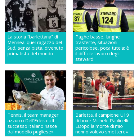
La storia "barlettana" di
Paghe basse, lunghe
Mennea: quel ragazzo del
trasferte, situazioni
Sud, senza pista, divenuto
pericolose, poca tutela: è
primatista del mondo
il difficile lavoro degli
steward
Tennis, il team manager
Barletta, il campione U19
azzurro Dell'Edera: «Il
di boxe Michele Paolicelli:
successo italiano nasce
«Dopo la morte di mio
dal modello pugliese»
nonno volevo smettere»