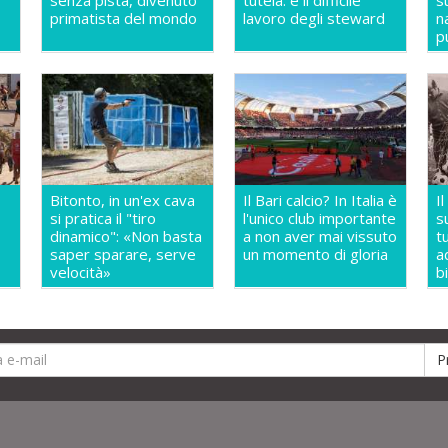
senza pista, divenuto
tutela: è il difficile
s
primatista del mondo
lavoro degli steward
n
p
Bitonto, in un'ex cava
Il Bari calcio? In Italia è
I
si pratica il "tiro
l'unico club importante
s
dinamico": «Non basta
a non aver mai vissuto
t
saper sparare, serve
un momento di gloria
a
velocità»
b