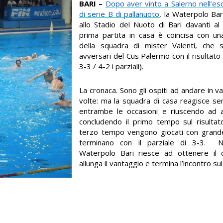
BARI –
Dopo aver vinto a Salerno nell’es
di serie B di pallanuoto
, la Waterpolo Bar
allo Stadio del Nuoto di Bari davanti al
prima partita in casa è coincisa con un
della squadra di mister Valenti, che
avversari del Cus Palermo con il risultato
3-3 / 4-2 i parziali).
La cronaca. Sono gli ospiti ad andare in 
volte: ma la squadra di casa reagisce s
entrambe le occasioni e riuscendo ad a
concludendo il primo tempo sul risulta
terzo tempo vengono giocati con grande
terminano con il parziale di 3-3. Ne
Waterpolo Bari riesce ad ottenere il c
allunga il vantaggio e termina l’incontro sul