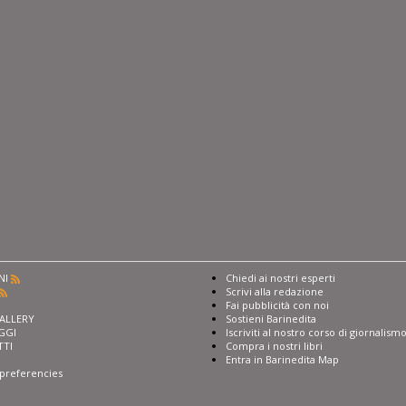
NI
Chiedi ai nostri esperti
Scrivi alla redazione
I
Fai pubblicità con noi
ALLERY
Sostieni Barinedita
GGI
Iscriviti al nostro corso di giornalism
TTI
Compra i nostri libri
Entra in Barinedita Map
preferencies