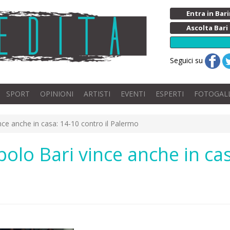
Entra in Ba
Ascolta Bari
Seguici su
SPORT
OPINIONI
ARTISTI
EVENTI
ESPERTI
FOTOGAL
nce anche in casa: 14-10 contro il Palermo
olo Bari vince anche in cas