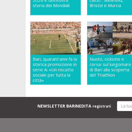
2026 e dell'intera
calcio": Bielefeld,
storia dei Mondiali
Bristol e Murcia
Bari, quarant'anni fa la
Nuoto, ciclismo e
storica promozione in
corsa: sul lungomare
serie A: «Un riscatto
di Bari alla scoperta
sociale per tutta la
del Triathlon
città»
NEWSLETTER BARINEDITA
registrati