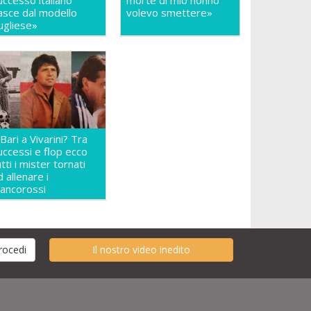
uccesso italiano
morte di mio nonno
asce dal modello
volevo smettere»
ugliese»
l Bari a Vivarini? Tra
uccessi e flop ecco
utti i mister tornati
d allenare i
iancorossi
Il nostro video inedito