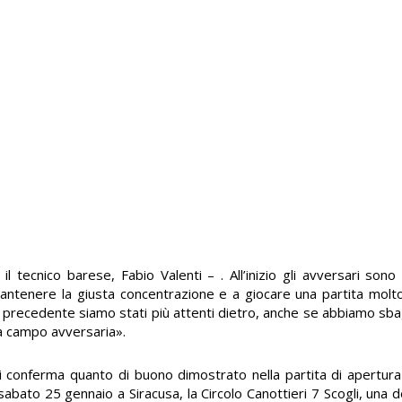
 tecnico barese, Fabio Valenti – . All’inizio gli avversari sono r
 mantenere la giusta concentrazione e a giocare una partita molto
ra precedente siamo stati più attenti dietro, anche se abbiamo sba
tà campo avversaria».
ri conferma quanto di buono dimostrato nella partita di apertur
abato 25 gennaio a Siracusa, la Circolo Canottieri 7 Scogli, una d