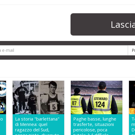
Lasc
co
La storia "barlettana"
Paghe basse, lunghe
T
di Mennea: quel
trasferte, situazioni
m
ragazzo del Sud,
pericolose, poca
D