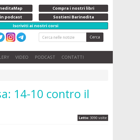
rineditaMap
Compra i nostri libri
 in podcast
Sostieni Barinedita
Iscriviti ai nostri corsi
Cerca
LERY
VIDEO
PODCAST
CONTATTI
a: 14-10 contro il
Letto:
3090 volte