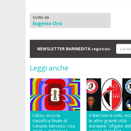
Scritto da
Eugenio Orsi
NEWSLETTER BARINEDITA
registrati
Leggi anche
Calcio, ecco la
Il Bari non è solo, ec
classifica finale di
le altre grandi città
Canada-Messico-Usa
europee "sfigate del