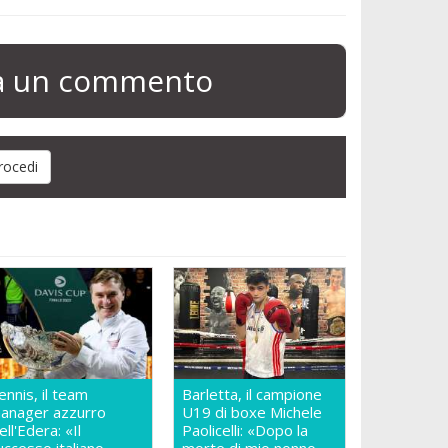
ia un commento
ennis, il team
Barletta, il campione
anager azzurro
U19 di boxe Michele
ell'Edera: «Il
Paolicelli: «Dopo la