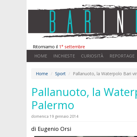
Ritorniamo il
1° settembre
HOME
INCHIESTE
CURIOSITÀ
REPORTAGE
Home
Sport
Pallanuoto, la Waterpolo Bari vi
Pallanuoto, la Waterp
Palermo
domenica 19 gennaio 2014
di Eugenio Orsi