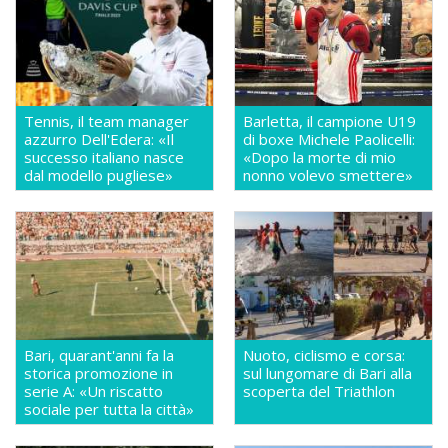
Tennis, il team manager
Barletta, il campione U19
azzurro Dell'Edera: «Il
di boxe Michele Paolicelli:
successo italiano nasce
«Dopo la morte di mio
dal modello pugliese»
nonno volevo smettere»
Bari, quarant'anni fa la
Nuoto, ciclismo e corsa:
storica promozione in
sul lungomare di Bari alla
serie A: «Un riscatto
scoperta del Triathlon
sociale per tutta la città»