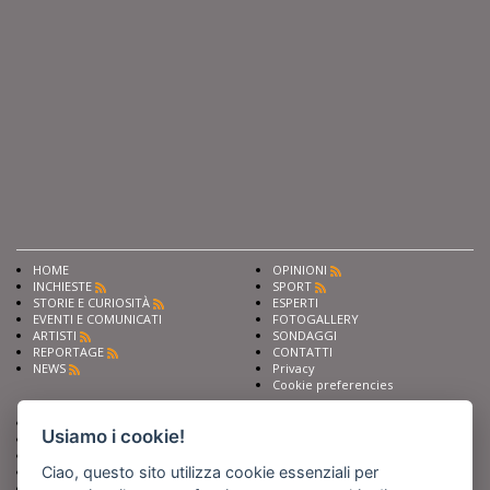
HOME
OPINIONI
INCHIESTE
SPORT
STORIE E CURIOSITÀ
ESPERTI
EVENTI E COMUNICATI
FOTOGALLERY
ARTISTI
SONDAGGI
REPORTAGE
CONTATTI
NEWS
Privacy
Cookie preferencies
Chiedi ai nostri esperti
Seguici su
Usiamo i cookie!
Scrivi alla redazione
Fai pubblicità con noi
Ciao, questo sito utilizza cookie essenziali per
Sostieni Barinedita
Iscriviti al nostro corso di