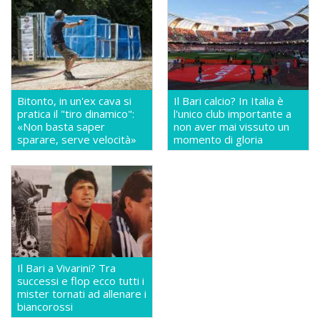
Bitonto, in un'ex cava si
Il Bari calcio? In Italia è
pratica il "tiro dinamico":
l'unico club importante a
«Non basta saper
non aver mai vissuto un
sparare, serve velocità»
momento di gloria
Il Bari a Vivarini? Tra
successi e flop ecco tutti i
mister tornati ad allenare i
biancorossi