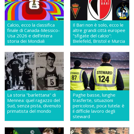
Calcio, ecco la classifica
Il Bari non è solo, ecco le
finale di Canada-Messico-
altre grandi città europee
Usa 2026 e dell'intera
"sfigate del calcio":
storia dei Mondiali
Bielefeld, Bristol e Murcia
La storia "barlettana" di
Paghe basse, lunghe
Mennea: quel ragazzo del
trasferte, situazioni
Sud, senza pista, divenuto
pericolose, poca tutela: è
primatista del mondo
il difficile lavoro degli
steward