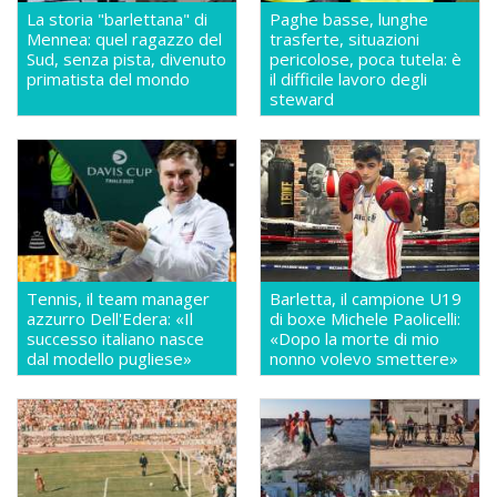
La storia "barlettana" di
Paghe basse, lunghe
Mennea: quel ragazzo del
trasferte, situazioni
Sud, senza pista, divenuto
pericolose, poca tutela: è
primatista del mondo
il difficile lavoro degli
steward
Tennis, il team manager
Barletta, il campione U19
azzurro Dell'Edera: «Il
di boxe Michele Paolicelli:
successo italiano nasce
«Dopo la morte di mio
dal modello pugliese»
nonno volevo smettere»