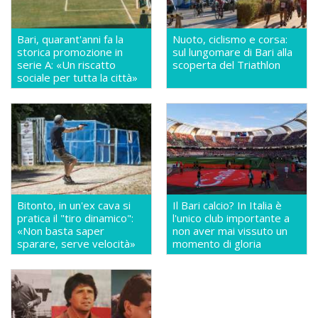
Bari, quarant'anni fa la
Nuoto, ciclismo e corsa:
storica promozione in
sul lungomare di Bari alla
serie A: «Un riscatto
scoperta del Triathlon
sociale per tutta la città»
Bitonto, in un'ex cava si
Il Bari calcio? In Italia è
pratica il "tiro dinamico":
l'unico club importante a
«Non basta saper
non aver mai vissuto un
sparare, serve velocità»
momento di gloria