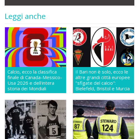
Leggi anche
Calcio, ecco la classifica
Il Bari non è solo, ecco le
finale di Canada-Messico-
altre grandi città europee
Usa 2026 e dell'intera
"sfigate del calcio":
storia dei Mondiali
Bielefeld, Bristol e Murcia