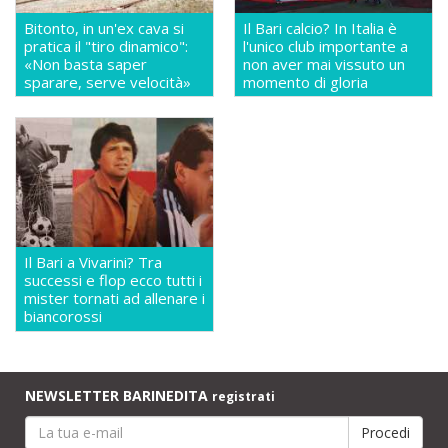
Bitonto, in un'ex cava si
Il Bari calcio? In Italia è
pratica il "tiro dinamico":
l'unico club importante a
«Non basta saper
non aver mai vissuto un
sparare, serve velocità»
momento di gloria
Il Bari a Vivarini? Tra
successi e flop ecco tutti i
mister tornati ad allenare i
biancorossi
NEWSLETTER BARINEDITA
registrati