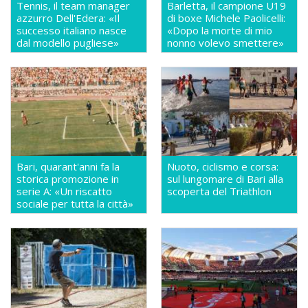
Tennis, il team manager
Barletta, il campione U19
azzurro Dell'Edera: «Il
di boxe Michele Paolicelli:
successo italiano nasce
«Dopo la morte di mio
dal modello pugliese»
nonno volevo smettere»
Bari, quarant'anni fa la
Nuoto, ciclismo e corsa:
storica promozione in
sul lungomare di Bari alla
serie A: «Un riscatto
scoperta del Triathlon
sociale per tutta la città»