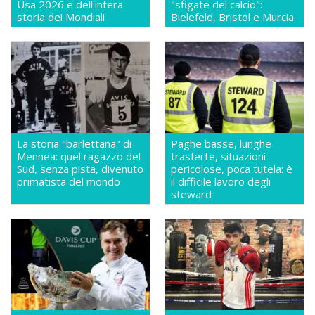
Usa 2026 e dell'intera
"sfigate del calcio":
storia dei Mondiali
Bielefeld, Bristol e Murcia
La storia "barlettana" di
Paghe basse, lunghe
Mennea: quel ragazzo del
trasferte, situazioni
Sud, senza pista, divenuto
pericolose, poca tutela: è
primatista del mondo
il difficile lavoro degli
steward