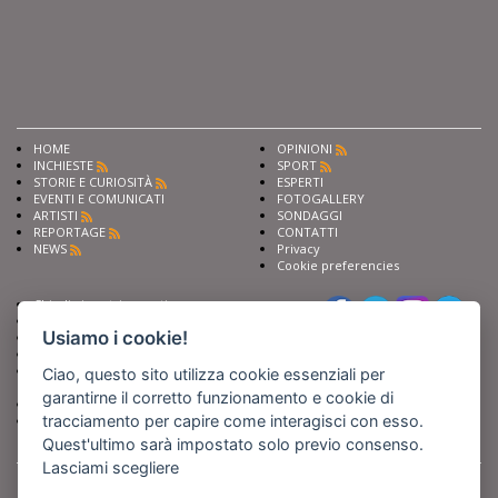
HOME
OPINIONI
INCHIESTE
SPORT
STORIE E CURIOSITÀ
ESPERTI
EVENTI E COMUNICATI
FOTOGALLERY
ARTISTI
SONDAGGI
REPORTAGE
CONTATTI
NEWS
Privacy
Cookie preferencies
Chiedi ai nostri esperti
Seguici su
Scrivi alla redazione
Usiamo i cookie!
Fai pubblicità con noi
Sostieni Barinedita
Iscriviti al nostro corso di
Ciao, questo sito utilizza cookie essenziali per
giornalismo
garantirne il corretto funzionamento e cookie di
Compra i nostri libri
tracciamento per capire come interagisci con esso.
Entra in Barinedita Map
Quest'ultimo sarà impostato solo previo consenso.
Lasciami scegliere
BARIREPORT s.a.s.
, Partita IVA 07355350724
Powered by
Netboom