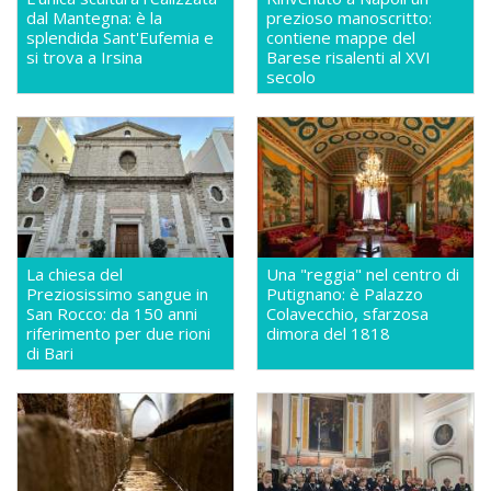
dal Mantegna: è la
prezioso manoscritto:
splendida Sant'Eufemia e
contiene mappe del
si trova a Irsina
Barese risalenti al XVI
secolo
La chiesa del
Una "reggia" nel centro di
Preziosissimo sangue in
Putignano: è Palazzo
San Rocco: da 150 anni
Colavecchio, sfarzosa
riferimento per due rioni
dimora del 1818
di Bari