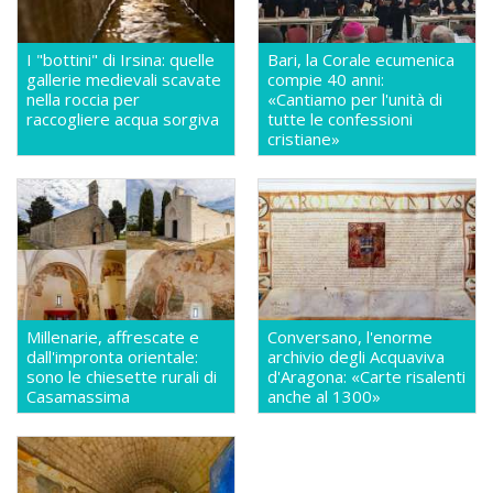
I "bottini" di Irsina: quelle
Bari, la Corale ecumenica
gallerie medievali scavate
compie 40 anni:
nella roccia per
«Cantiamo per l'unità di
raccogliere acqua sorgiva
tutte le confessioni
cristiane»
Millenarie, affrescate e
Conversano, l'enorme
dall'impronta orientale:
archivio degli Acquaviva
sono le chiesette rurali di
d'Aragona: «Carte risalenti
Casamassima
anche al 1300»