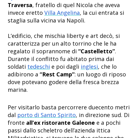
Traversa
, fratello di quel Nicola che aveva
invece eretto
Villa Angelina
, la cui entrata si
staglia sulla vicina via Napoli.
L’edificio, che mischia liberty e art decò, si
caratterizza per un alto torrino che le ha
regalato il soprannome di
“Castelletto”
.
Durante il conflitto fu abitato prima dai
soldati
tedeschi
e poi dagli
inglesi
, che lo
adibirono a
“Rest Camp”
: un luogo di riposo
dove potevano godere della fresca brezza
marina.
Per visitarlo basta percorrere duecento metri
dal
porto di Santo Spirito
, in direzione sud. Di
fronte
all’ex ristorante Galeone
e a pochi
passi dallo scheletro dell’azienda ittica
Militadriatica, si trovano le due colonne che