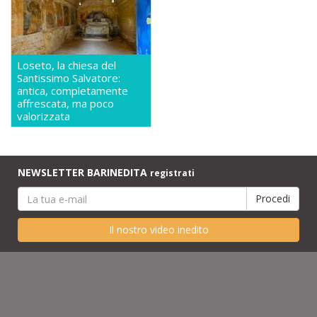
Loseto, la chiesa del
Santissimo Salvatore:
antica, completamente
affrescata, ma poco
valorizzata
NEWSLETTER BARINEDITA
registrati
Il nostro video inedito