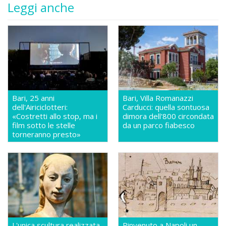
Leggi anche
Bari, 25 anni
Bari, Villa Romanazzi
dell'Airiciclotteri:
Carducci: quella sontuosa
«Costretti allo stop, ma i
dimora dell'800 circondata
film sotto le stelle
da un parco fiabesco
torneranno presto»
L'unica scultura realizzata
Rinvenuto a Napoli un