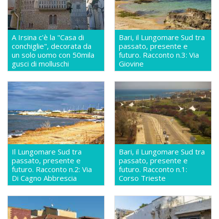
A Irsina c'è la "Casa di
Bari, il Lungomare Sud tra
conchiglie", decorata da
passato, presente e
un solo uomo con 50mila
futuro. Racconto n.3: Via
gusci di molluschi
Giovine
Il Lungomare Sud tra
Bari, il Lungomare Sud tra
passato, presente e
passato, presente e
futuro. Racconto n.2: Via
futuro. Racconto n.1:
Di Cagno Abbrescia
Corso Trieste