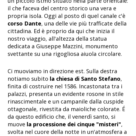
un piccolo istmo situato nella parte orientale:
il che faceva del centro storico una vera e
propria isola. Oggi al posto di quel canale c'è
corso Dante
, una delle vie più trafficate della
cittadina. Ed è proprio da qui che inizia il
nostro viaggio, all'altezza della statua
dedicata a Giuseppe Mazzini, monumento
svettante su una rigogliosa aiuola circolare.
Ci muoviamo in direzione est. Sulla destra
notiamo subito
la chiesa di Santo Stefano
,
finita di costruire nel 1586. Incastonata tra i
palazzi, presenta un evidente rosone in stile
rinascimentale e un campanile dalla cuspide
ottagonale, rivestita da maioliche colorate. É
da questo edificio che, il venerdì santo, si
muove
la processione dei cinque "misteri"
,
svolta nel cuore della notte in un'atmosfera a