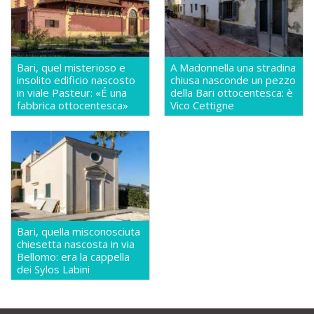
Bari, quel misterioso e
A Madonnella una stradina
insolito edificio nascosto
chiusa nasconde un pezzo
in viale Pasteur: «É una
della Bari ottocentesca: è
fabbrica ottocentesca»
Vico Cettigne
Bari, quella misconosciuta
chiesetta nascosta in via
Bellomo: era la cappella
dei Sylos Labini