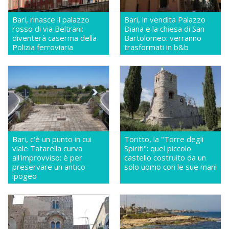
Bari, rinasce il palazzo
Bari, in vendita Palazzo
rosso di via Beltrani:
Diana e la chiesa di San
diventerà caserma della
Bartolomeo: verranno
Polizia ferroviaria
trasformati in b&b
Bari, c'è un punto in cui
Toritto, la "Torre degli
viale Tatarella curva
Spiriti": quel piccolo
all'improvviso: è per
castello costruito da un
preservare un antico
solo uomo con le sue mani
ipogeo