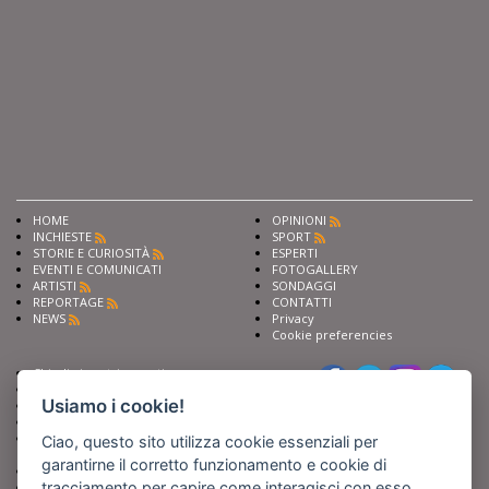
HOME
OPINIONI
INCHIESTE
SPORT
STORIE E CURIOSITÀ
ESPERTI
EVENTI E COMUNICATI
FOTOGALLERY
ARTISTI
SONDAGGI
REPORTAGE
CONTATTI
NEWS
Privacy
Cookie preferencies
Chiedi ai nostri esperti
Seguici su
Scrivi alla redazione
Usiamo i cookie!
Fai pubblicità con noi
Sostieni Barinedita
Iscriviti al nostro corso di
Ciao, questo sito utilizza cookie essenziali per
giornalismo
garantirne il corretto funzionamento e cookie di
Compra i nostri libri
tracciamento per capire come interagisci con esso.
Entra in Barinedita Map