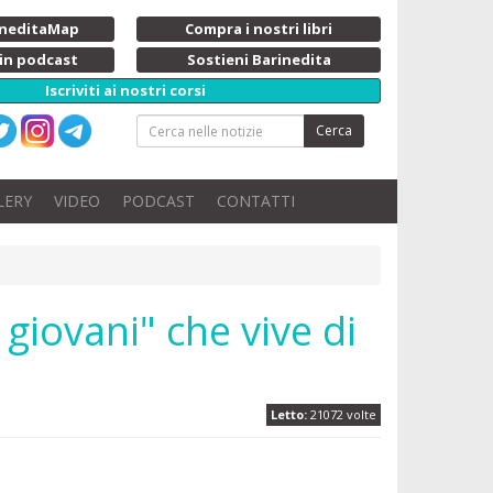
rineditaMap
Compra i nostri libri
 in podcast
Sostieni Barinedita
Iscriviti ai nostri corsi
Cerca
LERY
VIDEO
PODCAST
CONTATTI
 giovani" che vive di
Letto:
21072 volte