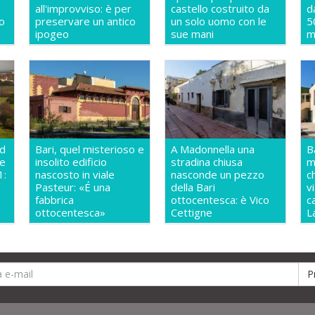
all'improvviso: è per
castello costruito da
d
o
preservare un antico
un solo uomo con le
5
ipogeo
sue mani
m
ud
Bari, quel misterioso e
A Madonnella una
B
te
insolito edificio
stradina chiusa
m
1:
nascosto in viale
nasconde un pezzo
c
Pasteur: «É una
della Bari
v
fabbrica
ottocentesca: è Vico
c
ottocentesca»
Cettigne
L