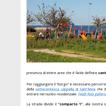
presenza di intere aree che è facile definire
cant
Per raggiungere il “borgo” è necessario percorr
della
settecentesca cappella di Sant’Anna
che dà
entrare nel nucleo residenziale.
(Vedi foto galleria
La strada divide il
“comparto 1”
, alla nostra s