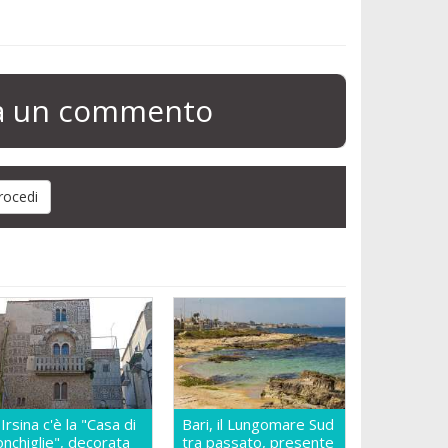
ia un commento
 Irsina c'è la "Casa di
Bari, il Lungomare Sud
onchiglie", decorata
tra passato, presente