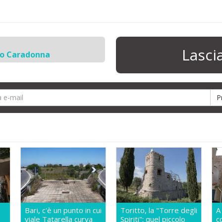
Lasc
io Caradonna
Bari, c'è un punto in cui
Toritto, la "Torre degli
A
viale Tatarella curva
Spiriti": quel piccolo
c