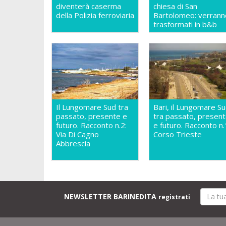
diventerà caserma
chiesa di San
della Polizia ferroviaria
Bartolomeo: verrann
trasformati in b&b
Il Lungomare Sud tra
Bari, il Lungomare S
passato, presente e
tra passato, presen
futuro. Racconto n.2:
e futuro. Racconto n.
Via Di Cagno
Corso Trieste
Abbrescia
NEWSLETTER BARINEDITA
registrati