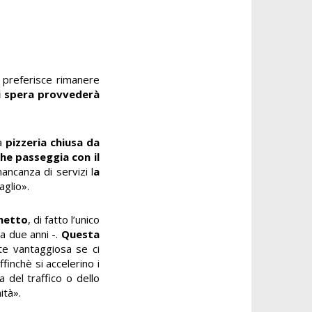
e preferisce rimanere
i spera provvederà
na
pizzeria chiusa da
he passeggia con il
ancanza di servizi l
a
aglio».
chetto
, di fatto l’unico
a due anni -.
Questa
e vantaggiosa se ci
finchè si accelerino i
 del traffico o dello
ità».