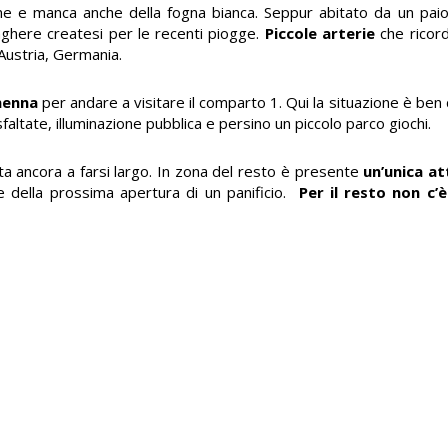
one e manca anche della fogna bianca. Seppur abitato da un pai
here createsi per le recenti piogge.
Piccole arterie
che ricor
 Austria, Germania.
nenna
per andare a visitare il comparto 1. Qui la situazione è ben
faltate, illuminazione pubblica e persino un piccolo parco giochi.
ta ancora a farsi largo. In zona del resto è presente
un’unica a
te della prossima apertura di un panificio.
Per il resto non c’è