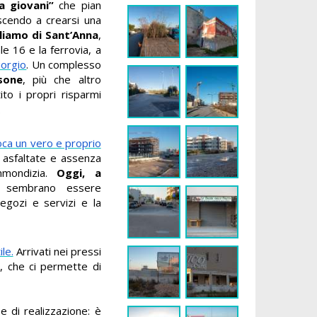
 giovani”
che pian
uscendo a crearsi una
liamo di Sant’Anna
,
le 16 e la ferrovia, a
iorgio
. Un complesso
sone
, più che altro
ito i propri risparmi
.
poca un vero e proprio
n asfaltate e assenza
immondizia.
Oggi, a
sembrano essere
egozi e servizi e la
ile.
Arrivati nei pressi
r, che ci permette di
e di realizzazione: è