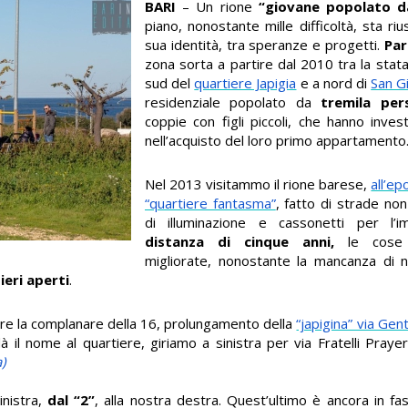
BARI
– Un rione
“giovane popolato da
piano, nonostante mille difficoltà, sta ri
sua identità, tra speranze e progetti.
Par
zona sorta a partire dal 2010 tra la stata
sud del
quartiere Japigia
e a nord di
San G
residenziale popolato da
tremila per
coppie con figli piccoli, che hanno invest
nell’acquisto del loro primo appartamento
Nel 2013 visitammo il rione barese,
all’e
“quartiere fantasma”
, fatto di strade no
di illuminazione e cassonetti per l’
distanza di cinque anni,
le cose 
migliorate, nonostante la mancanza di n
ieri aperti
.
ere la complanare della 16, prolungamento della
“japigina” via Gent
 il nome al quartiere, giriamo a sinistra per via Fratelli Praye
)
inistra,
dal “2”
, alla nostra destra. Quest’ultimo è ancora in fas