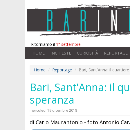
Ritorniamo il
1° settembre
HOME
INCHIESTE
CURIOSITÀ
REPORTAGE
Home
Reportage
Bari, Sant'Anna: il quartier
Bari, Sant'Anna: il q
speranza
mercoledì 19 dicembre 2018
di Carlo Maurantonio - foto Antonio Ca