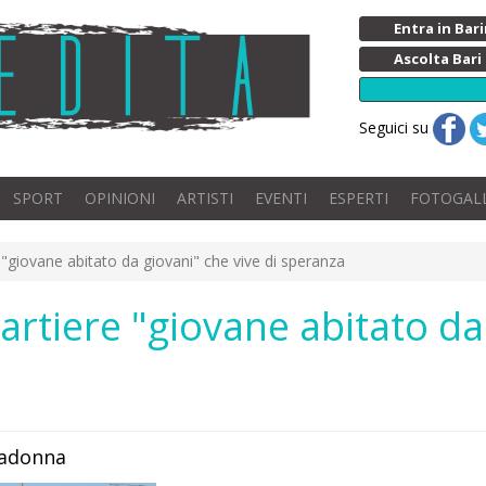
Entra in Ba
Ascolta Bari
Seguici su
SPORT
OPINIONI
ARTISTI
EVENTI
ESPERTI
FOTOGAL
e "giovane abitato da giovani" che vive di speranza
uartiere "giovane abitato da
radonna