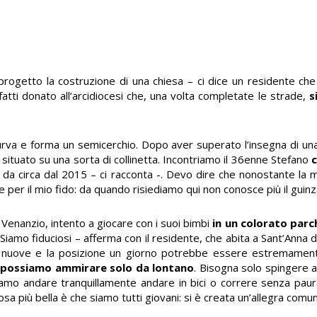
n progetto la costruzione di una chiesa – ci dice un residente ch
tti donato all’arcidiocesi che, una volta completate le strade,
s
urva e forma un semicerchio. Dopo aver superato l’insegna di u
 situato su una sorta di collinetta. Incontriamo il 36enne Stefano
c
 da circa dal 2015 – ci racconta -. Devo dire che nonostante la m
per il mio fido: da quando risiediamo qui non conosce più il guinz
Venanzio, intento a giocare con i suoi bimbi
in un colorato par
iamo fiduciosi – afferma con il residente, che abita a Sant’Anna d
o nuove e la posizione un giorno potrebbe essere estremament
 possiamo ammirare solo da lontano
. Bisogna solo spingere af
iamo andare tranquillamente andare in bici o correre senza paura
cosa più bella è che siamo tutti giovani: si è creata un’allegra comun