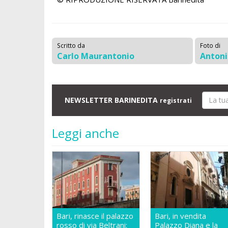
Scritto da
Foto di
Carlo Maurantonio
Anton
NEWSLETTER BARINEDITA
registrati
Leggi anche
Bari, rinasce il palazzo
Bari, in vendita
rosso di via Beltrani:
Palazzo Diana e la