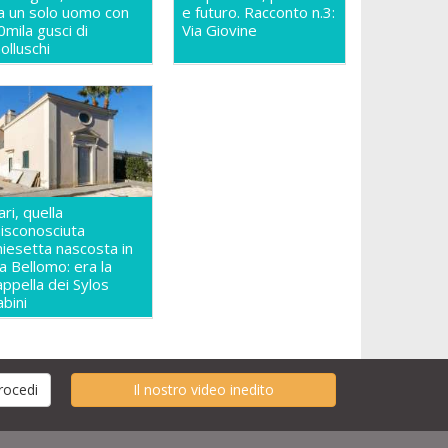
a un solo uomo con
e futuro. Racconto n.3:
0mila gusci di
Via Giovine
olluschi
ari, quella
isconosciuta
hiesetta nascosta in
ia Bellomo: era la
appella dei Sylos
abini
Il nostro video inedito