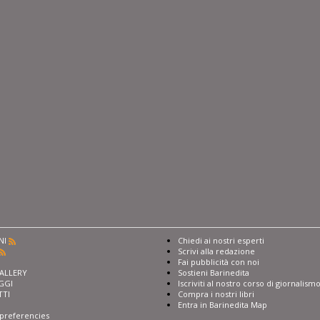
NI
Chiedi ai nostri esperti
Scrivi alla redazione
I
Fai pubblicità con noi
ALLERY
Sostieni Barinedita
GGI
Iscriviti al nostro corso di giornalism
TTI
Compra i nostri libri
Entra in Barinedita Map
preferencies