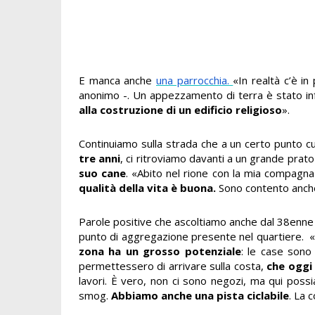
E manca anche
una parrocchia.
«In realtà c’è i
anonimo -. Un appezzamento di terra è stato infa
alla costruzione di un edificio religioso
».
Continuiamo sulla strada che a un certo punto c
tre anni
, ci ritroviamo davanti a un grande prato
suo cane
. «Abito nel rione con la mia compagna
qualità della vita è buona.
Sono contento anche 
Parole positive che ascoltiamo anche dal 38enne 
punto di aggregazione presente nel quartiere. «S
zona ha un grosso potenziale
: le case son
permettessero di arrivare sulla costa,
che oggi
lavori. È vero, non ci sono negozi, ma qui poss
smog.
Abbiamo anche una pista ciclabile
. La 